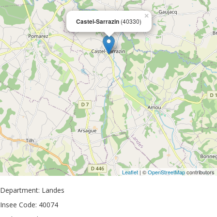
×
Castel-Sarrazin
(40330)
Leaflet
| ©
OpenStreetMap
contributors
Department: Landes
Insee Code: 40074