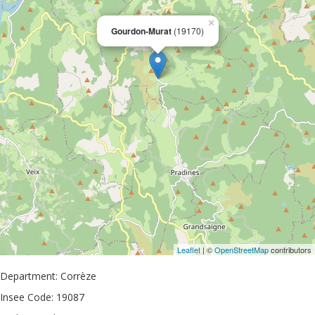
×
Gourdon-Murat
(19170)
Leaflet
| ©
OpenStreetMap
contributors
Department: Corrèze
Insee Code: 19087