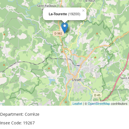
×
La-Tourette
(19200)
Leaflet
| ©
OpenStreetMap
contributors
Department: Corrèze
Insee Code: 19267