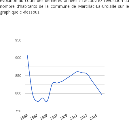
évolution au cours des dernières années ? Découvrez l'évolution du
nombre d'habitants de la commune de Marcillac-La-Croisille sur le
graphique ci-dessous.
950
900
850
800
750
1968
1982
1999
2007
2009
2011
2013
2015