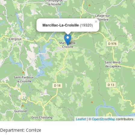
×
Marcillac-La-Croisille
(19320)
Leaflet
| ©
OpenStreetMap
contributors
Department: Corrèze