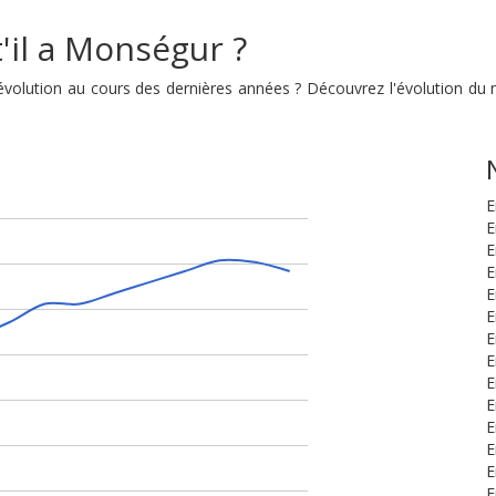
'il a Monségur ?
 évolution au cours des dernières années ? Découvrez l'évolution 
E
E
E
E
E
E
E
E
E
E
E
E
E
E