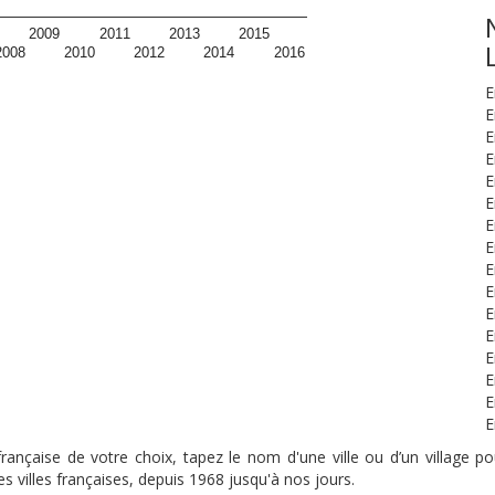
2009
2011
2013
2015
2008
2010
2012
2014
2016
E
E
E
E
E
E
E
E
E
E
E
E
E
E
E
E
nçaise de votre choix, tapez le nom d'une ville ou d’un village pou
s villes françaises, depuis 1968 jusqu'à nos jours.