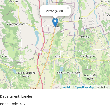
×
Sarron
(40800)
Leaflet
| ©
OpenStreetMap
contributors
Department: Landes
Insee Code: 40290