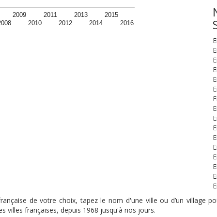
2009
2011
2013
2015
2008
2010
2012
2014
2016
E
E
E
E
E
E
E
E
E
E
E
E
E
E
E
E
nçaise de votre choix, tapez le nom d'une ville ou d’un village pou
s villes françaises, depuis 1968 jusqu'à nos jours.