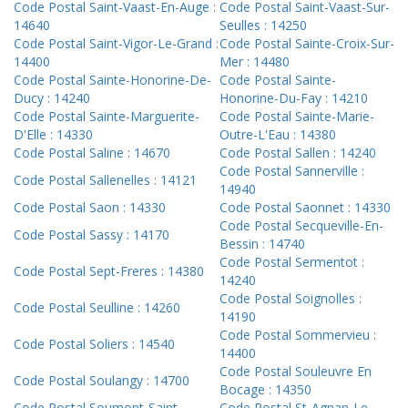
Code Postal Saint-Vaast-En-Auge :
Code Postal Saint-Vaast-Sur-
14640
Seulles : 14250
Code Postal Saint-Vigor-Le-Grand :
Code Postal Sainte-Croix-Sur-
14400
Mer : 14480
Code Postal Sainte-Honorine-De-
Code Postal Sainte-
Ducy : 14240
Honorine-Du-Fay : 14210
Code Postal Sainte-Marguerite-
Code Postal Sainte-Marie-
D'Elle : 14330
Outre-L'Eau : 14380
Code Postal Saline : 14670
Code Postal Sallen : 14240
Code Postal Sannerville :
Code Postal Sallenelles : 14121
14940
Code Postal Saon : 14330
Code Postal Saonnet : 14330
Code Postal Secqueville-En-
Code Postal Sassy : 14170
Bessin : 14740
Code Postal Sermentot :
Code Postal Sept-Freres : 14380
14240
Code Postal Soignolles :
Code Postal Seulline : 14260
14190
Code Postal Sommervieu :
Code Postal Soliers : 14540
14400
Code Postal Souleuvre En
Code Postal Soulangy : 14700
Bocage : 14350
Code Postal Soumont-Saint-
Code Postal St-Agnan-Le-