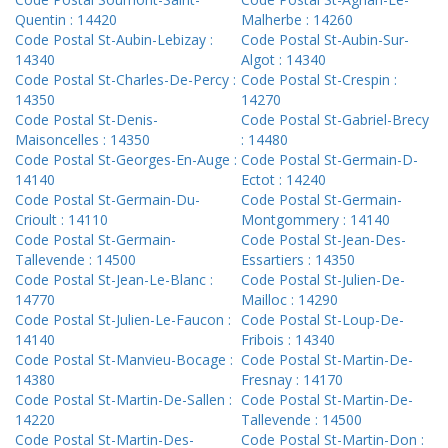
Quentin : 14420
Malherbe : 14260
Code Postal St-Aubin-Lebizay :
Code Postal St-Aubin-Sur-
14340
Algot : 14340
Code Postal St-Charles-De-Percy :
Code Postal St-Crespin :
14350
14270
Code Postal St-Denis-
Code Postal St-Gabriel-Brecy
Maisoncelles : 14350
: 14480
Code Postal St-Georges-En-Auge :
Code Postal St-Germain-D-
14140
Ectot : 14240
Code Postal St-Germain-Du-
Code Postal St-Germain-
Crioult : 14110
Montgommery : 14140
Code Postal St-Germain-
Code Postal St-Jean-Des-
Tallevende : 14500
Essartiers : 14350
Code Postal St-Jean-Le-Blanc :
Code Postal St-Julien-De-
14770
Mailloc : 14290
Code Postal St-Julien-Le-Faucon :
Code Postal St-Loup-De-
14140
Fribois : 14340
Code Postal St-Manvieu-Bocage :
Code Postal St-Martin-De-
14380
Fresnay : 14170
Code Postal St-Martin-De-Sallen :
Code Postal St-Martin-De-
14220
Tallevende : 14500
Code Postal St-Martin-Des-
Code Postal St-Martin-Don :