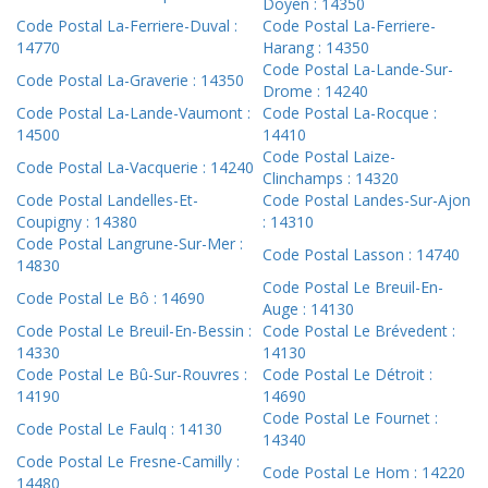
Doyen : 14350
Code Postal La-Ferriere-Duval :
Code Postal La-Ferriere-
14770
Harang : 14350
Code Postal La-Lande-Sur-
Code Postal La-Graverie : 14350
Drome : 14240
Code Postal La-Lande-Vaumont :
Code Postal La-Rocque :
14500
14410
Code Postal Laize-
Code Postal La-Vacquerie : 14240
Clinchamps : 14320
Code Postal Landelles-Et-
Code Postal Landes-Sur-Ajon
Coupigny : 14380
: 14310
Code Postal Langrune-Sur-Mer :
Code Postal Lasson : 14740
14830
Code Postal Le Breuil-En-
Code Postal Le Bô : 14690
Auge : 14130
Code Postal Le Breuil-En-Bessin :
Code Postal Le Brévedent :
14330
14130
Code Postal Le Bû-Sur-Rouvres :
Code Postal Le Détroit :
14190
14690
Code Postal Le Fournet :
Code Postal Le Faulq : 14130
14340
Code Postal Le Fresne-Camilly :
Code Postal Le Hom : 14220
14480