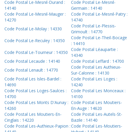
Code Postal Le-Mesnil-Durand :
Code Postal Le-Mesnil-
14140
Germain : 14140
Code Postal Le-Mesnil-Mauger :
Code Postal Le-Mesnil-Patry :
14270
14740
Code Postal Le-Plessis-
Code Postal Le-Molay : 14330
Grimoult : 14770
Code Postal Le-Theil-Bocage
Code Postal Le-Reculey : 14350
: 14410
Code Postal Léaupartie :
Code Postal Le-Tourneur : 14350
14340
Code Postal Lecaude : 14140
Code Postal Leffard : 14700
Code Postal Les Authieux-
Code Postal Lenault : 14770
Sur-Calonne : 14130
Code Postal Les Isles-Bardel :
Code Postal Les Loges :
14690
14240
Code Postal Les Loges-Saulces :
Code Postal Les Monceaux :
14700
14100
Code Postal Les Monts D'Aunay :
Code Postal Les Moutiers-
14260
En-Auge : 14620
Code Postal Les Moutiers-En-
Code Postal Les-Autels-St-
Cinglais : 14220
Bazile : 14140
Code Postal Les-Authieux-Papion :
Code Postal Les-Moutiers-
14140
Hubert : 14140