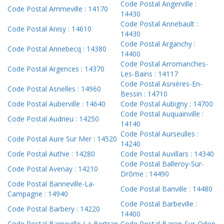
Code Postal Angerville :
Code Postal Ammeville : 14170
14430
Code Postal Annebault :
Code Postal Anisy : 14610
14430
Code Postal Arganchy :
Code Postal Annebecq : 14380
14400
Code Postal Arromanches-
Code Postal Argences : 14370
Les-Bains : 14117
Code Postal Asnières-En-
Code Postal Asnelles : 14960
Bessin : 14710
Code Postal Auberville : 14640
Code Postal Aubigny : 14700
Code Postal Auquainville :
Code Postal Audrieu : 14250
14140
Code Postal Aurseulles :
Code Postal Aure Sur Mer : 14520
14240
Code Postal Authie : 14280
Code Postal Auvillars : 14340
Code Postal Balleroy-Sur-
Code Postal Avenay : 14210
Drôme : 14490
Code Postal Banneville-La-
Code Postal Banville : 14480
Campagne : 14940
Code Postal Barbeville :
Code Postal Barbery : 14220
14400
Code Postal Barneville-La-Bertran
Code Postal Baron-Sur-Odon