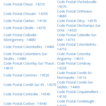
Code Postal Chicheboville :
Code Postal Cheux : 14210
14370
Code Postal Cintheaux :
Code Postal Chouain : 14250
14680
Code Postal Clarbec : 14130
Code Postal Clécy : 14570
Code Postal Clinchamps-Sur-
Code Postal Cléville : 14370
Orne : 14320
Code Postal Colleville-
Code Postal Colleville-Sur-
Montgomery : 14880
Mer : 14710
Code Postal Colombières :
Code Postal Colombelles : 14460
14710
Code Postal Colombiers-Sur-
Code Postal Colomby-
Seulles : 14480
Anguerny : 14610
Code Postal Colomby-Sur-Thaon :
Code Postal Combray :
14610
14220
Code Postal Condé-En-
Code Postal Commes : 14520
Normandie : 14110
Code Postal Condé-Sur-
Code Postal Condé-Sur-Ifs : 14270
Seulles : 14400
Code Postal Coquainvilliers :
Code Postal Conteville : 14540
14130
Code Postal Cordebugle :
Code Postal Corbon : 14340
14100