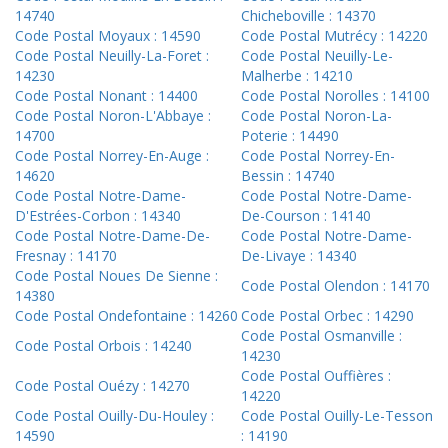
14740
Chicheboville : 14370
Code Postal Moyaux : 14590
Code Postal Mutrécy : 14220
Code Postal Neuilly-La-Foret :
Code Postal Neuilly-Le-
14230
Malherbe : 14210
Code Postal Nonant : 14400
Code Postal Norolles : 14100
Code Postal Noron-L'Abbaye :
Code Postal Noron-La-
14700
Poterie : 14490
Code Postal Norrey-En-Auge :
Code Postal Norrey-En-
14620
Bessin : 14740
Code Postal Notre-Dame-
Code Postal Notre-Dame-
D'Estrées-Corbon : 14340
De-Courson : 14140
Code Postal Notre-Dame-De-
Code Postal Notre-Dame-
Fresnay : 14170
De-Livaye : 14340
Code Postal Noues De Sienne :
Code Postal Olendon : 14170
14380
Code Postal Ondefontaine : 14260
Code Postal Orbec : 14290
Code Postal Osmanville :
Code Postal Orbois : 14240
14230
Code Postal Ouffières :
Code Postal Ouézy : 14270
14220
Code Postal Ouilly-Du-Houley :
Code Postal Ouilly-Le-Tesson
14590
: 14190