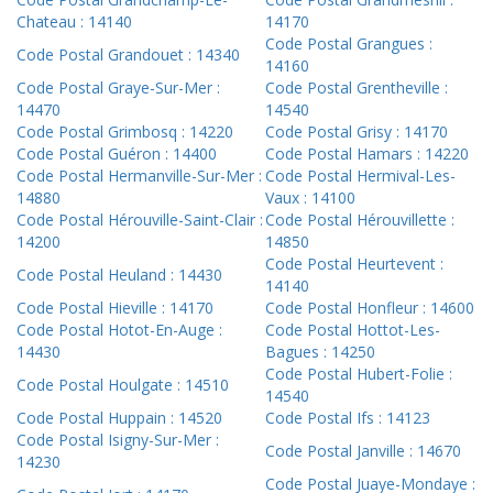
Chateau : 14140
14170
Code Postal Grangues :
Code Postal Grandouet : 14340
14160
Code Postal Graye-Sur-Mer :
Code Postal Grentheville :
14470
14540
Code Postal Grimbosq : 14220
Code Postal Grisy : 14170
Code Postal Guéron : 14400
Code Postal Hamars : 14220
Code Postal Hermanville-Sur-Mer :
Code Postal Hermival-Les-
14880
Vaux : 14100
Code Postal Hérouville-Saint-Clair :
Code Postal Hérouvillette :
14200
14850
Code Postal Heurtevent :
Code Postal Heuland : 14430
14140
Code Postal Hieville : 14170
Code Postal Honfleur : 14600
Code Postal Hotot-En-Auge :
Code Postal Hottot-Les-
14430
Bagues : 14250
Code Postal Hubert-Folie :
Code Postal Houlgate : 14510
14540
Code Postal Huppain : 14520
Code Postal Ifs : 14123
Code Postal Isigny-Sur-Mer :
Code Postal Janville : 14670
14230
Code Postal Juaye-Mondaye :