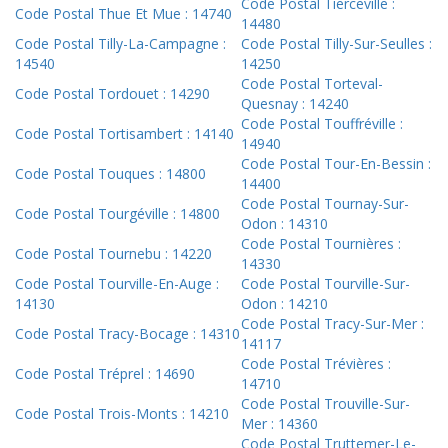
Code Postal Tierceville :
Code Postal Thue Et Mue : 14740
14480
Code Postal Tilly-La-Campagne :
Code Postal Tilly-Sur-Seulles :
14540
14250
Code Postal Torteval-
Code Postal Tordouet : 14290
Quesnay : 14240
Code Postal Touffréville :
Code Postal Tortisambert : 14140
14940
Code Postal Tour-En-Bessin :
Code Postal Touques : 14800
14400
Code Postal Tournay-Sur-
Code Postal Tourgéville : 14800
Odon : 14310
Code Postal Tournières :
Code Postal Tournebu : 14220
14330
Code Postal Tourville-En-Auge :
Code Postal Tourville-Sur-
14130
Odon : 14210
Code Postal Tracy-Sur-Mer :
Code Postal Tracy-Bocage : 14310
14117
Code Postal Trévières :
Code Postal Tréprel : 14690
14710
Code Postal Trouville-Sur-
Code Postal Trois-Monts : 14210
Mer : 14360
Code Postal Truttemer-Le-