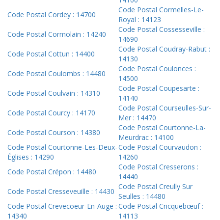
Code Postal Cormelles-Le-
Code Postal Cordey : 14700
Royal : 14123
Code Postal Cossesseville :
Code Postal Cormolain : 14240
14690
Code Postal Coudray-Rabut :
Code Postal Cottun : 14400
14130
Code Postal Coulonces :
Code Postal Coulombs : 14480
14500
Code Postal Coupesarte :
Code Postal Coulvain : 14310
14140
Code Postal Courseulles-Sur-
Code Postal Courcy : 14170
Mer : 14470
Code Postal Courtonne-La-
Code Postal Courson : 14380
Meurdrac : 14100
Code Postal Courtonne-Les-Deux-
Code Postal Courvaudon :
Églises : 14290
14260
Code Postal Cresserons :
Code Postal Crépon : 14480
14440
Code Postal Creully Sur
Code Postal Cresseveuille : 14430
Seulles : 14480
Code Postal Crevecoeur-En-Auge :
Code Postal Cricquebœuf :
14340
14113