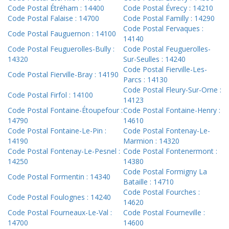
Code Postal Étréham : 14400
Code Postal Évrecy : 14210
Code Postal Falaise : 14700
Code Postal Familly : 14290
Code Postal Fervaques :
Code Postal Fauguernon : 14100
14140
Code Postal Feuguerolles-Bully :
Code Postal Feuguerolles-
14320
Sur-Seulles : 14240
Code Postal Fierville-Les-
Code Postal Fierville-Bray : 14190
Parcs : 14130
Code Postal Fleury-Sur-Orne :
Code Postal Firfol : 14100
14123
Code Postal Fontaine-Étoupefour :
Code Postal Fontaine-Henry :
14790
14610
Code Postal Fontaine-Le-Pin :
Code Postal Fontenay-Le-
14190
Marmion : 14320
Code Postal Fontenay-Le-Pesnel :
Code Postal Fontenermont :
14250
14380
Code Postal Formigny La
Code Postal Formentin : 14340
Bataille : 14710
Code Postal Fourches :
Code Postal Foulognes : 14240
14620
Code Postal Fourneaux-Le-Val :
Code Postal Fourneville :
14700
14600