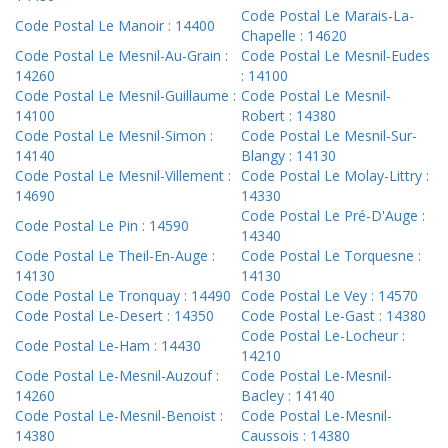
Code Postal Le Marais-La-
Code Postal Le Manoir : 14400
Chapelle : 14620
Code Postal Le Mesnil-Au-Grain :
Code Postal Le Mesnil-Eudes
14260
: 14100
Code Postal Le Mesnil-Guillaume :
Code Postal Le Mesnil-
14100
Robert : 14380
Code Postal Le Mesnil-Simon :
Code Postal Le Mesnil-Sur-
14140
Blangy : 14130
Code Postal Le Mesnil-Villement :
Code Postal Le Molay-Littry :
14690
14330
Code Postal Le Pré-D'Auge :
Code Postal Le Pin : 14590
14340
Code Postal Le Theil-En-Auge :
Code Postal Le Torquesne :
14130
14130
Code Postal Le Tronquay : 14490
Code Postal Le Vey : 14570
Code Postal Le-Desert : 14350
Code Postal Le-Gast : 14380
Code Postal Le-Locheur :
Code Postal Le-Ham : 14430
14210
Code Postal Le-Mesnil-Auzouf :
Code Postal Le-Mesnil-
14260
Bacley : 14140
Code Postal Le-Mesnil-Benoist :
Code Postal Le-Mesnil-
14380
Caussois : 14380