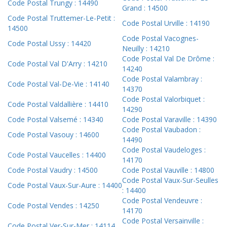
Code Postal Trungy : 14490
Grand : 14500
Code Postal Truttemer-Le-Petit :
Code Postal Urville : 14190
14500
Code Postal Vacognes-
Code Postal Ussy : 14420
Neuilly : 14210
Code Postal Val De Drôme :
Code Postal Val D'Arry : 14210
14240
Code Postal Valambray :
Code Postal Val-De-Vie : 14140
14370
Code Postal Valorbiquet :
Code Postal Valdallière : 14410
14290
Code Postal Valsemé : 14340
Code Postal Varaville : 14390
Code Postal Vaubadon :
Code Postal Vasouy : 14600
14490
Code Postal Vaudeloges :
Code Postal Vaucelles : 14400
14170
Code Postal Vaudry : 14500
Code Postal Vauville : 14800
Code Postal Vaux-Sur-Seulles
Code Postal Vaux-Sur-Aure : 14400
: 14400
Code Postal Vendeuvre :
Code Postal Vendes : 14250
14170
Code Postal Versainville :
Code Postal Ver-Sur-Mer : 14114