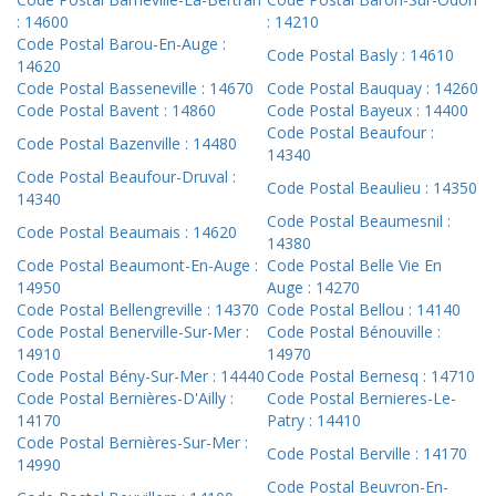
: 14600
: 14210
Code Postal Barou-En-Auge :
Code Postal Basly : 14610
14620
Code Postal Basseneville : 14670
Code Postal Bauquay : 14260
Code Postal Bavent : 14860
Code Postal Bayeux : 14400
Code Postal Beaufour :
Code Postal Bazenville : 14480
14340
Code Postal Beaufour-Druval :
Code Postal Beaulieu : 14350
14340
Code Postal Beaumesnil :
Code Postal Beaumais : 14620
14380
Code Postal Beaumont-En-Auge :
Code Postal Belle Vie En
14950
Auge : 14270
Code Postal Bellengreville : 14370
Code Postal Bellou : 14140
Code Postal Benerville-Sur-Mer :
Code Postal Bénouville :
14910
14970
Code Postal Bény-Sur-Mer : 14440
Code Postal Bernesq : 14710
Code Postal Bernières-D'Ailly :
Code Postal Bernieres-Le-
14170
Patry : 14410
Code Postal Bernières-Sur-Mer :
Code Postal Berville : 14170
14990
Code Postal Beuvron-En-