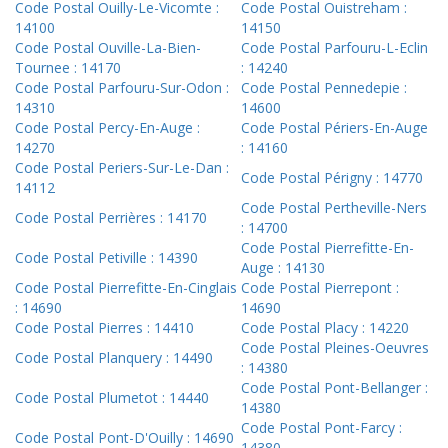
Code Postal Ouilly-Le-Vicomte :
Code Postal Ouistreham :
14100
14150
Code Postal Ouville-La-Bien-
Code Postal Parfouru-L-Eclin
Tournee : 14170
: 14240
Code Postal Parfouru-Sur-Odon :
Code Postal Pennedepie :
14310
14600
Code Postal Percy-En-Auge :
Code Postal Périers-En-Auge
14270
: 14160
Code Postal Periers-Sur-Le-Dan :
Code Postal Périgny : 14770
14112
Code Postal Pertheville-Ners
Code Postal Perrières : 14170
: 14700
Code Postal Pierrefitte-En-
Code Postal Petiville : 14390
Auge : 14130
Code Postal Pierrefitte-En-Cinglais
Code Postal Pierrepont :
: 14690
14690
Code Postal Pierres : 14410
Code Postal Placy : 14220
Code Postal Pleines-Oeuvres
Code Postal Planquery : 14490
: 14380
Code Postal Pont-Bellanger :
Code Postal Plumetot : 14440
14380
Code Postal Pont-Farcy :
Code Postal Pont-D'Ouilly : 14690
14380