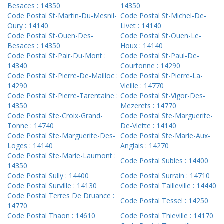
Besaces : 14350
14350
Code Postal St-Martin-Du-Mesnil-
Code Postal St-Michel-De-
Oury : 14140
Livet : 14140
Code Postal St-Ouen-Des-
Code Postal St-Ouen-Le-
Besaces : 14350
Houx : 14140
Code Postal St-Pair-Du-Mont :
Code Postal St-Paul-De-
14340
Courtonne : 14290
Code Postal St-Pierre-De-Mailloc :
Code Postal St-Pierre-La-
14290
Vieille : 14770
Code Postal St-Pierre-Tarentaine :
Code Postal St-Vigor-Des-
14350
Mezerets : 14770
Code Postal Ste-Croix-Grand-
Code Postal Ste-Marguerite-
Tonne : 14740
De-Viette : 14140
Code Postal Ste-Marguerite-Des-
Code Postal Ste-Marie-Aux-
Loges : 14140
Anglais : 14270
Code Postal Ste-Marie-Laumont :
Code Postal Subles : 14400
14350
Code Postal Sully : 14400
Code Postal Surrain : 14710
Code Postal Surville : 14130
Code Postal Tailleville : 14440
Code Postal Terres De Druance :
Code Postal Tessel : 14250
14770
Code Postal Thaon : 14610
Code Postal Thieville : 14170