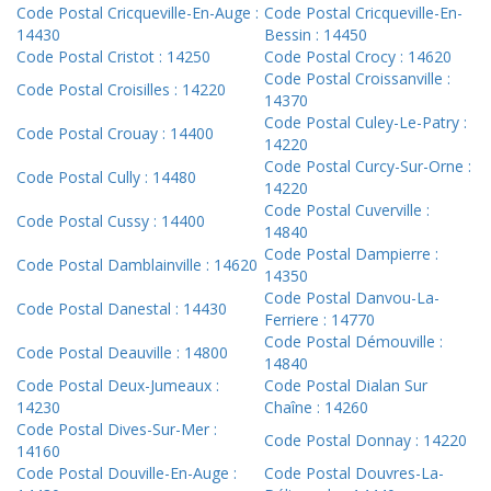
Code Postal Cricqueville-En-Auge :
Code Postal Cricqueville-En-
14430
Bessin : 14450
Code Postal Cristot : 14250
Code Postal Crocy : 14620
Code Postal Croissanville :
Code Postal Croisilles : 14220
14370
Code Postal Culey-Le-Patry :
Code Postal Crouay : 14400
14220
Code Postal Curcy-Sur-Orne :
Code Postal Cully : 14480
14220
Code Postal Cuverville :
Code Postal Cussy : 14400
14840
Code Postal Dampierre :
Code Postal Damblainville : 14620
14350
Code Postal Danvou-La-
Code Postal Danestal : 14430
Ferriere : 14770
Code Postal Démouville :
Code Postal Deauville : 14800
14840
Code Postal Deux-Jumeaux :
Code Postal Dialan Sur
14230
Chaîne : 14260
Code Postal Dives-Sur-Mer :
Code Postal Donnay : 14220
14160
Code Postal Douville-En-Auge :
Code Postal Douvres-La-