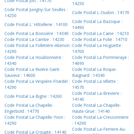
Code Postal Jort : 14170
14250
Code Postal Juvigny-Sur-Seulles :
Code Postal L-Oudon : 14170
14250
Code Postal La Bazoque :
Code Postal L' Hôtellerie : 14100
14490
Code Postal La Boissière : 14340
Code Postal La Caine : 14210
Code Postal La Cambe : 14230
Code Postal La Folie : 14710
Code Postal La Folletière-Abenon :
Code Postal La Hoguette :
14290
14700
Code Postal La Houblonnière :
Code Postal La Pommeraye :
14340
14690
Code Postal La Rivière-Saint-
Code Postal La Roque-
Sauveur : 14600
Baignard : 14340
Code Postal La Vespière-Friardel :
Code Postal La Villette :
14290
14570
Code Postal La-Breviere :
Code Postal La-Bigne : 14260
14140
Code Postal La-Chapelle-
Code Postal La-Chapelle-
Engerbold : 14770
Haute-Grue : 14140
Code Postal La-Chapelle-Yvon :
Code Postal La-Cressonniere
14290
: 14290
Code Postal La-Ferriere-Au-
Code Postal La-Croupte : 14140