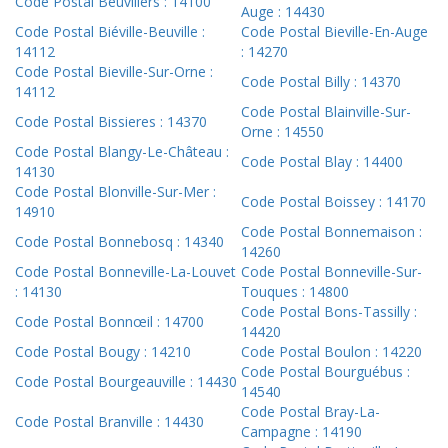
Code Postal Beuvillers : 14100
Auge : 14430
Code Postal Biéville-Beuville :
Code Postal Bieville-En-Auge
14112
: 14270
Code Postal Bieville-Sur-Orne :
Code Postal Billy : 14370
14112
Code Postal Blainville-Sur-
Code Postal Bissieres : 14370
Orne : 14550
Code Postal Blangy-Le-Château :
Code Postal Blay : 14400
14130
Code Postal Blonville-Sur-Mer :
Code Postal Boissey : 14170
14910
Code Postal Bonnemaison :
Code Postal Bonnebosq : 14340
14260
Code Postal Bonneville-La-Louvet
Code Postal Bonneville-Sur-
: 14130
Touques : 14800
Code Postal Bons-Tassilly :
Code Postal Bonnœil : 14700
14420
Code Postal Bougy : 14210
Code Postal Boulon : 14220
Code Postal Bourguébus :
Code Postal Bourgeauville : 14430
14540
Code Postal Bray-La-
Code Postal Branville : 14430
Campagne : 14190