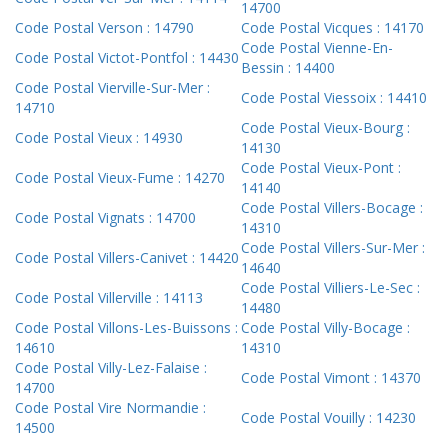
14700
Code Postal Verson : 14790
Code Postal Vicques : 14170
Code Postal Vienne-En-
Code Postal Victot-Pontfol : 14430
Bessin : 14400
Code Postal Vierville-Sur-Mer :
Code Postal Viessoix : 14410
14710
Code Postal Vieux-Bourg :
Code Postal Vieux : 14930
14130
Code Postal Vieux-Pont :
Code Postal Vieux-Fume : 14270
14140
Code Postal Villers-Bocage :
Code Postal Vignats : 14700
14310
Code Postal Villers-Sur-Mer :
Code Postal Villers-Canivet : 14420
14640
Code Postal Villiers-Le-Sec :
Code Postal Villerville : 14113
14480
Code Postal Villons-Les-Buissons :
Code Postal Villy-Bocage :
14610
14310
Code Postal Villy-Lez-Falaise :
Code Postal Vimont : 14370
14700
Code Postal Vire Normandie :
Code Postal Vouilly : 14230
14500