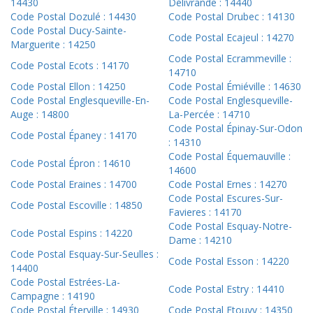
14430
Délivrande : 14440
Code Postal Dozulé : 14430
Code Postal Drubec : 14130
Code Postal Ducy-Sainte-
Code Postal Ecajeul : 14270
Marguerite : 14250
Code Postal Ecrammeville :
Code Postal Ecots : 14170
14710
Code Postal Ellon : 14250
Code Postal Émiéville : 14630
Code Postal Englesqueville-En-
Code Postal Englesqueville-
Auge : 14800
La-Percée : 14710
Code Postal Épinay-Sur-Odon
Code Postal Épaney : 14170
: 14310
Code Postal Équemauville :
Code Postal Épron : 14610
14600
Code Postal Eraines : 14700
Code Postal Ernes : 14270
Code Postal Escures-Sur-
Code Postal Escoville : 14850
Favieres : 14170
Code Postal Esquay-Notre-
Code Postal Espins : 14220
Dame : 14210
Code Postal Esquay-Sur-Seulles :
Code Postal Esson : 14220
14400
Code Postal Estrées-La-
Code Postal Estry : 14410
Campagne : 14190
Code Postal Éterville : 14930
Code Postal Etouvy : 14350