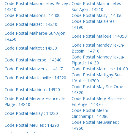
Code Postal Maisoncelles-Pelvey :
Code Postal Maisoncelles-
14310
Sur-Ajon : 14210
Code Postal Maisons : 14400
Code Postal Maisy : 14450
Code Postal Maizières :
Code Postal Maizet : 14210
14190
Code Postal Malherbe-Sur-Ajon :
Code Postal Malloue : 14350
14260
Code Postal Mandeville-En-
Code Postal Maltot : 14930
Bessin : 14710
Code Postal Manneville-La-
Code Postal Manerbe : 14340
Pipard : 14130
Code Postal Manvieux : 14117
Code Postal Marolles : 14100
Code Postal Martigny-Sur-
Code Postal Martainville : 14220
L'Ante : 14700
Code Postal May-Sur-Orne :
Code Postal Mathieu : 14920
14320
Code Postal Merville-Franceville-
Code Postal Méry-Bissières-
Plage : 14810
En-Auge : 14370
Code Postal Mesnil-
Code Postal Meslay : 14220
Clinchamps : 14380
Code Postal Meuvaines :
Code Postal Meulles : 14290
14960