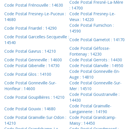
Code Postal Fresné-La-Mère
Code Postal Frénouville : 14630
: 14700
Code Postal Fresney-Le-Puceux :
Code Postal Fresney-Le-
14680
Vieux : 14220
Code Postal Fumichon :
Code Postal Friardel : 14290
14590
Code Postal Garcelles-Secqueville :
Code Postal Garnetot : 14170
14540
Code Postal Géfosse-
Code Postal Gavrus : 14210
Fontenay : 14230
Code Postal Genneville : 14600
Code Postal Gerrots : 14430
Code Postal Giberville : 14730
Code Postal Glanville : 14950
Code Postal Gonneville-En-
Code Postal Glos : 14100
Auge : 14810
Code Postal Gonneville-Sur-
Code Postal Gonneville-Sur-
Honfleur : 14600
Mer : 14510
Code Postal Goustranville :
Code Postal Goupillières : 14210
14430
Code Postal Grainville-
Code Postal Gouvix : 14680
Langannerie : 14190
Code Postal Grainville-Sur-Odon :
Code Postal Grandcamp-
14210
Maisy : 14450
Code Postal Grandchamp-Le-
Code Postal Grandmesnil :