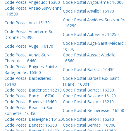
Code Postal Angeduc : 16300
Code Postal Angoulême : 16000
Code Postal Ansac-Sur-Vienne
Code Postal Anville : 16170
: 16500
Code Postal Asnières-Sur-Nouère
Code Postal Ars : 16130
: 16290
Code Postal Aubeterre-Sur-
Code Postal Aubeville : 16250
Dronne : 16390
Code Postal Auge-Saint-Médard :
Code Postal Auge : 16170
16170
Code Postal Aunac-Sur-
Code Postal Aussac-Vadalle :
Charente : 16460
16560
Code Postal Baignes-Sainte-
Code Postal Balzac : 16430
Radegonde : 16360
Code Postal Barbezières :
Code Postal Barbezieux-Saint-
16140
Hilaire : 16301
Code Postal Bardenac : 16210
Code Postal Barret : 16300
Code Postal Barro : 16700
Code Postal Bassac : 16120
Code Postal Bayers : 16460
Code Postal Bazac : 16210
Code Postal Beaulieu-Sur-
Code Postal Bécheresse : 16250
Sonnette : 16450
Code Postal Bellevigne : 16120
Code Postal Bellon : 16210
Code Postal Benest : 16350
Code Postal Bernac : 16700
Code Postal Berneuil : 16480
Code Postal Bessac : 16250