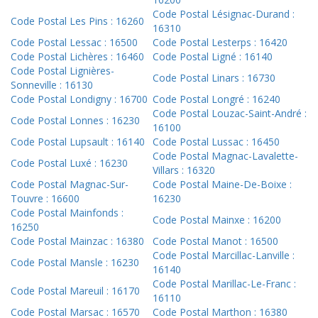
Code Postal Lésignac-Durand :
Code Postal Les Pins : 16260
16310
Code Postal Lessac : 16500
Code Postal Lesterps : 16420
Code Postal Lichères : 16460
Code Postal Ligné : 16140
Code Postal Lignières-
Code Postal Linars : 16730
Sonneville : 16130
Code Postal Londigny : 16700
Code Postal Longré : 16240
Code Postal Louzac-Saint-André :
Code Postal Lonnes : 16230
16100
Code Postal Lupsault : 16140
Code Postal Lussac : 16450
Code Postal Magnac-Lavalette-
Code Postal Luxé : 16230
Villars : 16320
Code Postal Magnac-Sur-
Code Postal Maine-De-Boixe :
Touvre : 16600
16230
Code Postal Mainfonds :
Code Postal Mainxe : 16200
16250
Code Postal Mainzac : 16380
Code Postal Manot : 16500
Code Postal Marcillac-Lanville :
Code Postal Mansle : 16230
16140
Code Postal Marillac-Le-Franc :
Code Postal Mareuil : 16170
16110
Code Postal Marsac : 16570
Code Postal Marthon : 16380