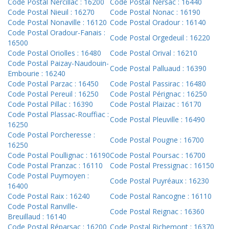
Code Postal Nercillac : 16200
Code Postal Nersac : 16440
Code Postal Nieuil : 16270
Code Postal Nonac : 16190
Code Postal Nonaville : 16120
Code Postal Oradour : 16140
Code Postal Oradour-Fanais :
Code Postal Orgedeuil : 16220
16500
Code Postal Oriolles : 16480
Code Postal Orival : 16210
Code Postal Paizay-Naudouin-
Code Postal Palluaud : 16390
Embourie : 16240
Code Postal Parzac : 16450
Code Postal Passirac : 16480
Code Postal Pereuil : 16250
Code Postal Pérignac : 16250
Code Postal Pillac : 16390
Code Postal Plaizac : 16170
Code Postal Plassac-Rouffiac :
Code Postal Pleuville : 16490
16250
Code Postal Porcheresse :
Code Postal Pougne : 16700
16250
Code Postal Poullignac : 16190
Code Postal Poursac : 16700
Code Postal Pranzac : 16110
Code Postal Pressignac : 16150
Code Postal Puymoyen :
Code Postal Puyréaux : 16230
16400
Code Postal Raix : 16240
Code Postal Rancogne : 16110
Code Postal Ranville-
Code Postal Reignac : 16360
Breuillaud : 16140
Code Postal Réparsac : 16200
Code Postal Richemont : 16370