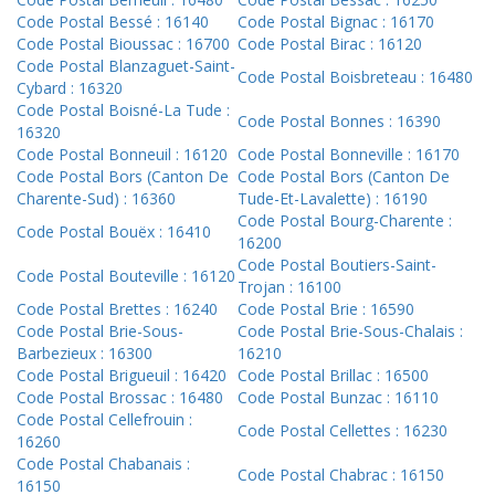
Code Postal Bessé : 16140
Code Postal Bignac : 16170
Code Postal Bioussac : 16700
Code Postal Birac : 16120
Code Postal Blanzaguet-Saint-
Code Postal Boisbreteau : 16480
Cybard : 16320
Code Postal Boisné-La Tude :
Code Postal Bonnes : 16390
16320
Code Postal Bonneuil : 16120
Code Postal Bonneville : 16170
Code Postal Bors (Canton De
Code Postal Bors (Canton De
Charente-Sud) : 16360
Tude-Et-Lavalette) : 16190
Code Postal Bourg-Charente :
Code Postal Bouëx : 16410
16200
Code Postal Boutiers-Saint-
Code Postal Bouteville : 16120
Trojan : 16100
Code Postal Brettes : 16240
Code Postal Brie : 16590
Code Postal Brie-Sous-
Code Postal Brie-Sous-Chalais :
Barbezieux : 16300
16210
Code Postal Brigueuil : 16420
Code Postal Brillac : 16500
Code Postal Brossac : 16480
Code Postal Bunzac : 16110
Code Postal Cellefrouin :
Code Postal Cellettes : 16230
16260
Code Postal Chabanais :
Code Postal Chabrac : 16150
16150