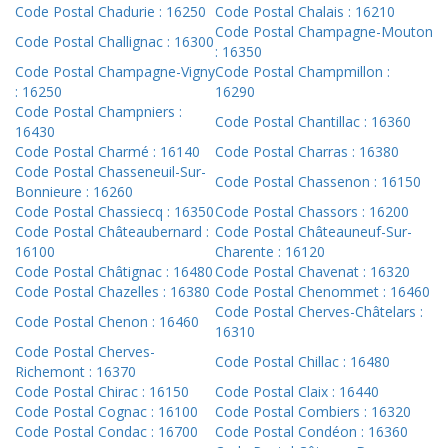
Code Postal Chadurie : 16250
Code Postal Chalais : 16210
Code Postal Champagne-Mouton
Code Postal Challignac : 16300
: 16350
Code Postal Champagne-Vigny
Code Postal Champmillon :
: 16250
16290
Code Postal Champniers :
Code Postal Chantillac : 16360
16430
Code Postal Charmé : 16140
Code Postal Charras : 16380
Code Postal Chasseneuil-Sur-
Code Postal Chassenon : 16150
Bonnieure : 16260
Code Postal Chassiecq : 16350
Code Postal Chassors : 16200
Code Postal Châteaubernard :
Code Postal Châteauneuf-Sur-
16100
Charente : 16120
Code Postal Châtignac : 16480
Code Postal Chavenat : 16320
Code Postal Chazelles : 16380
Code Postal Chenommet : 16460
Code Postal Cherves-Châtelars :
Code Postal Chenon : 16460
16310
Code Postal Cherves-
Code Postal Chillac : 16480
Richemont : 16370
Code Postal Chirac : 16150
Code Postal Claix : 16440
Code Postal Cognac : 16100
Code Postal Combiers : 16320
Code Postal Condac : 16700
Code Postal Condéon : 16360