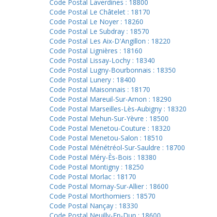
Code Postal Laverdines : 18800
Code Postal Le Châtelet : 18170
Code Postal Le Noyer : 18260
Code Postal Le Subdray : 18570
Code Postal Les Aix-D'Angillon : 18220
Code Postal Lignières : 18160
Code Postal Lissay-Lochy : 18340
Code Postal Lugny-Bourbonnais : 18350
Code Postal Lunery : 18400
Code Postal Maisonnais : 18170
Code Postal Mareuil-Sur-Arnon : 18290
Code Postal Marseilles-Lès-Aubigny : 18320
Code Postal Mehun-Sur-Yèvre : 18500
Code Postal Menetou-Couture : 18320
Code Postal Menetou-Salon : 18510
Code Postal Ménétréol-Sur-Sauldre : 18700
Code Postal Méry-Ès-Bois : 18380
Code Postal Montigny : 18250
Code Postal Morlac : 18170
Code Postal Mornay-Sur-Allier : 18600
Code Postal Morthomiers : 18570
Code Postal Nançay : 18330
Code Postal Neuilly-En-Dun : 18600