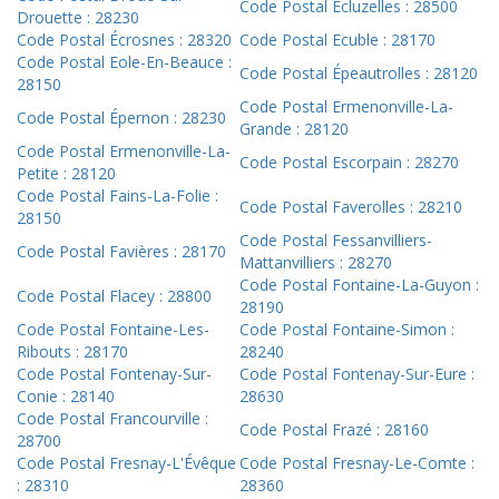
Code Postal Écluzelles : 28500
Drouette : 28230
Code Postal Écrosnes : 28320
Code Postal Ecuble : 28170
Code Postal Eole-En-Beauce :
Code Postal Épeautrolles : 28120
28150
Code Postal Ermenonville-La-
Code Postal Épernon : 28230
Grande : 28120
Code Postal Ermenonville-La-
Code Postal Escorpain : 28270
Petite : 28120
Code Postal Fains-La-Folie :
Code Postal Faverolles : 28210
28150
Code Postal Fessanvilliers-
Code Postal Favières : 28170
Mattanvilliers : 28270
Code Postal Fontaine-La-Guyon :
Code Postal Flacey : 28800
28190
Code Postal Fontaine-Les-
Code Postal Fontaine-Simon :
Ribouts : 28170
28240
Code Postal Fontenay-Sur-
Code Postal Fontenay-Sur-Eure :
Conie : 28140
28630
Code Postal Francourville :
Code Postal Frazé : 28160
28700
Code Postal Fresnay-L'Évêque
Code Postal Fresnay-Le-Comte :
: 28310
28360