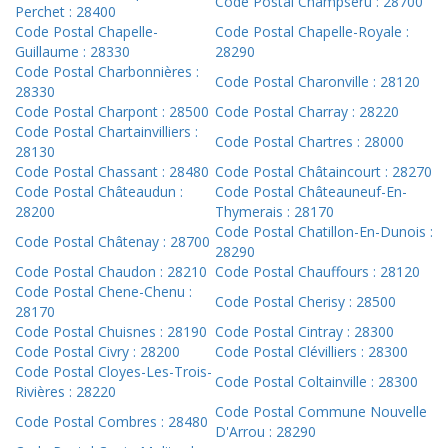
Code Postal Champseru : 28700
Perchet : 28400
Code Postal Chapelle-
Code Postal Chapelle-Royale :
Guillaume : 28330
28290
Code Postal Charbonnières :
Code Postal Charonville : 28120
28330
Code Postal Charpont : 28500
Code Postal Charray : 28220
Code Postal Chartainvilliers :
Code Postal Chartres : 28000
28130
Code Postal Chassant : 28480
Code Postal Châtaincourt : 28270
Code Postal Châteaudun :
Code Postal Châteauneuf-En-
28200
Thymerais : 28170
Code Postal Chatillon-En-Dunois :
Code Postal Châtenay : 28700
28290
Code Postal Chaudon : 28210
Code Postal Chauffours : 28120
Code Postal Chene-Chenu :
Code Postal Cherisy : 28500
28170
Code Postal Chuisnes : 28190
Code Postal Cintray : 28300
Code Postal Civry : 28200
Code Postal Clévilliers : 28300
Code Postal Cloyes-Les-Trois-
Code Postal Coltainville : 28300
Rivières : 28220
Code Postal Commune Nouvelle
Code Postal Combres : 28480
D'Arrou : 28290