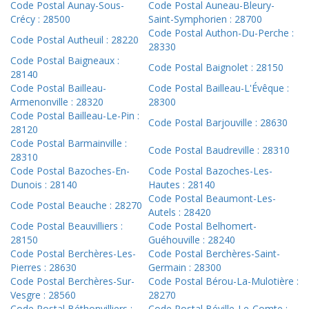
Code Postal Aunay-Sous-
Code Postal Auneau-Bleury-
Crécy : 28500
Saint-Symphorien : 28700
Code Postal Authon-Du-Perche :
Code Postal Autheuil : 28220
28330
Code Postal Baigneaux :
Code Postal Baignolet : 28150
28140
Code Postal Bailleau-
Code Postal Bailleau-L'Évêque :
Armenonville : 28320
28300
Code Postal Bailleau-Le-Pin :
Code Postal Barjouville : 28630
28120
Code Postal Barmainville :
Code Postal Baudreville : 28310
28310
Code Postal Bazoches-En-
Code Postal Bazoches-Les-
Dunois : 28140
Hautes : 28140
Code Postal Beaumont-Les-
Code Postal Beauche : 28270
Autels : 28420
Code Postal Beauvilliers :
Code Postal Belhomert-
28150
Guéhouville : 28240
Code Postal Berchères-Les-
Code Postal Berchères-Saint-
Pierres : 28630
Germain : 28300
Code Postal Berchères-Sur-
Code Postal Bérou-La-Mulotière :
Vesgre : 28560
28270
Code Postal Béthonvilliers :
Code Postal Béville-Le-Comte :