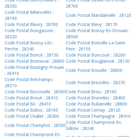
28330
28700
Code Postal Billancelles :
Code Postal Blandainville : 28120
28190
Code Postal Bleury : 28700
Code Postal Blevy : 28170
Code Postal Boisgasson :
Code Postal Boissy-En-Drouais :
28220
28500
Code Postal Boissy-Lès-
Code Postal Boisville-La-Saint-
Perche : 28340
Père : 28150
Code Postal Boncé : 28150
Code Postal Boncourt : 28260
Code Postal Bonneval : 28800
Code Postal Bouglainval : 28130
Code Postal Boutigny-Prouais
Code Postal Bouville : 28800
: 28410
Code Postal Bréchamps :
Code Postal Brezolles : 28270
28210
Code Postal Briconville : 28300
Code Postal Brou : 28160
Code Postal Broué : 28410
Code Postal Brunelles : 28400
Code Postal Bû : 28410
Code Postal Bullainville : 28800
Code Postal Bullou : 28160
Code Postal Cernay : 28120
Code Postal Challet : 28300
Code Postal Champagne : 28410
Code Postal Champrond-En-
Code Postal Champhol : 28300
Gâtine : 28240
Code Postal Champrond-En-