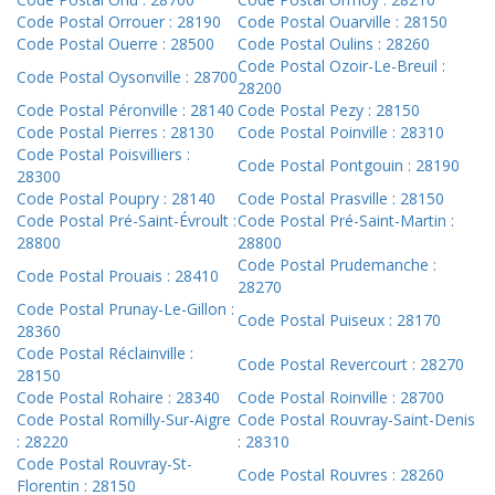
Code Postal Orrouer : 28190
Code Postal Ouarville : 28150
Code Postal Ouerre : 28500
Code Postal Oulins : 28260
Code Postal Ozoir-Le-Breuil :
Code Postal Oysonville : 28700
28200
Code Postal Péronville : 28140
Code Postal Pezy : 28150
Code Postal Pierres : 28130
Code Postal Poinville : 28310
Code Postal Poisvilliers :
Code Postal Pontgouin : 28190
28300
Code Postal Poupry : 28140
Code Postal Prasville : 28150
Code Postal Pré-Saint-Évroult :
Code Postal Pré-Saint-Martin :
28800
28800
Code Postal Prudemanche :
Code Postal Prouais : 28410
28270
Code Postal Prunay-Le-Gillon :
Code Postal Puiseux : 28170
28360
Code Postal Réclainville :
Code Postal Revercourt : 28270
28150
Code Postal Rohaire : 28340
Code Postal Roinville : 28700
Code Postal Romilly-Sur-Aigre
Code Postal Rouvray-Saint-Denis
: 28220
: 28310
Code Postal Rouvray-St-
Code Postal Rouvres : 28260
Florentin : 28150