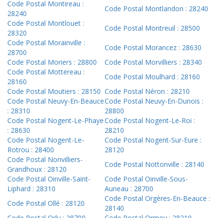
Code Postal Montireau :
Code Postal Montlandon : 28240
28240
Code Postal Montlouet :
Code Postal Montreuil : 28500
28320
Code Postal Morainville :
Code Postal Morancez : 28630
28700
Code Postal Moriers : 28800
Code Postal Morvilliers : 28340
Code Postal Mottereau :
Code Postal Moulhard : 28160
28160
Code Postal Moutiers : 28150
Code Postal Néron : 28210
Code Postal Neuvy-En-Beauce
Code Postal Neuvy-En-Dunois :
: 28310
28800
Code Postal Nogent-Le-Phaye
Code Postal Nogent-Le-Roi :
: 28630
28210
Code Postal Nogent-Le-
Code Postal Nogent-Sur-Eure :
Rotrou : 28400
28120
Code Postal Nonvilliers-
Code Postal Nottonville : 28140
Grandhoux : 28120
Code Postal Oinville-Saint-
Code Postal Oinville-Sous-
Liphard : 28310
Auneau : 28700
Code Postal Orgères-En-Beauce :
Code Postal Ollé : 28120
28140
Code Postal Orlu : 28700
Code Postal Ormoy : 28210