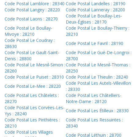
Code Postal Lamblore : 28340
Code Postal Landelles : 28190
Code Postal Langey : 28220
Code Postal Lanneray : 28200
Code Postal Le Boullay-Les-
Code Postal Laons : 28270
Deux-Églises : 28170
Code Postal Le Boullay-
Code Postal Le Boullay-Thierry :
Mivoye : 28210
28210
Code Postal Le Coudray :
Code Postal Le Favril : 28190
28630
Code Postal Le Gault-Saint-
Code Postal Le Gué-De-Longroi :
Denis : 28800
28700
Code Postal Le Mesnil-Simon :
Code Postal Le Mesnil-Thomas :
28260
28250
Code Postal Le Puiset : 28310
Code Postal Le Thieulin : 28240
Code Postal Les Autels-Villevillon
Code Postal Le-Mee : 28220
: 28330
Code Postal Les Châtelets :
Code Postal Les Châtelliers-
28270
Notre-Dame : 28120
Code Postal Les Corvées-Les-
Code Postal Les Étilleux : 28330
Yys : 28240
Code Postal Les Pinthières :
Code Postal Les Ressuintes :
28210
28340
Code Postal Les Villages
Code Postal Léthuin : 28700