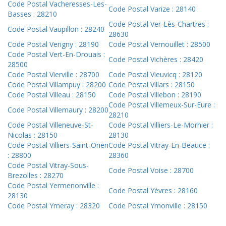
Code Postal Vacheresses-Les-
Code Postal Varize : 28140
Basses : 28210
Code Postal Ver-Lès-Chartres :
Code Postal Vaupillon : 28240
28630
Code Postal Verigny : 28190
Code Postal Vernouillet : 28500
Code Postal Vert-En-Drouais :
Code Postal Vichères : 28420
28500
Code Postal Vierville : 28700
Code Postal Vieuvicq : 28120
Code Postal Villampuy : 28200
Code Postal Villars : 28150
Code Postal Villeau : 28150
Code Postal Villebon : 28190
Code Postal Villemeux-Sur-Eure :
Code Postal Villemaury : 28200
28210
Code Postal Villeneuve-St-
Code Postal Villiers-Le-Morhier :
Nicolas : 28150
28130
Code Postal Villiers-Saint-Orien
Code Postal Vitray-En-Beauce :
: 28800
28360
Code Postal Vitray-Sous-
Code Postal Voise : 28700
Brezolles : 28270
Code Postal Yermenonville :
Code Postal Yèvres : 28160
28130
Code Postal Ymeray : 28320
Code Postal Ymonville : 28150