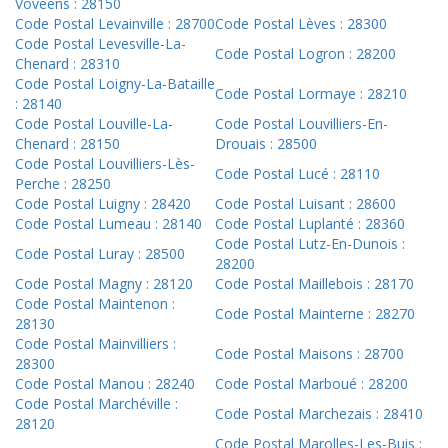
Vovéens : 28150
Code Postal Levainville : 28700
Code Postal Lèves : 28300
Code Postal Levesville-La-
Code Postal Logron : 28200
Chenard : 28310
Code Postal Loigny-La-Bataille
Code Postal Lormaye : 28210
: 28140
Code Postal Louville-La-
Code Postal Louvilliers-En-
Chenard : 28150
Drouais : 28500
Code Postal Louvilliers-Lès-
Code Postal Lucé : 28110
Perche : 28250
Code Postal Luigny : 28420
Code Postal Luisant : 28600
Code Postal Lumeau : 28140
Code Postal Luplanté : 28360
Code Postal Lutz-En-Dunois :
Code Postal Luray : 28500
28200
Code Postal Magny : 28120
Code Postal Maillebois : 28170
Code Postal Maintenon :
Code Postal Mainterne : 28270
28130
Code Postal Mainvilliers :
Code Postal Maisons : 28700
28300
Code Postal Manou : 28240
Code Postal Marboué : 28200
Code Postal Marchéville :
Code Postal Marchezais : 28410
28120
Code Postal Marolles-Les-Buis :