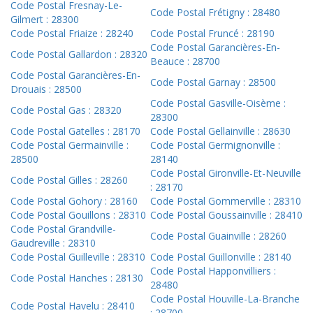
Code Postal Fresnay-Le-
Code Postal Frétigny : 28480
Gilmert : 28300
Code Postal Friaize : 28240
Code Postal Fruncé : 28190
Code Postal Garancières-En-
Code Postal Gallardon : 28320
Beauce : 28700
Code Postal Garancières-En-
Code Postal Garnay : 28500
Drouais : 28500
Code Postal Gasville-Oisème :
Code Postal Gas : 28320
28300
Code Postal Gatelles : 28170
Code Postal Gellainville : 28630
Code Postal Germainville :
Code Postal Germignonville :
28500
28140
Code Postal Gironville-Et-Neuville
Code Postal Gilles : 28260
: 28170
Code Postal Gohory : 28160
Code Postal Gommerville : 28310
Code Postal Gouillons : 28310
Code Postal Goussainville : 28410
Code Postal Grandville-
Code Postal Guainville : 28260
Gaudreville : 28310
Code Postal Guilleville : 28310
Code Postal Guillonville : 28140
Code Postal Happonvilliers :
Code Postal Hanches : 28130
28480
Code Postal Houville-La-Branche
Code Postal Havelu : 28410
: 28700