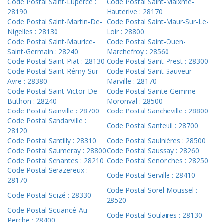
Code Postal Saint-Luperce :
Code Postal Saint-Maixme-
28190
Hauterive : 28170
Code Postal Saint-Martin-De-
Code Postal Saint-Maur-Sur-Le-
Nigelles : 28130
Loir : 28800
Code Postal Saint-Maurice-
Code Postal Saint-Ouen-
Saint-Germain : 28240
Marchefroy : 28560
Code Postal Saint-Piat : 28130
Code Postal Saint-Prest : 28300
Code Postal Saint-Rémy-Sur-
Code Postal Saint-Sauveur-
Avre : 28380
Marville : 28170
Code Postal Saint-Victor-De-
Code Postal Sainte-Gemme-
Buthon : 28240
Moronval : 28500
Code Postal Sainville : 28700
Code Postal Sancheville : 28800
Code Postal Sandarville :
Code Postal Santeuil : 28700
28120
Code Postal Santilly : 28310
Code Postal Saulnières : 28500
Code Postal Saumeray : 28800
Code Postal Saussay : 28260
Code Postal Senantes : 28210
Code Postal Senonches : 28250
Code Postal Serazereux :
Code Postal Serville : 28410
28170
Code Postal Sorel-Moussel :
Code Postal Soizé : 28330
28520
Code Postal Souancé-Au-
Code Postal Soulaires : 28130
Perche : 28400