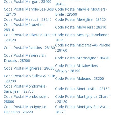
Code Postal Margon : 28400
28400
Code Postal Marville-Les-Bois
Code Postal Marville-Moutiers-
: 28170
Brûlé : 28500
Code Postal Meaucé : 28240
Code Postal Méréglise : 28120
Code Postal Mérouville :
Code Postal Mervilliers : 28310
28310
Code Postal Meslay-Le-Grenet
Code Postal Meslay-Le-Vidame :
: 28120
28360
Code Postal Mezieres-Au-Perche
Code Postal Mévoisins : 28130
: 28160
Code Postal Mézières-En-
Code Postal Miermaigne : 28420
Drouais : 28500
Code Postal Mittainvilliers-
Code Postal Mignières : 28630
Vérigny : 28190
Code Postal Moinville-La-Jeulin
Code Postal Moléans : 28200
: 28700
Code Postal Mondonville-
Code Postal Montainville : 28150
Saint-Jean : 28700
Code Postal Montboissier :
Code Postal Montigny-Le-Chartif
28800
: 28120
Code Postal Montigny-Le-
Code Postal Montigny-Sur-Avre :
Gannelon : 28220
28270