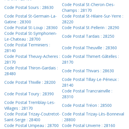
Code Postal St-Cheron-Des-
Code Postal Sours : 28630
Champs : 28170
Code Postal St-Germain-La-
Code Postal St-Hilaire-Sur-Yerre :
Gatine : 28300
28220
Code Postal St-Loup : 28360
Code Postal St-Pellerin : 28290
Code Postal St-Symphorien-
Code Postal Tardais : 28250
Le-Chateau : 28700
Code Postal Terminiers :
Code Postal Theuville : 28360
28140
Code Postal Theuvy-Acheres :
Code Postal Thimert-Gâtelles :
28170
28170
Code Postal Thiron-Gardais :
Code Postal Thivars : 28630
28480
Code Postal Tillay-Le-Péneux :
Code Postal Thiville : 28200
28140
Code Postal Trancrainville :
Code Postal Toury : 28390
28310
Code Postal Tremblay-Les-
Code Postal Tréon : 28500
Villages : 28170
Code Postal Trizay-Coutretot-
Code Postal Trizay-Lès-Bonneval
Saint-Serge : 28400
: 28800
Code Postal Umpeau : 28700
Code Postal Unverre : 28160