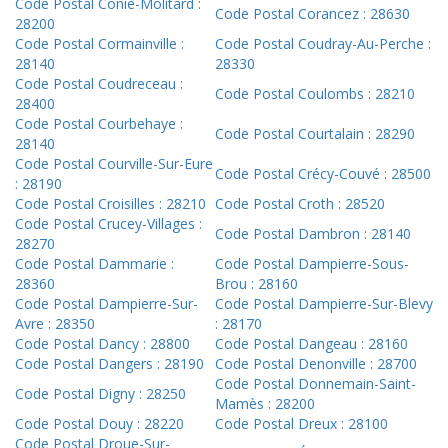
Code Postal Conie-Molitard :
Code Postal Corancez : 28630
28200
Code Postal Cormainville :
Code Postal Coudray-Au-Perche :
28140
28330
Code Postal Coudreceau :
Code Postal Coulombs : 28210
28400
Code Postal Courbehaye :
Code Postal Courtalain : 28290
28140
Code Postal Courville-Sur-Eure
Code Postal Crécy-Couvé : 28500
: 28190
Code Postal Croisilles : 28210
Code Postal Croth : 28520
Code Postal Crucey-Villages :
Code Postal Dambron : 28140
28270
Code Postal Dammarie :
Code Postal Dampierre-Sous-
28360
Brou : 28160
Code Postal Dampierre-Sur-
Code Postal Dampierre-Sur-Blevy
Avre : 28350
: 28170
Code Postal Dancy : 28800
Code Postal Dangeau : 28160
Code Postal Dangers : 28190
Code Postal Denonville : 28700
Code Postal Donnemain-Saint-
Code Postal Digny : 28250
Mamès : 28200
Code Postal Douy : 28220
Code Postal Dreux : 28100
Code Postal Droue-Sur-