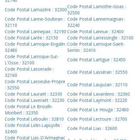
32140
Code Postal Lamothe-Goas :
Code Postal Lamazère : 32300
32500
Code Postal Lanne-Soubiran :
Code Postal Lannemaignan :
32110
32240
Code Postal Lannepax : 32190
Code Postal Lannux : 32400
Code Postal Larée : 32150
Code Postal Larressingle : 32100
Code Postal Larroque-Engalin :
Code Postal Larroque-Saint-
32480
Sernin : 32410
Code Postal Larroque-Sur-
Code Postal Lartigue : 32450
L'Osse : 32100
Code Postal Lasserade :
Code Postal Lasséran : 32550
32160
Code Postal Lasseube-Propre
Code Postal Laujuzan : 32110
: 32550
Code Postal Lauraët : 32330
Code Postal Lavardens : 32360
Code Postal Laveraët : 32230
Code Postal Laymont : 32220
Code Postal Le Brouilh-
Code Postal Le Houga : 32460
Monbert : 32350
Code Postal Leboulin : 32810
Code Postal Lectoure : 32700
Code Postal Lelin-Lapujolle :
Code Postal Lias : 32600
32400
Code Postal Lias-D'Armagnac