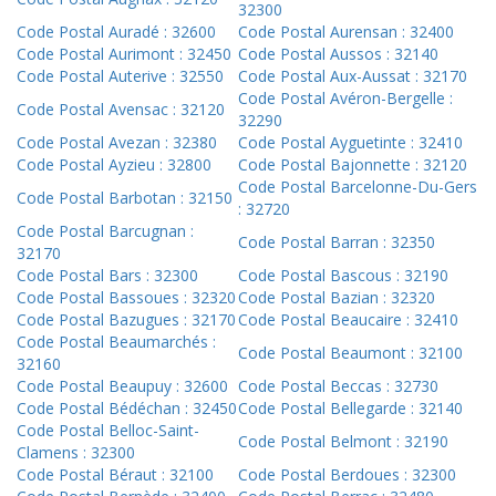
32300
Code Postal Auradé : 32600
Code Postal Aurensan : 32400
Code Postal Aurimont : 32450
Code Postal Aussos : 32140
Code Postal Auterive : 32550
Code Postal Aux-Aussat : 32170
Code Postal Avéron-Bergelle :
Code Postal Avensac : 32120
32290
Code Postal Avezan : 32380
Code Postal Ayguetinte : 32410
Code Postal Ayzieu : 32800
Code Postal Bajonnette : 32120
Code Postal Barcelonne-Du-Gers
Code Postal Barbotan : 32150
: 32720
Code Postal Barcugnan :
Code Postal Barran : 32350
32170
Code Postal Bars : 32300
Code Postal Bascous : 32190
Code Postal Bassoues : 32320
Code Postal Bazian : 32320
Code Postal Bazugues : 32170
Code Postal Beaucaire : 32410
Code Postal Beaumarchés :
Code Postal Beaumont : 32100
32160
Code Postal Beaupuy : 32600
Code Postal Beccas : 32730
Code Postal Bédéchan : 32450
Code Postal Bellegarde : 32140
Code Postal Belloc-Saint-
Code Postal Belmont : 32190
Clamens : 32300
Code Postal Béraut : 32100
Code Postal Berdoues : 32300