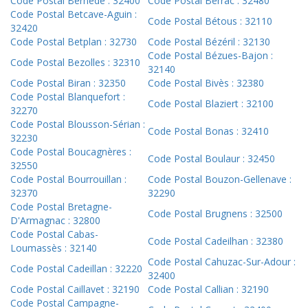
Code Postal Bernède : 32400
Code Postal Berrac : 32480
Code Postal Betcave-Aguin :
Code Postal Bétous : 32110
32420
Code Postal Betplan : 32730
Code Postal Bézéril : 32130
Code Postal Bézues-Bajon :
Code Postal Bezolles : 32310
32140
Code Postal Biran : 32350
Code Postal Bivès : 32380
Code Postal Blanquefort :
Code Postal Blaziert : 32100
32270
Code Postal Blousson-Sérian :
Code Postal Bonas : 32410
32230
Code Postal Boucagnères :
Code Postal Boulaur : 32450
32550
Code Postal Bourrouillan :
Code Postal Bouzon-Gellenave :
32370
32290
Code Postal Bretagne-
Code Postal Brugnens : 32500
D'Armagnac : 32800
Code Postal Cabas-
Code Postal Cadeilhan : 32380
Loumassès : 32140
Code Postal Cahuzac-Sur-Adour :
Code Postal Cadeillan : 32220
32400
Code Postal Caillavet : 32190
Code Postal Callian : 32190
Code Postal Campagne-