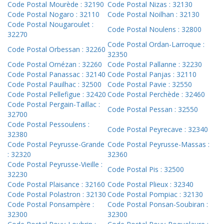
Code Postal Mourède : 32190
Code Postal Nizas : 32130
Code Postal Nogaro : 32110
Code Postal Noilhan : 32130
Code Postal Nougaroulet :
Code Postal Noulens : 32800
32270
Code Postal Ordan-Larroque :
Code Postal Orbessan : 32260
32350
Code Postal Ornézan : 32260
Code Postal Pallanne : 32230
Code Postal Panassac : 32140
Code Postal Panjas : 32110
Code Postal Pauilhac : 32500
Code Postal Pavie : 32550
Code Postal Pellefigue : 32420
Code Postal Perchède : 32460
Code Postal Pergain-Taillac :
Code Postal Pessan : 32550
32700
Code Postal Pessoulens :
Code Postal Peyrecave : 32340
32380
Code Postal Peyrusse-Grande
Code Postal Peyrusse-Massas :
: 32320
32360
Code Postal Peyrusse-Vieille :
Code Postal Pis : 32500
32230
Code Postal Plaisance : 32160
Code Postal Plieux : 32340
Code Postal Polastron : 32130
Code Postal Pompiac : 32130
Code Postal Ponsampère :
Code Postal Ponsan-Soubiran :
32300
32300