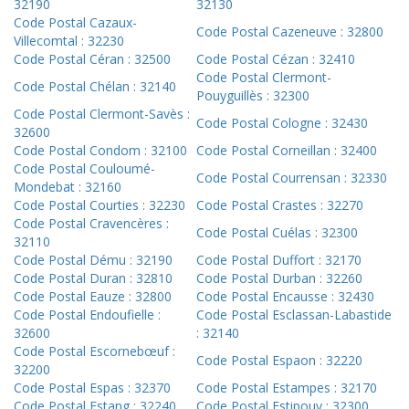
32190
32130
Code Postal Cazaux-
Code Postal Cazeneuve : 32800
Villecomtal : 32230
Code Postal Céran : 32500
Code Postal Cézan : 32410
Code Postal Clermont-
Code Postal Chélan : 32140
Pouyguillès : 32300
Code Postal Clermont-Savès :
Code Postal Cologne : 32430
32600
Code Postal Condom : 32100
Code Postal Corneillan : 32400
Code Postal Couloumé-
Code Postal Courrensan : 32330
Mondebat : 32160
Code Postal Courties : 32230
Code Postal Crastes : 32270
Code Postal Cravencères :
Code Postal Cuélas : 32300
32110
Code Postal Dému : 32190
Code Postal Duffort : 32170
Code Postal Duran : 32810
Code Postal Durban : 32260
Code Postal Eauze : 32800
Code Postal Encausse : 32430
Code Postal Endoufielle :
Code Postal Esclassan-Labastide
32600
: 32140
Code Postal Escornebœuf :
Code Postal Espaon : 32220
32200
Code Postal Espas : 32370
Code Postal Estampes : 32170
Code Postal Estang : 32240
Code Postal Estipouy : 32300