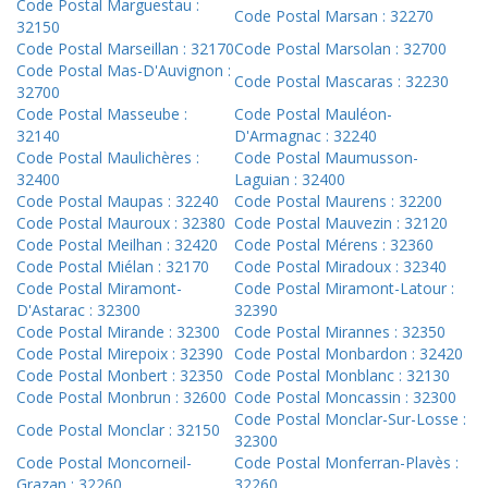
Code Postal Marguestau :
Code Postal Marsan : 32270
32150
Code Postal Marseillan : 32170
Code Postal Marsolan : 32700
Code Postal Mas-D'Auvignon :
Code Postal Mascaras : 32230
32700
Code Postal Masseube :
Code Postal Mauléon-
32140
D'Armagnac : 32240
Code Postal Maulichères :
Code Postal Maumusson-
32400
Laguian : 32400
Code Postal Maupas : 32240
Code Postal Maurens : 32200
Code Postal Mauroux : 32380
Code Postal Mauvezin : 32120
Code Postal Meilhan : 32420
Code Postal Mérens : 32360
Code Postal Miélan : 32170
Code Postal Miradoux : 32340
Code Postal Miramont-
Code Postal Miramont-Latour :
D'Astarac : 32300
32390
Code Postal Mirande : 32300
Code Postal Mirannes : 32350
Code Postal Mirepoix : 32390
Code Postal Monbardon : 32420
Code Postal Monbert : 32350
Code Postal Monblanc : 32130
Code Postal Monbrun : 32600
Code Postal Moncassin : 32300
Code Postal Monclar-Sur-Losse :
Code Postal Monclar : 32150
32300
Code Postal Moncorneil-
Code Postal Monferran-Plavès :
Grazan : 32260
32260