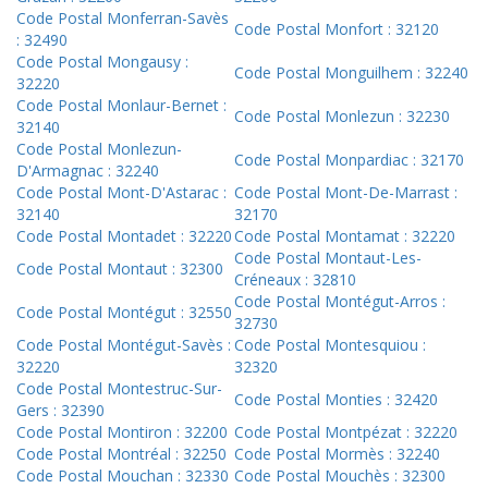
Code Postal Monferran-Savès
Code Postal Monfort : 32120
: 32490
Code Postal Mongausy :
Code Postal Monguilhem : 32240
32220
Code Postal Monlaur-Bernet :
Code Postal Monlezun : 32230
32140
Code Postal Monlezun-
Code Postal Monpardiac : 32170
D'Armagnac : 32240
Code Postal Mont-D'Astarac :
Code Postal Mont-De-Marrast :
32140
32170
Code Postal Montadet : 32220
Code Postal Montamat : 32220
Code Postal Montaut-Les-
Code Postal Montaut : 32300
Créneaux : 32810
Code Postal Montégut-Arros :
Code Postal Montégut : 32550
32730
Code Postal Montégut-Savès :
Code Postal Montesquiou :
32220
32320
Code Postal Montestruc-Sur-
Code Postal Monties : 32420
Gers : 32390
Code Postal Montiron : 32200
Code Postal Montpézat : 32220
Code Postal Montréal : 32250
Code Postal Mormès : 32240
Code Postal Mouchan : 32330
Code Postal Mouchès : 32300