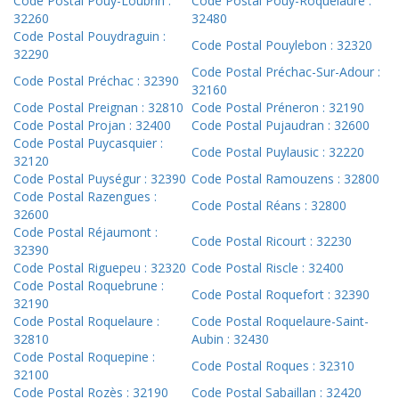
Code Postal Pouy-Loubrin :
Code Postal Pouy-Roquelaure :
32260
32480
Code Postal Pouydraguin :
Code Postal Pouylebon : 32320
32290
Code Postal Préchac-Sur-Adour :
Code Postal Préchac : 32390
32160
Code Postal Preignan : 32810
Code Postal Préneron : 32190
Code Postal Projan : 32400
Code Postal Pujaudran : 32600
Code Postal Puycasquier :
Code Postal Puylausic : 32220
32120
Code Postal Puységur : 32390
Code Postal Ramouzens : 32800
Code Postal Razengues :
Code Postal Réans : 32800
32600
Code Postal Réjaumont :
Code Postal Ricourt : 32230
32390
Code Postal Riguepeu : 32320
Code Postal Riscle : 32400
Code Postal Roquebrune :
Code Postal Roquefort : 32390
32190
Code Postal Roquelaure :
Code Postal Roquelaure-Saint-
32810
Aubin : 32430
Code Postal Roquepine :
Code Postal Roques : 32310
32100
Code Postal Rozès : 32190
Code Postal Sabaillan : 32420