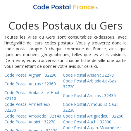
Codes Postaux du Gers
Toutes les villes du Gers sont consultables ci-dessous, avec
l'intégralité de leurs codes postaux. Vous y trouverez donc le
code postal propre à chaque commune de France, ainsi que
quelques données géographiques, telles que les villes voisines.
De même, vous trouverez sur chaque fiche de ville une partie
vous permettant de donner votre avis sur celle-ci.
Code Postal Aignan : 32290
Code Postal Ansan : 32270
Code Postal Arblade-Le-Bas :
Code Postal Antras : 32360
32720
Code Postal Arblade-Le-Haut :
Code Postal Ardizas : 32430
32110
Code Postal Armentieux :
Code Postal Armous-Et-Cau :
32230
32230
Code Postal Arrouède : 32140
Code Postal Artiguedieu : 32260
Code Postal Aubiet : 32270
Code Postal Auch : 32000
Code Postal Aujan-Mournède :
Code Postal Augnax : 32120