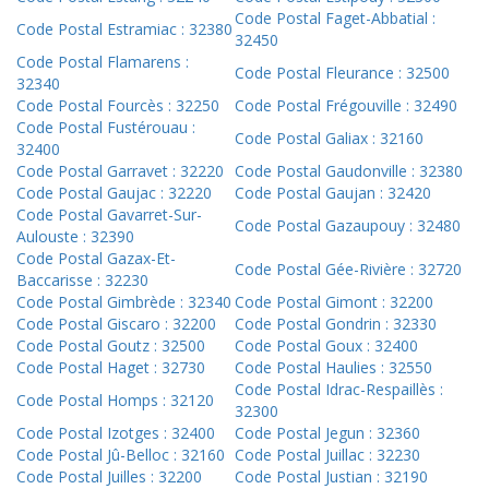
Code Postal Faget-Abbatial :
Code Postal Estramiac : 32380
32450
Code Postal Flamarens :
Code Postal Fleurance : 32500
32340
Code Postal Fourcès : 32250
Code Postal Frégouville : 32490
Code Postal Fustérouau :
Code Postal Galiax : 32160
32400
Code Postal Garravet : 32220
Code Postal Gaudonville : 32380
Code Postal Gaujac : 32220
Code Postal Gaujan : 32420
Code Postal Gavarret-Sur-
Code Postal Gazaupouy : 32480
Aulouste : 32390
Code Postal Gazax-Et-
Code Postal Gée-Rivière : 32720
Baccarisse : 32230
Code Postal Gimbrède : 32340
Code Postal Gimont : 32200
Code Postal Giscaro : 32200
Code Postal Gondrin : 32330
Code Postal Goutz : 32500
Code Postal Goux : 32400
Code Postal Haget : 32730
Code Postal Haulies : 32550
Code Postal Idrac-Respaillès :
Code Postal Homps : 32120
32300
Code Postal Izotges : 32400
Code Postal Jegun : 32360
Code Postal Jû-Belloc : 32160
Code Postal Juillac : 32230
Code Postal Juilles : 32200
Code Postal Justian : 32190