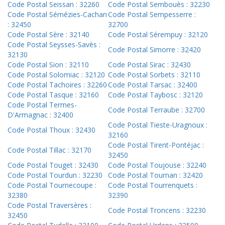
Code Postal Seissan : 32260
Code Postal Sembouès : 32230
Code Postal Sémézies-Cachan
Code Postal Sempesserre :
: 32450
32700
Code Postal Sère : 32140
Code Postal Sérempuy : 32120
Code Postal Seysses-Savès :
Code Postal Simorre : 32420
32130
Code Postal Sion : 32110
Code Postal Sirac : 32430
Code Postal Solomiac : 32120
Code Postal Sorbets : 32110
Code Postal Tachoires : 32260
Code Postal Tarsac : 32400
Code Postal Tasque : 32160
Code Postal Taybosc : 32120
Code Postal Termes-
Code Postal Terraube : 32700
D'Armagnac : 32400
Code Postal Tieste-Uragnoux :
Code Postal Thoux : 32430
32160
Code Postal Tirent-Pontéjac :
Code Postal Tillac : 32170
32450
Code Postal Touget : 32430
Code Postal Toujouse : 32240
Code Postal Tourdun : 32230
Code Postal Tournan : 32420
Code Postal Tournecoupe :
Code Postal Tourrenquets :
32380
32390
Code Postal Traversères :
Code Postal Troncens : 32230
32450