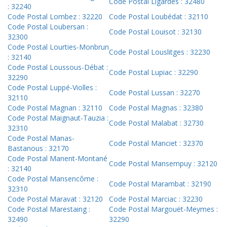
Code Postal Ligardes : 32480
: 32240
Code Postal Lombez : 32220
Code Postal Loubédat : 32110
Code Postal Loubersan :
Code Postal Louisot : 32130
32300
Code Postal Lourties-Monbrun
Code Postal Louslitges : 32230
: 32140
Code Postal Loussous-Débat :
Code Postal Lupiac : 32290
32290
Code Postal Luppé-Violles :
Code Postal Lussan : 32270
32110
Code Postal Magnan : 32110
Code Postal Magnas : 32380
Code Postal Maignaut-Tauzia :
Code Postal Malabat : 32730
32310
Code Postal Manas-
Code Postal Manciet : 32370
Bastanous : 32170
Code Postal Manent-Montané
Code Postal Mansempuy : 32120
: 32140
Code Postal Mansencôme :
Code Postal Marambat : 32190
32310
Code Postal Maravat : 32120
Code Postal Marciac : 32230
Code Postal Marestaing :
Code Postal Margouët-Meymes :
32490
32290