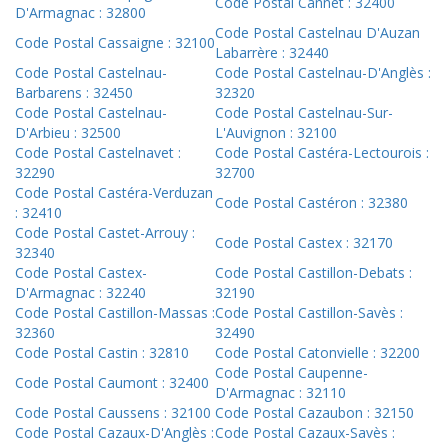
Code Postal Cannet : 32400
D'Armagnac : 32800
Code Postal Castelnau D'Auzan
Code Postal Cassaigne : 32100
Labarrère : 32440
Code Postal Castelnau-
Code Postal Castelnau-D'Anglès :
Barbarens : 32450
32320
Code Postal Castelnau-
Code Postal Castelnau-Sur-
D'Arbieu : 32500
L'Auvignon : 32100
Code Postal Castelnavet :
Code Postal Castéra-Lectourois :
32290
32700
Code Postal Castéra-Verduzan
Code Postal Castéron : 32380
: 32410
Code Postal Castet-Arrouy :
Code Postal Castex : 32170
32340
Code Postal Castex-
Code Postal Castillon-Debats :
D'Armagnac : 32240
32190
Code Postal Castillon-Massas :
Code Postal Castillon-Savès :
32360
32490
Code Postal Castin : 32810
Code Postal Catonvielle : 32200
Code Postal Caupenne-
Code Postal Caumont : 32400
D'Armagnac : 32110
Code Postal Caussens : 32100
Code Postal Cazaubon : 32150
Code Postal Cazaux-D'Anglès :
Code Postal Cazaux-Savès :