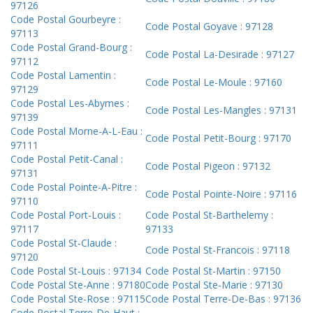
97126
Code Postal Gourbeyre :
Code Postal Goyave : 97128
97113
Code Postal Grand-Bourg :
Code Postal La-Desirade : 97127
97112
Code Postal Lamentin :
Code Postal Le-Moule : 97160
97129
Code Postal Les-Abymes :
Code Postal Les-Mangles : 97131
97139
Code Postal Morne-A-L-Eau :
Code Postal Petit-Bourg : 97170
97111
Code Postal Petit-Canal :
Code Postal Pigeon : 97132
97131
Code Postal Pointe-A-Pitre :
Code Postal Pointe-Noire : 97116
97110
Code Postal Port-Louis :
Code Postal St-Barthelemy :
97117
97133
Code Postal St-Claude :
Code Postal St-Francois : 97118
97120
Code Postal St-Louis : 97134
Code Postal St-Martin : 97150
Code Postal Ste-Anne : 97180
Code Postal Ste-Marie : 97130
Code Postal Ste-Rose : 97115
Code Postal Terre-De-Bas : 97136
Code Postal Terre-De-Haut :