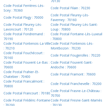
70130
Code Postal Ferrières-Lès-
Code Postal Filain : 70230
Scey : 70360
Code Postal Fleurey-Lès-
Code Postal Flagy : 70000
Faverney : 70160
Code Postal Fleurey-Lès-
Code Postal Fleurey-Lès-Saint-
Lavoncourt : 70120
Loup : 70800
Code Postal Fondremand :
Code Postal Fontaine-Lès-Luxeuil
70190
: 70800
Code Postal Fontenois-La-Ville
Code Postal Fontenois-Lès-
: 70210
Montbozon : 70230
Code Postal Fouchécourt :
Code Postal Fougerolles : 70220
70160
Code Postal Fouvent-Le-Bas :
Code Postal Fouvent-Saint-
70600
Andoche : 70600
Code Postal Frahier-Et-
Code Postal Framont : 70600
Chatebier : 70400
Code Postal Francalmont :
Code Postal Franchevelle : 70200
70800
Code Postal Frasne-Le-Château :
Code Postal Francourt : 70180
70700
Code Postal Frédéric-Fontaine
Code Postal Fresne-Saint-Mamès
: 70200
: 70130