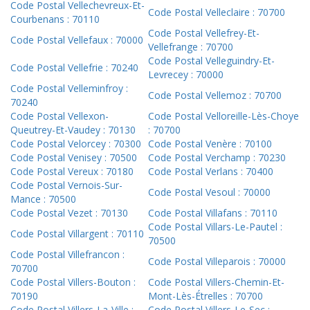
Code Postal Vellechevreux-Et-
Code Postal Velleclaire : 70700
Courbenans : 70110
Code Postal Vellefrey-Et-
Code Postal Vellefaux : 70000
Vellefrange : 70700
Code Postal Velleguindry-Et-
Code Postal Vellefrie : 70240
Levrecey : 70000
Code Postal Velleminfroy :
Code Postal Vellemoz : 70700
70240
Code Postal Vellexon-
Code Postal Velloreille-Lès-Choye
Queutrey-Et-Vaudey : 70130
: 70700
Code Postal Velorcey : 70300
Code Postal Venère : 70100
Code Postal Venisey : 70500
Code Postal Verchamp : 70230
Code Postal Vereux : 70180
Code Postal Verlans : 70400
Code Postal Vernois-Sur-
Code Postal Vesoul : 70000
Mance : 70500
Code Postal Vezet : 70130
Code Postal Villafans : 70110
Code Postal Villars-Le-Pautel :
Code Postal Villargent : 70110
70500
Code Postal Villefrancon :
Code Postal Villeparois : 70000
70700
Code Postal Villers-Bouton :
Code Postal Villers-Chemin-Et-
70190
Mont-Lès-Étrelles : 70700
Code Postal Villers-La-Ville :
Code Postal Villers-Le-Sec :