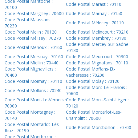
Code Postal Mantoche :
Code Postal Marast : 70110
70100
Code Postal Margilley : 70600
Code Postal Marnay : 70150
Code Postal Maussans :
Code Postal Mélecey : 70110
70230
Code Postal Melin : 70120
Code Postal Melincourt : 70210
Code Postal Mélisey : 70270
Code Postal Membrey : 70180
Code Postal Mercey-Sur-Saône :
Code Postal Menoux : 70160
70130
Code Postal Mersuay : 70160
Code Postal Meurcourt : 70300
Code Postal Miellin : 70440
Code Postal Mignafans : 70110
Code Postal Mignavillers :
Code Postal Moffans-Et-
70400
Vacheresse : 70200
Code Postal Moimay : 70110
Code Postal Molay : 70120
Code Postal Mont-Le-Franois :
Code Postal Mollans : 70240
70600
Code Postal Mont-Le-Vernois :
Code Postal Mont-Saint-Léger :
70000
70120
Code Postal Montagney :
Code Postal Montarlot-Les-
70140
Champlitt : 70600
Code Postal Montarlot-Lès-
Code Postal Montboillon : 70700
Rioz : 70190
Code Postal Montbozon :