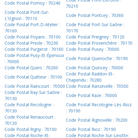
Code Postal Pomoy : 70240
70210
Code Postal Pont-Sur-
Code Postal Pontcey : 70360
L'Ognon : 70110
Code Postal Port-D-Atelier :
Code Postal Port-Sur-Saône :
70160
70170
Code Postal Poyans : 70100
Code Postal Preigney : 70120
Code Postal Presle : 70230
Code Postal Provenchère : 70170
Code Postal Purgerot : 70160
Code Postal Pusey : 70000
Code Postal Pusy-Et-Épenoux
Code Postal Quenoche : 70190
: 70000
Code Postal Quers : 70200
Code Postal Quincey : 70000
Code Postal Raddon-Et-
Code Postal Quitteur : 70100
Chapendu : 70280
Code Postal Raincourt : 70500
Code Postal Ranzevelle : 70500
Code Postal Ray-Sur-Saône :
Code Postal Raze : 70000
70130
Code Postal Recologne :
Code Postal Recologne-Lès-Rioz
70130
: 70190
Code Postal Renaucourt :
Code Postal Rignovelle : 70200
70120
Code Postal Rigny : 70100
Code Postal Rioz : 70190
Code Postal Roche-Et-
Code Postal Roche-Sur-Linotte-