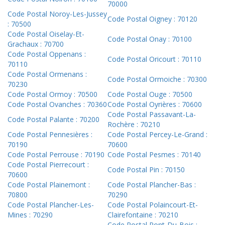
70000
Code Postal Noroy-Les-Jussey
Code Postal Oigney : 70120
: 70500
Code Postal Oiselay-Et-
Code Postal Onay : 70100
Grachaux : 70700
Code Postal Oppenans :
Code Postal Oricourt : 70110
70110
Code Postal Ormenans :
Code Postal Ormoiche : 70300
70230
Code Postal Ormoy : 70500
Code Postal Ouge : 70500
Code Postal Ovanches : 70360
Code Postal Oyrières : 70600
Code Postal Passavant-La-
Code Postal Palante : 70200
Rochère : 70210
Code Postal Pennesières :
Code Postal Percey-Le-Grand :
70190
70600
Code Postal Perrouse : 70190
Code Postal Pesmes : 70140
Code Postal Pierrecourt :
Code Postal Pin : 70150
70600
Code Postal Plainemont :
Code Postal Plancher-Bas :
70800
70290
Code Postal Plancher-Les-
Code Postal Polaincourt-Et-
Mines : 70290
Clairefontaine : 70210
Code Postal Pont-Du-Bois :