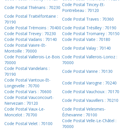
Code Postal Tincey-Et-
Code Postal Thiénans : 70230
Pontrebeau : 70120
Code Postal Traitiéfontaine :
Code Postal Traves : 70360
70190
Code Postal Trémoins : 70400
Code Postal Trésilley : 70190
Code Postal Trevey : 70230
Code Postal Tromarey : 70150
Code Postal Vadans : 70140
Code Postal Vaite : 70180
Code Postal Vaivre-Et-
Code Postal Valay : 70140
Montoille : 70000
Code Postal Vallerois-Le-Bois :
Code Postal Vallerois-Lorioz :
70000
70000
Code Postal Vandelans :
Code Postal Vanne : 70130
70190
Code Postal Vantoux-Et-
Code Postal Varogne : 70240
Longevelle : 70700
Code Postal Vars : 70600
Code Postal Vauchoux : 70170
Code Postal Vauconcourt-
Code Postal Vauvillers : 70210
Nervezain : 70120
Code Postal Vaux-Le-
Code Postal Velesmes-
Moncelot : 70700
Échevanne : 70100
Code Postal Velle-Le-Châtel :
Code Postal Velet : 70100
70000