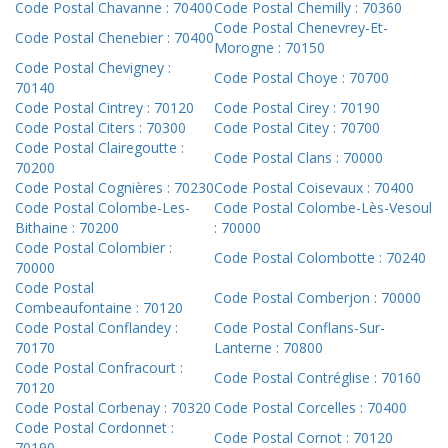
Code Postal Chavanne : 70400
Code Postal Chemilly : 70360
Code Postal Chenevrey-Et-
Code Postal Chenebier : 70400
Morogne : 70150
Code Postal Chevigney :
Code Postal Choye : 70700
70140
Code Postal Cintrey : 70120
Code Postal Cirey : 70190
Code Postal Citers : 70300
Code Postal Citey : 70700
Code Postal Clairegoutte :
Code Postal Clans : 70000
70200
Code Postal Cognières : 70230
Code Postal Coisevaux : 70400
Code Postal Colombe-Les-
Code Postal Colombe-Lès-Vesoul
Bithaine : 70200
: 70000
Code Postal Colombier :
Code Postal Colombotte : 70240
70000
Code Postal
Code Postal Comberjon : 70000
Combeaufontaine : 70120
Code Postal Conflandey :
Code Postal Conflans-Sur-
70170
Lanterne : 70800
Code Postal Confracourt :
Code Postal Contréglise : 70160
70120
Code Postal Corbenay : 70320
Code Postal Corcelles : 70400
Code Postal Cordonnet :
Code Postal Cornot : 70120
70190