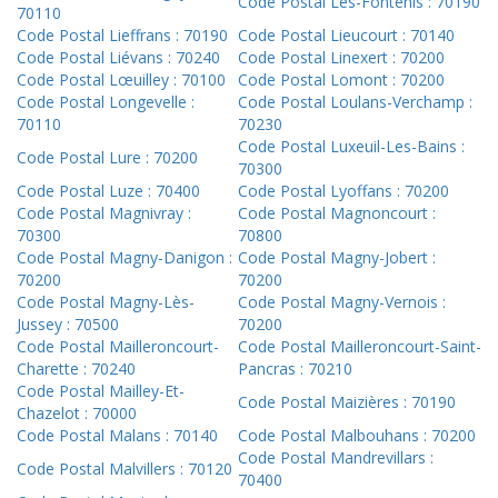
Code Postal Les-Fontenis : 70190
70110
Code Postal Lieffrans : 70190
Code Postal Lieucourt : 70140
Code Postal Liévans : 70240
Code Postal Linexert : 70200
Code Postal Lœuilley : 70100
Code Postal Lomont : 70200
Code Postal Longevelle :
Code Postal Loulans-Verchamp :
70110
70230
Code Postal Luxeuil-Les-Bains :
Code Postal Lure : 70200
70300
Code Postal Luze : 70400
Code Postal Lyoffans : 70200
Code Postal Magnivray :
Code Postal Magnoncourt :
70300
70800
Code Postal Magny-Danigon :
Code Postal Magny-Jobert :
70200
70200
Code Postal Magny-Lès-
Code Postal Magny-Vernois :
Jussey : 70500
70200
Code Postal Mailleroncourt-
Code Postal Mailleroncourt-Saint-
Charette : 70240
Pancras : 70210
Code Postal Mailley-Et-
Code Postal Maizières : 70190
Chazelot : 70000
Code Postal Malans : 70140
Code Postal Malbouhans : 70200
Code Postal Mandrevillars :
Code Postal Malvillers : 70120
70400