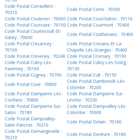
Code Postal Corravillers :
Code Postal Corre : 70500
70310
Code Postal Coulevon : 70000
Code Postal Courchaton : 70110
Code Postal Courcuire : 70150
Code Postal Courmont : 70400
Code Postal Courtesoult-Et-
Code Postal Couthenans : 70400
Gatey : 70600
Code Postal Cresancey :
Code Postal Crevans-Et-La-
70100
Chapelle-Lès-Granges : 70400
Code Postal Creveney : 70240
Code Postal Cromary : 70190
Code Postal Cubry-Lès-
Code Postal Cubry-Les-Soing :
Faverney : 70160
70130
Code Postal Cugney : 70700
Code Postal Cult : 70150
Code Postal Dambenoît-Lès-
Code Postal Cuve : 70800
Colombe : 70200
Code Postal Dampierre-Lès-
Code Postal Dampierre-Sur-
Conflans : 70800
Linotte : 70230
Code Postal Dampierre-Sur-
Code Postal Dampvalley-Lès-
Salon : 70180
Colombe : 70000
Code Postal Dampvalley-
Code Postal Delain : 70180
Saint-Pancras : 70210
Code Postal Demangevelle :
Code Postal Denèvre : 70180
70210