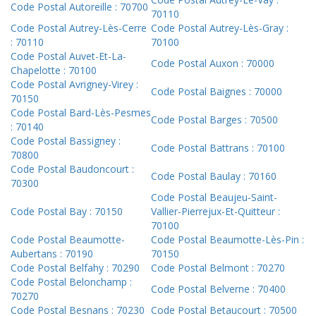
Code Postal Autoreille : 70700
70110
Code Postal Autrey-Lès-Cerre
Code Postal Autrey-Lès-Gray :
: 70110
70100
Code Postal Auvet-Et-La-
Code Postal Auxon : 70000
Chapelotte : 70100
Code Postal Avrigney-Virey :
Code Postal Baignes : 70000
70150
Code Postal Bard-Lès-Pesmes
Code Postal Barges : 70500
: 70140
Code Postal Bassigney :
Code Postal Battrans : 70100
70800
Code Postal Baudoncourt :
Code Postal Baulay : 70160
70300
Code Postal Beaujeu-Saint-
Code Postal Bay : 70150
Vallier-Pierrejux-Et-Quitteur :
70100
Code Postal Beaumotte-
Code Postal Beaumotte-Lès-Pin :
Aubertans : 70190
70150
Code Postal Belfahy : 70290
Code Postal Belmont : 70270
Code Postal Belonchamp :
Code Postal Belverne : 70400
70270
Code Postal Besnans : 70230
Code Postal Betaucourt : 70500