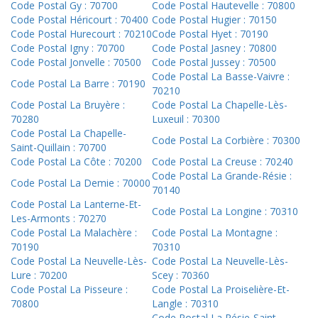
Code Postal Gy : 70700
Code Postal Hautevelle : 70800
Code Postal Héricourt : 70400
Code Postal Hugier : 70150
Code Postal Hurecourt : 70210
Code Postal Hyet : 70190
Code Postal Igny : 70700
Code Postal Jasney : 70800
Code Postal Jonvelle : 70500
Code Postal Jussey : 70500
Code Postal La Basse-Vaivre :
Code Postal La Barre : 70190
70210
Code Postal La Bruyère :
Code Postal La Chapelle-Lès-
70280
Luxeuil : 70300
Code Postal La Chapelle-
Code Postal La Corbière : 70300
Saint-Quillain : 70700
Code Postal La Côte : 70200
Code Postal La Creuse : 70240
Code Postal La Grande-Résie :
Code Postal La Demie : 70000
70140
Code Postal La Lanterne-Et-
Code Postal La Longine : 70310
Les-Armonts : 70270
Code Postal La Malachère :
Code Postal La Montagne :
70190
70310
Code Postal La Neuvelle-Lès-
Code Postal La Neuvelle-Lès-
Lure : 70200
Scey : 70360
Code Postal La Pisseure :
Code Postal La Proiselière-Et-
70800
Langle : 70310
Code Postal La Résie-Saint-