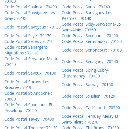
70700
Code Postal Saulnot : 70400
Code Postal Saulx : 70240
Code Postal Sauvigney-Lès-
Code Postal Sauvigney-Lès-
Gray : 70100
Pesmes : 70140
Code Postal Scey-Sur-Saône-Et-
Code Postal Savoyeux : 70130
Saint-Albin : 70360
Code Postal Scye : 70170
Code Postal Secenans : 70400
Code Postal Selles : 70210
Code Postal Semmadon : 70120
Code Postal Senargent-
Code Postal Senoncourt : 70160
Mignafans : 70110
Code Postal Servance-Miellin :
Code Postal Servigney : 70240
70440
Code Postal Soing-Cubry-
Code Postal Seveux : 70130
Charentenay : 70130
Code Postal Sorans-Lès-
Code Postal Sornay : 70150
Breurey : 70190
Code Postal St-Andoche :
Code Postal St-Julien : 70120
70600
Code Postal Suaucourt-Et-
Code Postal Tartécourt : 70500
Pisseloup : 70120
Code Postal Ternuay-Melay-Et-
Code Postal Tavey : 70400
Saint-Hilaire : 70270
Code Postal Theuley : 70120
Code Postal Thieffrans : 70230