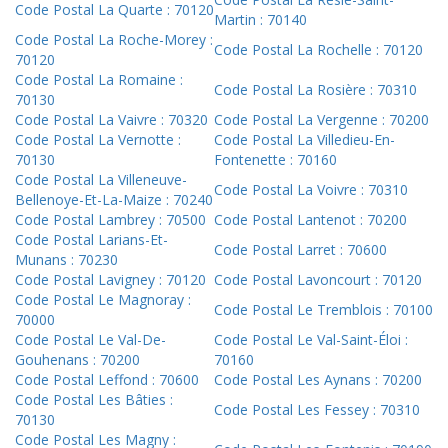
Code Postal La Quarte : 70120
Martin : 70140
Code Postal La Roche-Morey :
Code Postal La Rochelle : 70120
70120
Code Postal La Romaine :
Code Postal La Rosière : 70310
70130
Code Postal La Vaivre : 70320
Code Postal La Vergenne : 70200
Code Postal La Vernotte :
Code Postal La Villedieu-En-
70130
Fontenette : 70160
Code Postal La Villeneuve-
Code Postal La Voivre : 70310
Bellenoye-Et-La-Maize : 70240
Code Postal Lambrey : 70500
Code Postal Lantenot : 70200
Code Postal Larians-Et-
Code Postal Larret : 70600
Munans : 70230
Code Postal Lavigney : 70120
Code Postal Lavoncourt : 70120
Code Postal Le Magnoray :
Code Postal Le Tremblois : 70100
70000
Code Postal Le Val-De-
Code Postal Le Val-Saint-Éloi :
Gouhenans : 70200
70160
Code Postal Leffond : 70600
Code Postal Les Aynans : 70200
Code Postal Les Bâties :
Code Postal Les Fessey : 70310
70130
Code Postal Les Magny :