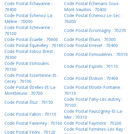
Code Postal Échavanne :
Code Postal Échenans-Sous-
70400
Mont-Vaudois : 70400
Code Postal Échenoz-La-
Code Postal Échenoz-Le-Sec :
Méline : 70000
70000
Code Postal Echevanne :
Code Postal Écromagny : 70270
70100
Code Postal Écuelle : 70600
Code Postal Éhuns : 70300
Code Postal Équevilley : 70160
Code Postal Errevet : 70400
Code Postal Esboz-Brest :
Code Postal Esmoulières : 70310
70300
Code Postal Esmoulins :
Code Postal Esprels : 70110
70100
Code Postal Essertenne-Et-
Code Postal Étobon : 70400
Cecey : 70100
Code Postal Étrelles-Et-La-
Code Postal Etroite-Fontaine :
Montbleuse : 70700
70110
Code Postal Fahy-Lès-Autrey :
Code Postal Étuz : 70150
70100
Code Postal Faucogney-Et-La-
Code Postal Fallon : 70110
Mer : 70310
Code Postal Faverney : 70160
Code Postal Faymont : 70200
Code Postal Ferrières-Lès-Ray :
Code Postal Fédry : 70120