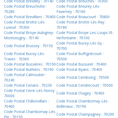
Code Postal Bresilley : 70140
Code Postal Breuches : 70300
Code Postal Breuchotte :
Code Postal Breurey-Lès-
70280
Faverney : 70160
Code Postal Brevilliers : 70400
Code Postal Briaucourt : 70800
Code Postal Brotte-Lès-
Code Postal Brotte-Lès-Ray :
Luxeuil : 70300
70180
Code Postal Broye-Aubigney-
Code Postal Broye-Les-Loups-Et-
Montseugny : 70140
Verfontaine : 70100
Code Postal Bucey-Lès-Gy :
Code Postal Brussey : 70150
70700
Code Postal Bucey-Lès-
Code Postal Buffignécourt :
Traves : 70360
70500
Code Postal Bussières : 70190
Code Postal Bussurel : 70400
Code Postal Buthiers : 70190
Code Postal Byans : 70400
Code Postal Calmoutier :
Code Postal Cemboing : 70500
70240
Code Postal Cenans : 70230
Code Postal Cendrecourt : 70500
Code Postal Cerre-Lès-Noroy :
Code Postal Chagey : 70400
70000
Code Postal Châlonvillars :
Code Postal Chambornay-Lès-
70400
Bellevaux : 70190
Code Postal Chambornay-Lès-
Code Postal Champagney : 70290
Pin : 70150