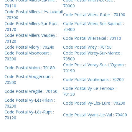
70110
70000
Code Postal Villers-Lès-Luxeuil
Code Postal Villers-Pater : 70190
: 70300
Code Postal Villers-Sur-Port :
Code Postal Villers-Sur-Saulnot :
70170
70400
Code Postal Villers-Vaudey :
Code Postal Villersexel : 70110
70120
Code Postal Vilory : 70240
Code Postal Virey : 70150
Code Postal Visoncourt :
Code Postal Vitrey-Sur-Mance :
70300
70500
Code Postal Voray-Sur-L'Ognon :
Code Postal Volon : 70180
70190
Code Postal Vougécourt :
Code Postal Vouhenans : 70200
70500
Code Postal Vy-Le-Ferroux :
Code Postal Vregille : 70150
70130
Code Postal Vy-Lès-Filain :
Code Postal Vy-Lès-Lure : 70200
70230
Code Postal Vy-Lès-Rupt :
Code Postal Vyans-Le-Val : 70400
70120