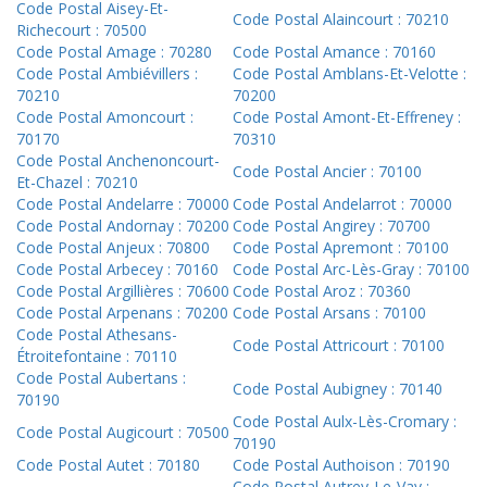
Code Postal Aisey-Et-
Code Postal Alaincourt : 70210
Richecourt : 70500
Code Postal Amage : 70280
Code Postal Amance : 70160
Code Postal Ambiévillers :
Code Postal Amblans-Et-Velotte :
70210
70200
Code Postal Amoncourt :
Code Postal Amont-Et-Effreney :
70170
70310
Code Postal Anchenoncourt-
Code Postal Ancier : 70100
Et-Chazel : 70210
Code Postal Andelarre : 70000
Code Postal Andelarrot : 70000
Code Postal Andornay : 70200
Code Postal Angirey : 70700
Code Postal Anjeux : 70800
Code Postal Apremont : 70100
Code Postal Arbecey : 70160
Code Postal Arc-Lès-Gray : 70100
Code Postal Argillières : 70600
Code Postal Aroz : 70360
Code Postal Arpenans : 70200
Code Postal Arsans : 70100
Code Postal Athesans-
Code Postal Attricourt : 70100
Étroitefontaine : 70110
Code Postal Aubertans :
Code Postal Aubigney : 70140
70190
Code Postal Aulx-Lès-Cromary :
Code Postal Augicourt : 70500
70190
Code Postal Autet : 70180
Code Postal Authoison : 70190
Code Postal Autrey-Le-Vay :