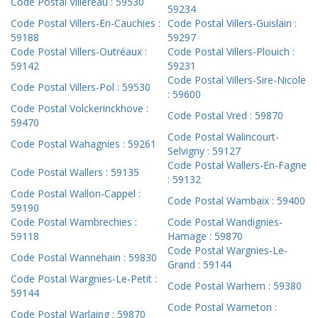
Code Postal Villereau : 59530
59234
Code Postal Villers-En-Cauchies :
Code Postal Villers-Guislain :
59188
59297
Code Postal Villers-Outréaux :
Code Postal Villers-Plouich :
59142
59231
Code Postal Villers-Sire-Nicole
Code Postal Villers-Pol : 59530
: 59600
Code Postal Volckerinckhove :
Code Postal Vred : 59870
59470
Code Postal Walincourt-
Code Postal Wahagnies : 59261
Selvigny : 59127
Code Postal Wallers-En-Fagne
Code Postal Wallers : 59135
: 59132
Code Postal Wallon-Cappel :
Code Postal Wambaix : 59400
59190
Code Postal Wambrechies :
Code Postal Wandignies-
59118
Hamage : 59870
Code Postal Wargnies-Le-
Code Postal Wannehain : 59830
Grand : 59144
Code Postal Wargnies-Le-Petit :
Code Postal Warhem : 59380
59144
Code Postal Warneton :
Code Postal Warlaing : 59870