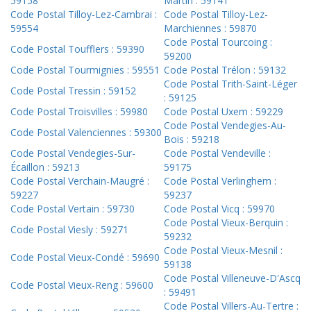
59158
Martin : 59141
Code Postal Tilloy-Lez-Cambrai :
Code Postal Tilloy-Lez-
59554
Marchiennes : 59870
Code Postal Tourcoing :
Code Postal Toufflers : 59390
59200
Code Postal Tourmignies : 59551
Code Postal Trélon : 59132
Code Postal Trith-Saint-Léger
Code Postal Tressin : 59152
: 59125
Code Postal Troisvilles : 59980
Code Postal Uxem : 59229
Code Postal Vendegies-Au-
Code Postal Valenciennes : 59300
Bois : 59218
Code Postal Vendegies-Sur-
Code Postal Vendeville :
Écaillon : 59213
59175
Code Postal Verchain-Maugré :
Code Postal Verlinghem :
59227
59237
Code Postal Vertain : 59730
Code Postal Vicq : 59970
Code Postal Vieux-Berquin :
Code Postal Viesly : 59271
59232
Code Postal Vieux-Mesnil :
Code Postal Vieux-Condé : 59690
59138
Code Postal Villeneuve-D'Ascq
Code Postal Vieux-Reng : 59600
: 59491
Code Postal Villers-Au-Tertre :