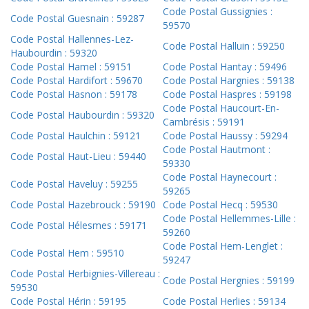
Code Postal Gussignies :
Code Postal Guesnain : 59287
59570
Code Postal Hallennes-Lez-
Code Postal Halluin : 59250
Haubourdin : 59320
Code Postal Hamel : 59151
Code Postal Hantay : 59496
Code Postal Hardifort : 59670
Code Postal Hargnies : 59138
Code Postal Hasnon : 59178
Code Postal Haspres : 59198
Code Postal Haucourt-En-
Code Postal Haubourdin : 59320
Cambrésis : 59191
Code Postal Haulchin : 59121
Code Postal Haussy : 59294
Code Postal Hautmont :
Code Postal Haut-Lieu : 59440
59330
Code Postal Haynecourt :
Code Postal Haveluy : 59255
59265
Code Postal Hazebrouck : 59190
Code Postal Hecq : 59530
Code Postal Hellemmes-Lille :
Code Postal Hélesmes : 59171
59260
Code Postal Hem-Lenglet :
Code Postal Hem : 59510
59247
Code Postal Herbignies-Villereau :
Code Postal Hergnies : 59199
59530
Code Postal Hérin : 59195
Code Postal Herlies : 59134