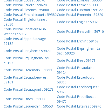
Code Postal Eccles : 59740
Code Postal Éclaibes : 59330
Code Postal Écuélin : 59620
Code Postal Eecke : 59114
Code Postal Élesmes : 59600
Code Postal Élincourt : 59127
Code Postal Émerchicourt : 59580
Code Postal Emmerin : 59320
Code Postal Englefontaine :
Code Postal Englos : 59320
59530
Code Postal Ennetières-En-
Code Postal Ennevelin : 59710
Weppes : 59320
Code Postal Eppe-Sauvage :
Code Postal Erchin : 59169
59132
Code Postal Erquinghem-Le-
Code Postal Eringhem : 59470
Sec : 59320
Code Postal Erquinghem-Lys :
Code Postal Erre : 59171
59193
Code Postal Escaudain :
Code Postal Escarmain : 59213
59124
Code Postal Escaudœuvres :
Code Postal Escaufourt :
59161
59360
Code Postal Escobecques :
Code Postal Escautpont : 59278
59320
Code Postal Esquelbecq :
Code Postal Esnes : 59127
59470
Code Postal Esquerchin : 59553
Code Postal Estaires : 59940