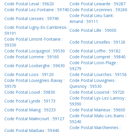
Code Postal Leval : 59620
Code Postal Lewarde : 59287
Code Postal Lez-Fontaine : 59740
Code Postal Lezennes : 59260
Code Postal Lieu-Saint-
Code Postal Liessies : 59740
Amand : 59111
Code Postal Ligny-En-Cambrésis :
Code Postal Lille : 59000
59191
Code Postal Limont-Fontaine :
Code Postal Linselles : 59126
59330
Code Postal Locquignol : 59530
Code Postal Loffre : 59182
Code Postal Lomme : 59160
Code Postal Lompret : 59840
Code Postal Loon-Plage :
Code Postal Looberghe : 59630
59279
Code Postal Loos : 59120
Code Postal Lourches : 59156
Code Postal Louvignies-Bavay :
Code Postal Louvignies-
59570
Quesnoy : 59530
Code Postal Louvil : 59830
Code Postal Louvroil : 59720
Code Postal Lys-Lez-Lannoy :
Code Postal Lynde : 59173
59390
Code Postal Maing : 59233
Code Postal Mairieux : 59600
Code Postal Malo-Les-Bains :
Code Postal Malincourt : 59127
59240
Code Postal Marchiennes :
Code Postal Marbaix : 59440