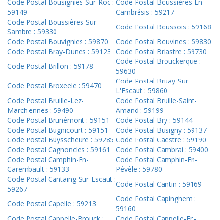
Code Postal Bousignies-Sur-Roc :
Code Postal Boussières-En-
59149
Cambrésis : 59217
Code Postal Boussières-Sur-
Code Postal Boussois : 59168
Sambre : 59330
Code Postal Bouvignies : 59870
Code Postal Bouvines : 59830
Code Postal Bray-Dunes : 59123
Code Postal Briastre : 59730
Code Postal Brouckerque :
Code Postal Brillon : 59178
59630
Code Postal Bruay-Sur-
Code Postal Broxeele : 59470
L'Escaut : 59860
Code Postal Bruille-Lez-
Code Postal Bruille-Saint-
Marchiennes : 59490
Amand : 59199
Code Postal Brunémont : 59151
Code Postal Bry : 59144
Code Postal Bugnicourt : 59151
Code Postal Busigny : 59137
Code Postal Buysscheure : 59285
Code Postal Caëstre : 59190
Code Postal Cagnoncles : 59161
Code Postal Cambrai : 59400
Code Postal Camphin-En-
Code Postal Camphin-En-
Carembault : 59133
Pévèle : 59780
Code Postal Cantaing-Sur-Escaut :
Code Postal Cantin : 59169
59267
Code Postal Capinghem :
Code Postal Capelle : 59213
59160
Code Postal Cappelle-Brouck :
Code Postal Cappelle-En-