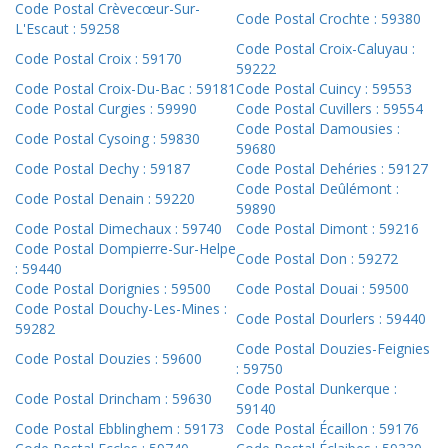
Code Postal Crèvecœur-Sur-
Code Postal Crochte : 59380
L'Escaut : 59258
Code Postal Croix-Caluyau :
Code Postal Croix : 59170
59222
Code Postal Croix-Du-Bac : 59181
Code Postal Cuincy : 59553
Code Postal Curgies : 59990
Code Postal Cuvillers : 59554
Code Postal Damousies :
Code Postal Cysoing : 59830
59680
Code Postal Dechy : 59187
Code Postal Dehéries : 59127
Code Postal Deûlémont :
Code Postal Denain : 59220
59890
Code Postal Dimechaux : 59740
Code Postal Dimont : 59216
Code Postal Dompierre-Sur-Helpe
Code Postal Don : 59272
: 59440
Code Postal Dorignies : 59500
Code Postal Douai : 59500
Code Postal Douchy-Les-Mines :
Code Postal Dourlers : 59440
59282
Code Postal Douzies-Feignies
Code Postal Douzies : 59600
: 59750
Code Postal Dunkerque :
Code Postal Drincham : 59630
59140
Code Postal Ebblinghem : 59173
Code Postal Écaillon : 59176