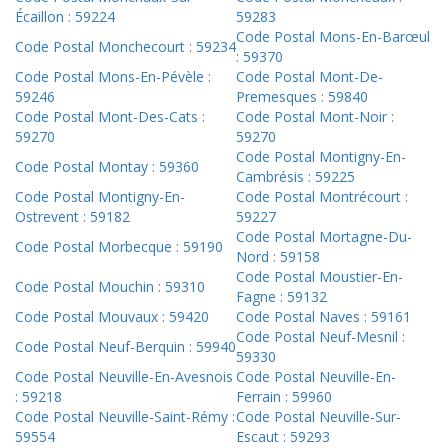
Écaillon : 59224
59283
Code Postal Mons-En-Barœul
Code Postal Monchecourt : 59234
: 59370
Code Postal Mons-En-Pévèle :
Code Postal Mont-De-
59246
Premesques : 59840
Code Postal Mont-Des-Cats :
Code Postal Mont-Noir :
59270
59270
Code Postal Montigny-En-
Code Postal Montay : 59360
Cambrésis : 59225
Code Postal Montigny-En-
Code Postal Montrécourt :
Ostrevent : 59182
59227
Code Postal Mortagne-Du-
Code Postal Morbecque : 59190
Nord : 59158
Code Postal Moustier-En-
Code Postal Mouchin : 59310
Fagne : 59132
Code Postal Mouvaux : 59420
Code Postal Naves : 59161
Code Postal Neuf-Mesnil :
Code Postal Neuf-Berquin : 59940
59330
Code Postal Neuville-En-Avesnois
Code Postal Neuville-En-
: 59218
Ferrain : 59960
Code Postal Neuville-Saint-Rémy :
Code Postal Neuville-Sur-
59554
Escaut : 59293