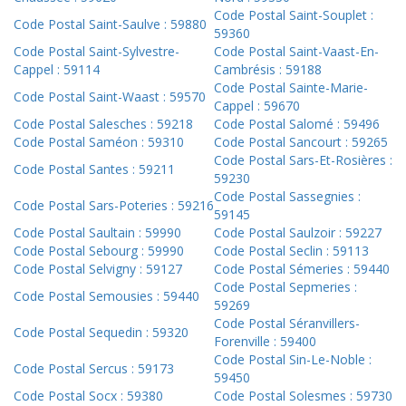
Code Postal Saint-Souplet :
Code Postal Saint-Saulve : 59880
59360
Code Postal Saint-Sylvestre-
Code Postal Saint-Vaast-En-
Cappel : 59114
Cambrésis : 59188
Code Postal Sainte-Marie-
Code Postal Saint-Waast : 59570
Cappel : 59670
Code Postal Salesches : 59218
Code Postal Salomé : 59496
Code Postal Saméon : 59310
Code Postal Sancourt : 59265
Code Postal Sars-Et-Rosières :
Code Postal Santes : 59211
59230
Code Postal Sassegnies :
Code Postal Sars-Poteries : 59216
59145
Code Postal Saultain : 59990
Code Postal Saulzoir : 59227
Code Postal Sebourg : 59990
Code Postal Seclin : 59113
Code Postal Selvigny : 59127
Code Postal Sémeries : 59440
Code Postal Sepmeries :
Code Postal Semousies : 59440
59269
Code Postal Séranvillers-
Code Postal Sequedin : 59320
Forenville : 59400
Code Postal Sin-Le-Noble :
Code Postal Sercus : 59173
59450
Code Postal Socx : 59380
Code Postal Solesmes : 59730