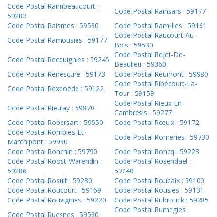
Code Postal Raimbeaucourt :
Code Postal Rainsars : 59177
59283
Code Postal Raismes : 59590
Code Postal Ramillies : 59161
Code Postal Raucourt-Au-
Code Postal Ramousies : 59177
Bois : 59530
Code Postal Rejet-De-
Code Postal Recquignies : 59245
Beaulieu : 59360
Code Postal Renescure : 59173
Code Postal Reumont : 59980
Code Postal Ribécourt-La-
Code Postal Rexpoëde : 59122
Tour : 59159
Code Postal Rieux-En-
Code Postal Rieulay : 59870
Cambrésis : 59277
Code Postal Robersart : 59550
Code Postal Rœulx : 59172
Code Postal Rombies-Et-
Code Postal Romeries : 59730
Marchipont : 59990
Code Postal Ronchin : 59790
Code Postal Roncq : 59223
Code Postal Roost-Warendin :
Code Postal Rosendael :
59286
59240
Code Postal Rosult : 59230
Code Postal Roubaix : 59100
Code Postal Roucourt : 59169
Code Postal Rousies : 59131
Code Postal Rouvignies : 59220
Code Postal Rubrouck : 59285
Code Postal Rumegies :
Code Postal Ruesnes : 59530