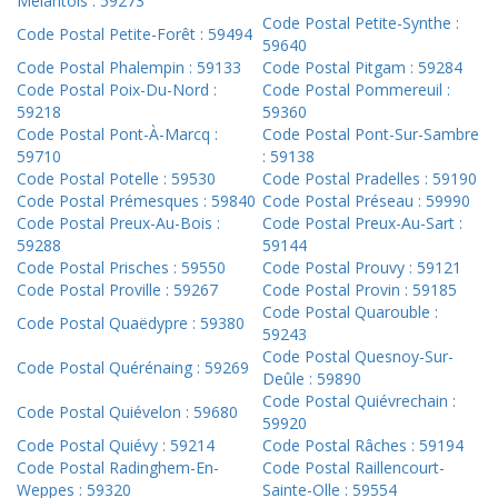
Mélantois : 59273
Code Postal Petite-Synthe :
Code Postal Petite-Forêt : 59494
59640
Code Postal Phalempin : 59133
Code Postal Pitgam : 59284
Code Postal Poix-Du-Nord :
Code Postal Pommereuil :
59218
59360
Code Postal Pont-À-Marcq :
Code Postal Pont-Sur-Sambre
59710
: 59138
Code Postal Potelle : 59530
Code Postal Pradelles : 59190
Code Postal Prémesques : 59840
Code Postal Préseau : 59990
Code Postal Preux-Au-Bois :
Code Postal Preux-Au-Sart :
59288
59144
Code Postal Prisches : 59550
Code Postal Prouvy : 59121
Code Postal Proville : 59267
Code Postal Provin : 59185
Code Postal Quarouble :
Code Postal Quaëdypre : 59380
59243
Code Postal Quesnoy-Sur-
Code Postal Quérénaing : 59269
Deûle : 59890
Code Postal Quiévrechain :
Code Postal Quiévelon : 59680
59920
Code Postal Quiévy : 59214
Code Postal Râches : 59194
Code Postal Radinghem-En-
Code Postal Raillencourt-
Weppes : 59320
Sainte-Olle : 59554