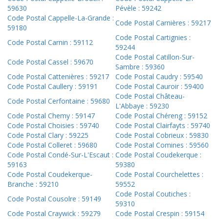
59630
Pévèle : 59242
Code Postal Cappelle-La-Grande :
Code Postal Carnières : 59217
59180
Code Postal Cartignies :
Code Postal Carnin : 59112
59244
Code Postal Catillon-Sur-
Code Postal Cassel : 59670
Sambre : 59360
Code Postal Cattenières : 59217
Code Postal Caudry : 59540
Code Postal Caullery : 59191
Code Postal Cauroir : 59400
Code Postal Château-
Code Postal Cerfontaine : 59680
L'Abbaye : 59230
Code Postal Chemy : 59147
Code Postal Chéreng : 59152
Code Postal Choisies : 59740
Code Postal Clairfayts : 59740
Code Postal Clary : 59225
Code Postal Cobrieux : 59830
Code Postal Colleret : 59680
Code Postal Comines : 59560
Code Postal Condé-Sur-L'Escaut :
Code Postal Coudekerque :
59163
59380
Code Postal Coudekerque-
Code Postal Courchelettes :
Branche : 59210
59552
Code Postal Coutiches :
Code Postal Cousolre : 59149
59310
Code Postal Craywick : 59279
Code Postal Crespin : 59154