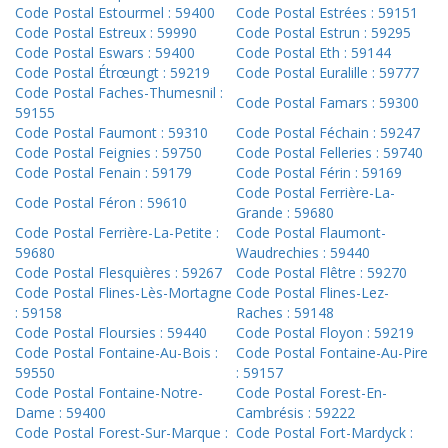
Code Postal Estourmel : 59400
Code Postal Estrées : 59151
Code Postal Estreux : 59990
Code Postal Estrun : 59295
Code Postal Eswars : 59400
Code Postal Eth : 59144
Code Postal Étrœungt : 59219
Code Postal Euralille : 59777
Code Postal Faches-Thumesnil :
Code Postal Famars : 59300
59155
Code Postal Faumont : 59310
Code Postal Féchain : 59247
Code Postal Feignies : 59750
Code Postal Felleries : 59740
Code Postal Fenain : 59179
Code Postal Férin : 59169
Code Postal Ferrière-La-
Code Postal Féron : 59610
Grande : 59680
Code Postal Ferrière-La-Petite :
Code Postal Flaumont-
59680
Waudrechies : 59440
Code Postal Flesquières : 59267
Code Postal Flêtre : 59270
Code Postal Flines-Lès-Mortagne
Code Postal Flines-Lez-
: 59158
Raches : 59148
Code Postal Floursies : 59440
Code Postal Floyon : 59219
Code Postal Fontaine-Au-Bois :
Code Postal Fontaine-Au-Pire
59550
: 59157
Code Postal Fontaine-Notre-
Code Postal Forest-En-
Dame : 59400
Cambrésis : 59222
Code Postal Forest-Sur-Marque :
Code Postal Fort-Mardyck :