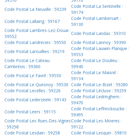
59570
59110
Code Postal La Sentinelle :
Code Postal La Neuville : 59239
59174
Code Postal Lambersart :
Code Postal Lallaing : 59167
59130
Code Postal Lambres-Lez-Douai :
Code Postal Landas : 59310
59552
Code Postal Landrecies : 59550
Code Postal Lannoy : 59390
Code Postal Lauwin-Planque :
Code Postal Larouillies : 59219
59553
Code Postal Le Cateau-
Code Postal Le Doulieu :
Cambrésis : 59360
59940
Code Postal Le Maisnil :
Code Postal Le Favril : 59550
59134
Code Postal Le Quesnoy : 59530
Code Postal Le-Bizet : 59280
Code Postal Lecelles : 59226
Code Postal Lécluse : 59259
Code Postal Ledringhem :
Code Postal Lederzeele : 59143
59470
Code Postal Leffrinckoucke :
Code Postal Leers : 59115
59495
Code Postal Les Rues-Des-Vignes
Code Postal Les-Moeres :
: 59258
59122
Code Postal Lesdain : 59258
Code Postal Lesquin : 59810