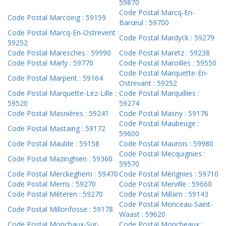
59870
Code Postal Marcq-En-
Code Postal Marcoing : 59159
Barœul : 59700
Code Postal Marcq-En-Ostrevent :
Code Postal Mardyck : 59279
59252
Code Postal Maresches : 59990
Code Postal Maretz : 59238
Code Postal Marly : 59770
Code Postal Maroilles : 59550
Code Postal Marquette-En-
Code Postal Marpent : 59164
Ostrevant : 59252
Code Postal Marquette-Lez-Lille :
Code Postal Marquillies :
59520
59274
Code Postal Masnières : 59241
Code Postal Masny : 59176
Code Postal Maubeuge :
Code Postal Mastaing : 59172
59600
Code Postal Maulde : 59158
Code Postal Maurois : 59980
Code Postal Mecquignies :
Code Postal Mazinghien : 59360
59570
Code Postal Merckeghem : 59470
Code Postal Mérignies : 59710
Code Postal Merris : 59270
Code Postal Merville : 59660
Code Postal Méteren : 59270
Code Postal Millam : 59143
Code Postal Monceau-Saint-
Code Postal Millonfosse : 59178
Waast : 59620
Code Postal Monchaux-Sur-
Code Postal Moncheaux :