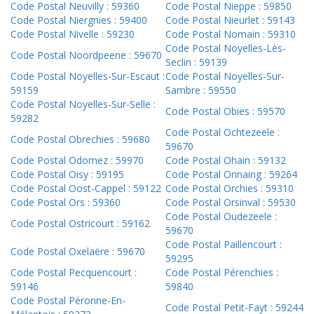
Code Postal Neuvilly : 59360
Code Postal Nieppe : 59850
Code Postal Niergnies : 59400
Code Postal Nieurlet : 59143
Code Postal Nivelle : 59230
Code Postal Nomain : 59310
Code Postal Noyelles-Lès-
Code Postal Noordpeene : 59670
Seclin : 59139
Code Postal Noyelles-Sur-Escaut :
Code Postal Noyelles-Sur-
59159
Sambre : 59550
Code Postal Noyelles-Sur-Selle :
Code Postal Obies : 59570
59282
Code Postal Ochtezeele :
Code Postal Obrechies : 59680
59670
Code Postal Odomez : 59970
Code Postal Ohain : 59132
Code Postal Oisy : 59195
Code Postal Onnaing : 59264
Code Postal Oost-Cappel : 59122
Code Postal Orchies : 59310
Code Postal Ors : 59360
Code Postal Orsinval : 59530
Code Postal Oudezeele :
Code Postal Ostricourt : 59162
59670
Code Postal Paillencourt :
Code Postal Oxelaëre : 59670
59295
Code Postal Pecquencourt :
Code Postal Pérenchies :
59146
59840
Code Postal Péronne-En-
Code Postal Petit-Fayt : 59244