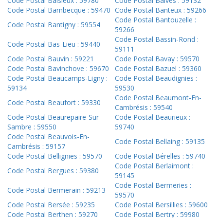
Code Postal Baisieux : 59780
Code Postal Baives : 59132
Code Postal Bambecque : 59470
Code Postal Banteux : 59266
Code Postal Bantouzelle :
Code Postal Bantigny : 59554
59266
Code Postal Bassin-Rond :
Code Postal Bas-Lieu : 59440
59111
Code Postal Bauvin : 59221
Code Postal Bavay : 59570
Code Postal Bavinchove : 59670
Code Postal Bazuel : 59360
Code Postal Beaucamps-Ligny :
Code Postal Beaudignies :
59134
59530
Code Postal Beaumont-En-
Code Postal Beaufort : 59330
Cambrésis : 59540
Code Postal Beaurepaire-Sur-
Code Postal Beaurieux :
Sambre : 59550
59740
Code Postal Beauvois-En-
Code Postal Bellaing : 59135
Cambrésis : 59157
Code Postal Bellignies : 59570
Code Postal Bérelles : 59740
Code Postal Berlaimont :
Code Postal Bergues : 59380
59145
Code Postal Bermeries :
Code Postal Bermerain : 59213
59570
Code Postal Bersée : 59235
Code Postal Bersillies : 59600
Code Postal Berthen : 59270
Code Postal Bertry : 59980