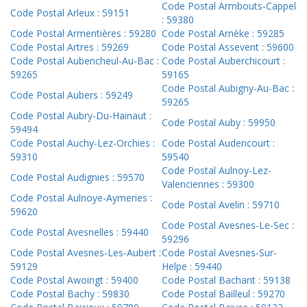
Code Postal Armbouts-Cappel
Code Postal Arleux : 59151
: 59380
Code Postal Armentières : 59280
Code Postal Arnèke : 59285
Code Postal Artres : 59269
Code Postal Assevent : 59600
Code Postal Aubencheul-Au-Bac :
Code Postal Auberchicourt :
59265
59165
Code Postal Aubigny-Au-Bac :
Code Postal Aubers : 59249
59265
Code Postal Aubry-Du-Hainaut :
Code Postal Auby : 59950
59494
Code Postal Auchy-Lez-Orchies :
Code Postal Audencourt :
59310
59540
Code Postal Aulnoy-Lez-
Code Postal Audignies : 59570
Valenciennes : 59300
Code Postal Aulnoye-Aymeries :
Code Postal Avelin : 59710
59620
Code Postal Avesnes-Le-Sec :
Code Postal Avesnelles : 59440
59296
Code Postal Avesnes-Les-Aubert :
Code Postal Avesnes-Sur-
59129
Helpe : 59440
Code Postal Awoingt : 59400
Code Postal Bachant : 59138
Code Postal Bachy : 59830
Code Postal Bailleul : 59270