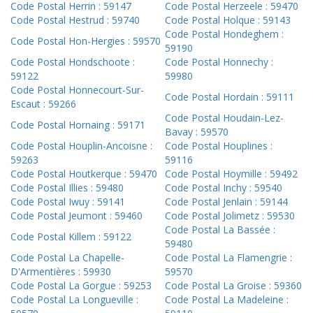
Code Postal Herrin : 59147
Code Postal Herzeele : 59470
Code Postal Hestrud : 59740
Code Postal Holque : 59143
Code Postal Hondeghem :
Code Postal Hon-Hergies : 59570
59190
Code Postal Hondschoote :
Code Postal Honnechy :
59122
59980
Code Postal Honnecourt-Sur-
Code Postal Hordain : 59111
Escaut : 59266
Code Postal Houdain-Lez-
Code Postal Hornaing : 59171
Bavay : 59570
Code Postal Houplin-Ancoisne :
Code Postal Houplines :
59263
59116
Code Postal Houtkerque : 59470
Code Postal Hoymille : 59492
Code Postal Illies : 59480
Code Postal Inchy : 59540
Code Postal Iwuy : 59141
Code Postal Jenlain : 59144
Code Postal Jeumont : 59460
Code Postal Jolimetz : 59530
Code Postal La Bassée :
Code Postal Killem : 59122
59480
Code Postal La Chapelle-
Code Postal La Flamengrie :
D'Armentières : 59930
59570
Code Postal La Gorgue : 59253
Code Postal La Groise : 59360
Code Postal La Longueville :
Code Postal La Madeleine :