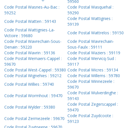
59560
Code Postal Wasnes-Au-Bac :
Code Postal Wasquehal :
59252
59290
Code Postal Wattignies :
Code Postal Watten : 59143
59139
Code Postal Wattignies-La-
Code Postal Wattrelos : 59150
Victoire : 59680
Code Postal Wavrechain-Sous-
Code Postal Wavrechain-
Denain : 59220
Sous-Faulx : 59111
Code Postal Wavrin : 59136
Code Postal Waziers : 59119
Code Postal Wemaers-Cappel :
Code Postal Wervicq-Sud :
59670
59117
Code Postal West-Cappel : 59380
Code Postal Wicres : 59134
Code Postal Wignehies : 59212
Code Postal Willems : 59780
Code Postal Winnezeele :
Code Postal Willies : 59740
59670
Code Postal Wulverdinghe :
Code Postal Wormhout : 59470
59143
Code Postal Zegerscappel :
Code Postal Wylder : 59380
59470
Code Postal Zuydcoote :
Code Postal Zermezeele : 59670
59123
Code Postal Zuytpeene : 59670