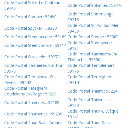
Code Postal Solre-Le-Château :
Code Postal Solrinnes : 59740
59740
Code Postal Sommaing :
Code Postal Somain : 59490
59213
Code Postal St-Pol-Sur-Mer :
Code Postal Spycker : 59380
59430
Code Postal Steenbecque : 59189
Code Postal Steene : 59380
Code Postal Steenwerck :
Code Postal Steenvoorde : 59114
59181
Code Postal Taisnières-En-
Code Postal Strazeele : 59270
Thiérache : 59550
Code Postal Taisnières-Sur-Hon :
Code Postal Templemars :
59570
59175
Code Postal Templeuve-En-
Code Postal Terdeghem :
Pévèle : 59242
59114
Code Postal Téteghem-
Code Postal Thiant : 59224
Coudekerque-Village : 59229
Code Postal Thivencelle :
Code Postal Thiennes : 59189
59163
Code Postal Thun-L'Évêque :
Code Postal Thumeries : 59239
59141
Code Postal Thun-Saint-Amand :
Code Postal Thun-Saint-