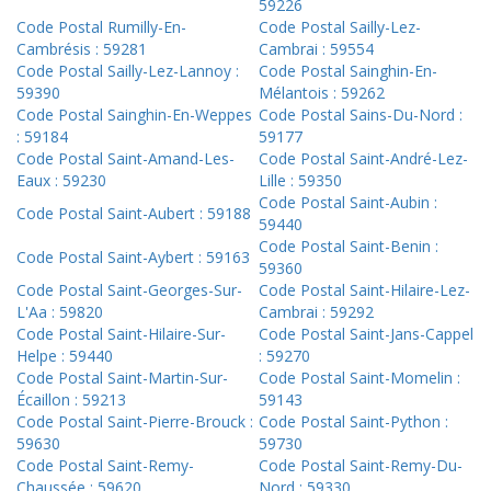
59226
Code Postal Rumilly-En-
Code Postal Sailly-Lez-
Cambrésis : 59281
Cambrai : 59554
Code Postal Sailly-Lez-Lannoy :
Code Postal Sainghin-En-
59390
Mélantois : 59262
Code Postal Sainghin-En-Weppes
Code Postal Sains-Du-Nord :
: 59184
59177
Code Postal Saint-Amand-Les-
Code Postal Saint-André-Lez-
Eaux : 59230
Lille : 59350
Code Postal Saint-Aubin :
Code Postal Saint-Aubert : 59188
59440
Code Postal Saint-Benin :
Code Postal Saint-Aybert : 59163
59360
Code Postal Saint-Georges-Sur-
Code Postal Saint-Hilaire-Lez-
L'Aa : 59820
Cambrai : 59292
Code Postal Saint-Hilaire-Sur-
Code Postal Saint-Jans-Cappel
Helpe : 59440
: 59270
Code Postal Saint-Martin-Sur-
Code Postal Saint-Momelin :
Écaillon : 59213
59143
Code Postal Saint-Pierre-Brouck :
Code Postal Saint-Python :
59630
59730
Code Postal Saint-Remy-
Code Postal Saint-Remy-Du-
Chaussée : 59620
Nord : 59330