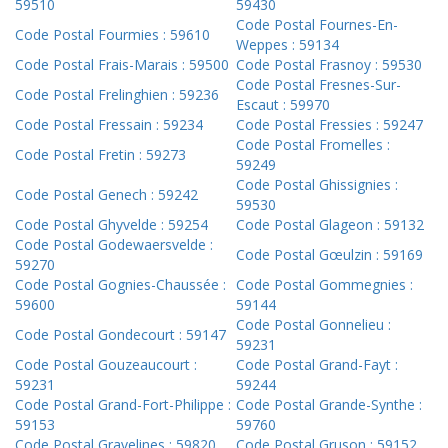
59510
59430
Code Postal Fournes-En-
Code Postal Fourmies : 59610
Weppes : 59134
Code Postal Frais-Marais : 59500
Code Postal Frasnoy : 59530
Code Postal Fresnes-Sur-
Code Postal Frelinghien : 59236
Escaut : 59970
Code Postal Fressain : 59234
Code Postal Fressies : 59247
Code Postal Fromelles :
Code Postal Fretin : 59273
59249
Code Postal Ghissignies :
Code Postal Genech : 59242
59530
Code Postal Ghyvelde : 59254
Code Postal Glageon : 59132
Code Postal Godewaersvelde :
Code Postal Gœulzin : 59169
59270
Code Postal Gognies-Chaussée :
Code Postal Gommegnies :
59600
59144
Code Postal Gonnelieu :
Code Postal Gondecourt : 59147
59231
Code Postal Gouzeaucourt :
Code Postal Grand-Fayt :
59231
59244
Code Postal Grand-Fort-Philippe :
Code Postal Grande-Synthe :
59153
59760
Code Postal Gravelines : 59820
Code Postal Gruson : 59152