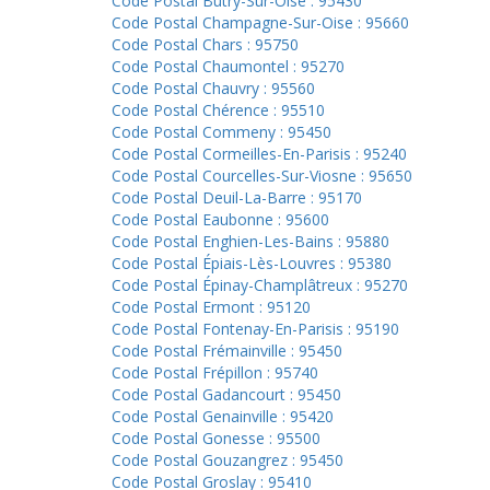
Code Postal Butry-Sur-Oise : 95430
Code Postal Champagne-Sur-Oise : 95660
Code Postal Chars : 95750
Code Postal Chaumontel : 95270
Code Postal Chauvry : 95560
Code Postal Chérence : 95510
Code Postal Commeny : 95450
Code Postal Cormeilles-En-Parisis : 95240
Code Postal Courcelles-Sur-Viosne : 95650
Code Postal Deuil-La-Barre : 95170
Code Postal Eaubonne : 95600
Code Postal Enghien-Les-Bains : 95880
Code Postal Épiais-Lès-Louvres : 95380
Code Postal Épinay-Champlâtreux : 95270
Code Postal Ermont : 95120
Code Postal Fontenay-En-Parisis : 95190
Code Postal Frémainville : 95450
Code Postal Frépillon : 95740
Code Postal Gadancourt : 95450
Code Postal Genainville : 95420
Code Postal Gonesse : 95500
Code Postal Gouzangrez : 95450
Code Postal Groslay : 95410