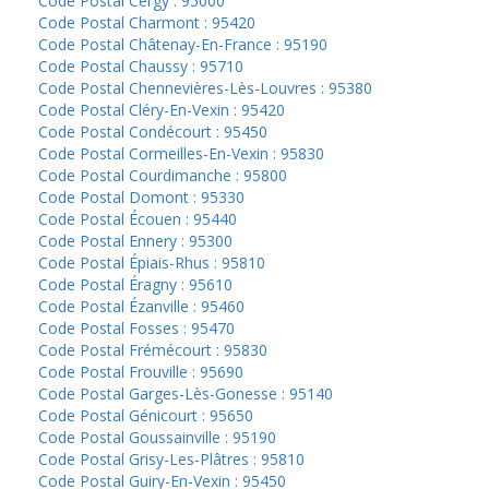
Code Postal Cergy : 95000
Code Postal Charmont : 95420
Code Postal Châtenay-En-France : 95190
Code Postal Chaussy : 95710
Code Postal Chennevières-Lès-Louvres : 95380
Code Postal Cléry-En-Vexin : 95420
Code Postal Condécourt : 95450
Code Postal Cormeilles-En-Vexin : 95830
Code Postal Courdimanche : 95800
Code Postal Domont : 95330
Code Postal Écouen : 95440
Code Postal Ennery : 95300
Code Postal Épiais-Rhus : 95810
Code Postal Éragny : 95610
Code Postal Ézanville : 95460
Code Postal Fosses : 95470
Code Postal Frémécourt : 95830
Code Postal Frouville : 95690
Code Postal Garges-Lès-Gonesse : 95140
Code Postal Génicourt : 95650
Code Postal Goussainville : 95190
Code Postal Grisy-Les-Plâtres : 95810
Code Postal Guiry-En-Vexin : 95450