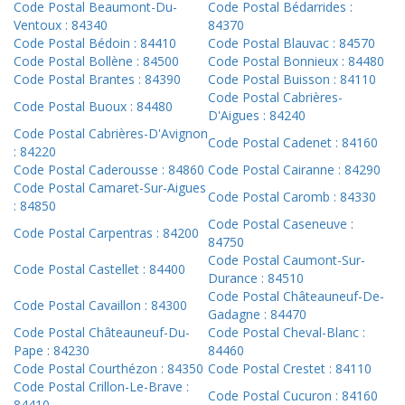
Code Postal Beaumont-Du-
Code Postal Bédarrides :
Ventoux : 84340
84370
Code Postal Bédoin : 84410
Code Postal Blauvac : 84570
Code Postal Bollène : 84500
Code Postal Bonnieux : 84480
Code Postal Brantes : 84390
Code Postal Buisson : 84110
Code Postal Cabrières-
Code Postal Buoux : 84480
D'Aigues : 84240
Code Postal Cabrières-D'Avignon
Code Postal Cadenet : 84160
: 84220
Code Postal Caderousse : 84860
Code Postal Cairanne : 84290
Code Postal Camaret-Sur-Aigues
Code Postal Caromb : 84330
: 84850
Code Postal Caseneuve :
Code Postal Carpentras : 84200
84750
Code Postal Caumont-Sur-
Code Postal Castellet : 84400
Durance : 84510
Code Postal Châteauneuf-De-
Code Postal Cavaillon : 84300
Gadagne : 84470
Code Postal Châteauneuf-Du-
Code Postal Cheval-Blanc :
Pape : 84230
84460
Code Postal Courthézon : 84350
Code Postal Crestet : 84110
Code Postal Crillon-Le-Brave :
Code Postal Cucuron : 84160
84410