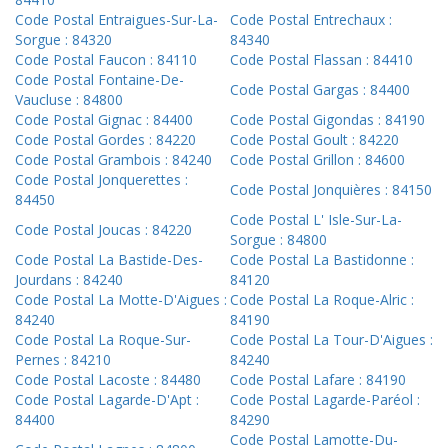
Code Postal Entraigues-Sur-La-
Code Postal Entrechaux :
Sorgue : 84320
84340
Code Postal Faucon : 84110
Code Postal Flassan : 84410
Code Postal Fontaine-De-
Code Postal Gargas : 84400
Vaucluse : 84800
Code Postal Gignac : 84400
Code Postal Gigondas : 84190
Code Postal Gordes : 84220
Code Postal Goult : 84220
Code Postal Grambois : 84240
Code Postal Grillon : 84600
Code Postal Jonquerettes :
Code Postal Jonquières : 84150
84450
Code Postal L' Isle-Sur-La-
Code Postal Joucas : 84220
Sorgue : 84800
Code Postal La Bastide-Des-
Code Postal La Bastidonne :
Jourdans : 84240
84120
Code Postal La Motte-D'Aigues :
Code Postal La Roque-Alric :
84240
84190
Code Postal La Roque-Sur-
Code Postal La Tour-D'Aigues :
Pernes : 84210
84240
Code Postal Lacoste : 84480
Code Postal Lafare : 84190
Code Postal Lagarde-D'Apt :
Code Postal Lagarde-Paréol :
84400
84290
Code Postal Lamotte-Du-