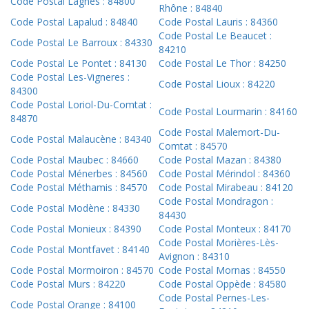
Code Postal Lagnes : 84800
Rhône : 84840
Code Postal Lapalud : 84840
Code Postal Lauris : 84360
Code Postal Le Beaucet :
Code Postal Le Barroux : 84330
84210
Code Postal Le Pontet : 84130
Code Postal Le Thor : 84250
Code Postal Les-Vigneres :
Code Postal Lioux : 84220
84300
Code Postal Loriol-Du-Comtat :
Code Postal Lourmarin : 84160
84870
Code Postal Malemort-Du-
Code Postal Malaucène : 84340
Comtat : 84570
Code Postal Maubec : 84660
Code Postal Mazan : 84380
Code Postal Ménerbes : 84560
Code Postal Mérindol : 84360
Code Postal Méthamis : 84570
Code Postal Mirabeau : 84120
Code Postal Mondragon :
Code Postal Modène : 84330
84430
Code Postal Monieux : 84390
Code Postal Monteux : 84170
Code Postal Morières-Lès-
Code Postal Montfavet : 84140
Avignon : 84310
Code Postal Mormoiron : 84570
Code Postal Mornas : 84550
Code Postal Murs : 84220
Code Postal Oppède : 84580
Code Postal Pernes-Les-
Code Postal Orange : 84100