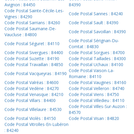
Avignon : 84450
84390
Code Postal Sainte-Cécile-Les-
Code Postal Sannes : 84240
Vignes : 84290
Code Postal Sarrians : 84260
Code Postal Sault : 84390
Code Postal Saumane-De-
Code Postal Savoillan : 84390
Vaucluse : 84800
Code Postal Sérignan-Du-
Code Postal Séguret : 84110
Comtat : 84830
Code Postal Sivergues : 84400
Code Postal Sorgues : 84700
Code Postal Suzette : 84190
Code Postal Taillades : 84300
Code Postal Travaillan : 84850
Code Postal Uchaux : 84100
Code Postal Vaison-La-
Code Postal Vacqueyras : 84190
Romaine : 84110
Code Postal Valréas : 84600
Code Postal Vaugines : 84160
Code Postal Vedène : 84270
Code Postal Velleron : 84740
Code Postal Venasque : 84210
Code Postal Viens : 84750
Code Postal Villars : 84400
Code Postal Villedieu : 84110
Code Postal Villes-Sur-Auzon :
Code Postal Villelaure : 84530
84570
Code Postal Violès : 84150
Code Postal Visan : 84820
Code Postal Vitrolles-En-Lubéron
: 84240