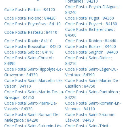
Fontaines : 84210
Code Postal Peypin-D'Aigues :
Code Postal Pertuis : 84120
84240
Code Postal Piolenc : 84420
Code Postal Puget : 84360
Code Postal Puyméras : 84110
Code Postal Puyvert : 84160
Code Postal Richerenches :
Code Postal Rasteau : 84110
84600
Code Postal Roaix : 84110
Code Postal Robion : 84440
Code Postal Roussillon : 84220
Code Postal Rustrel : 84400
Code Postal Sablet : 84110
Code Postal Saignon : 84400
Code Postal Saint-Christol :
Code Postal Saint-Didier :
84390
84210
Code Postal Saint-Hippolyte-Le-
Code Postal Saint-Léger-Du-
Graveyron : 84330
Ventoux : 84390
Code Postal Saint-Marcellin-Lès-
Code Postal Saint-Martin-De-
Vaison : 84110
Castillon : 84750
Code Postal Saint-Martin-De-La-
Code Postal Saint-Pantaléon :
Brasque : 84760
84220
Code Postal Saint-Pierre-De-
Code Postal Saint-Romain-En-
Vassols : 84330
Viennois : 84110
Code Postal Saint-Roman-De-
Code Postal Saint-Saturnin-
Malegarde : 84290
Lès-Apt : 84490
Code Postal Saint-Saturnin-Lès-
Code Postal Saint-Trinit :