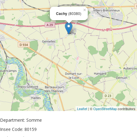
×
Cachy
(80380)
Leaflet
| ©
OpenStreetMap
contributors
Department: Somme
Insee Code: 80159