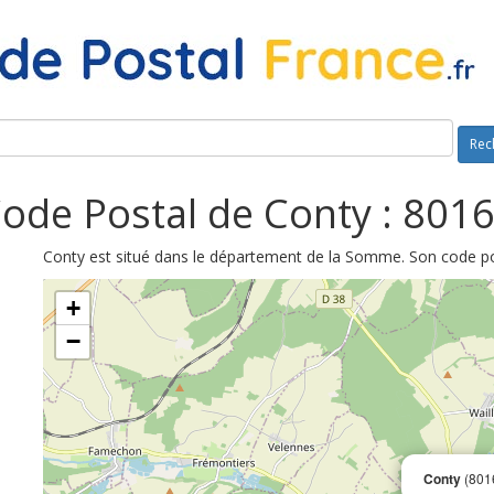
Rec
ode Postal de Conty : 801
Conty est situé dans le département de la Somme. Son code pos
+
−
Conty
(801