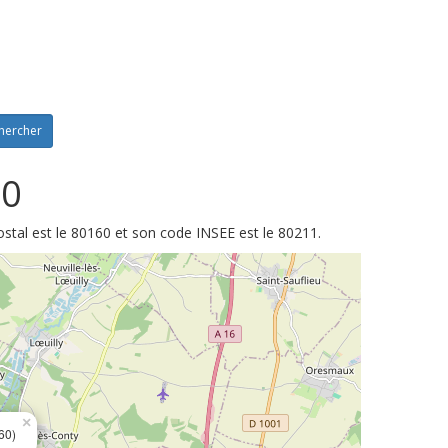
hercher
60
tal est le 80160 et son code INSEE est le 80211.
×
60)