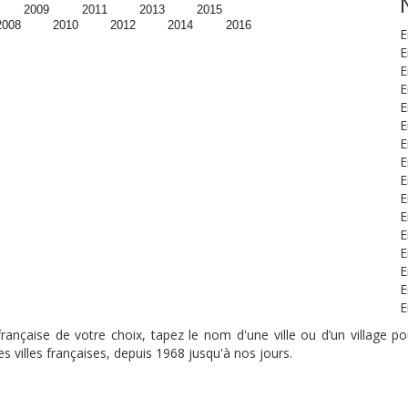
2009
2011
2013
2015
2008
2010
2012
2014
2016
E
E
E
E
E
E
E
E
E
E
E
E
E
E
E
E
nçaise de votre choix, tapez le nom d'une ville ou d’un village pou
s villes françaises, depuis 1968 jusqu'à nos jours.