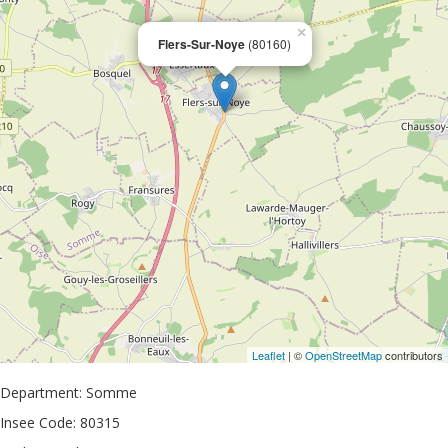
×
Flers-Sur-Noye
(80160)
Leaflet
| ©
OpenStreetMap
contributors
Department: Somme
Insee Code: 80315