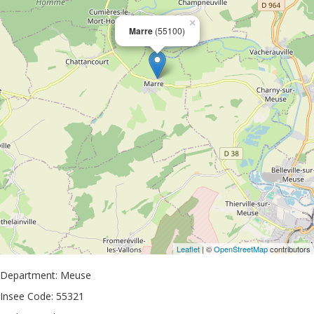
×
Marre
(55100)
Leaflet
| ©
OpenStreetMap
contributors
Department: Meuse
Insee Code: 55321