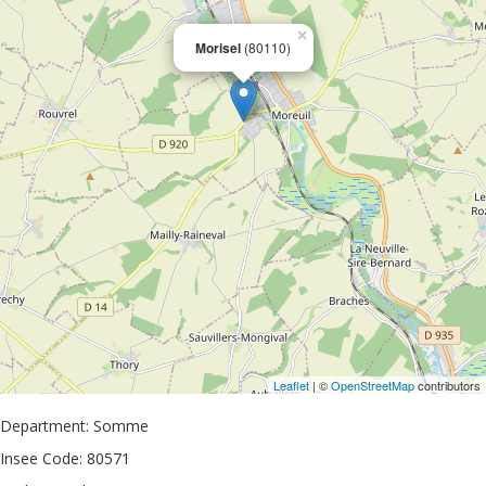
×
Morisel
(80110)
Leaflet
| ©
OpenStreetMap
contributors
Department: Somme
Insee Code: 80571