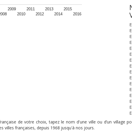
2009
2011
2013
2015
2008
2010
2012
2014
2016
E
E
E
E
E
E
E
E
E
E
E
E
E
E
E
E
nçaise de votre choix, tapez le nom d'une ville ou d’un village pou
s villes françaises, depuis 1968 jusqu'à nos jours.