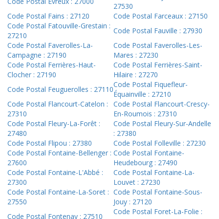
Code Postal Évreux : 27000
27530
Code Postal Fains : 27120
Code Postal Farceaux : 27150
Code Postal Fatouville-Grestain :
Code Postal Fauville : 27930
27210
Code Postal Faverolles-La-
Code Postal Faverolles-Les-
Campagne : 27190
Mares : 27230
Code Postal Ferrières-Haut-
Code Postal Ferrières-Saint-
Clocher : 27190
Hilaire : 27270
Code Postal Fiquefleur-
Code Postal Feuguerolles : 27110
Équainville : 27210
Code Postal Flancourt-Catelon :
Code Postal Flancourt-Crescy-
27310
En-Roumois : 27310
Code Postal Fleury-La-Forêt :
Code Postal Fleury-Sur-Andelle
27480
: 27380
Code Postal Flipou : 27380
Code Postal Folleville : 27230
Code Postal Fontaine-Bellenger :
Code Postal Fontaine-
27600
Heudebourg : 27490
Code Postal Fontaine-L'Abbé :
Code Postal Fontaine-La-
27300
Louvet : 27230
Code Postal Fontaine-La-Soret :
Code Postal Fontaine-Sous-
27550
Jouy : 27120
Code Postal Foret-La-Folie :
Code Postal Fontenay : 27510