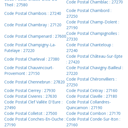
Code Postal Chamblac : 27270
Theil : 27580
Code Postal Chambord :
Code Postal Chambois : 27240
27250
Code Postal Champ-Dolent :
Code Postal Chambray : 27120
27190
Code Postal Champignolles :
Code Postal Champenard : 27600
27330
Code Postal Champigny-La-
Code Postal Chanteloup :
Futelaye : 27220
27240
Code Postal Château-Sur-Epte
Code Postal Charleval : 27380
: 27420
Code Postal Chauvincourt-
Code Postal Chavigny-Bailleul :
Provemont : 27150
27220
Code Postal Chéronvilliers :
Code Postal Chennebrun : 27820
27250
Code Postal Cierrey : 27930
Code Postal Cintray : 27160
Code Postal Civieres : 27630
Code Postal Claville : 27180
Code Postal Clef Vallée D'Eure :
Code Postal Collandres-
27490
Quincarnon : 27190
Code Postal Colletot : 27500
Code Postal Combon : 27170
Code Postal Conches-En-Ouche :
Code Postal Conde-Sur-Iton :
27190
27160