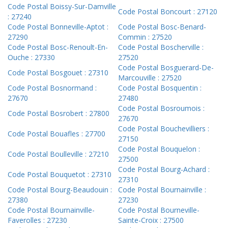
Code Postal Boissy-Sur-Damville
Code Postal Boncourt : 27120
: 27240
Code Postal Bonneville-Aptot :
Code Postal Bosc-Benard-
27290
Commin : 27520
Code Postal Bosc-Renoult-En-
Code Postal Boscherville :
Ouche : 27330
27520
Code Postal Bosguerard-De-
Code Postal Bosgouet : 27310
Marcouville : 27520
Code Postal Bosnormand :
Code Postal Bosquentin :
27670
27480
Code Postal Bosroumois :
Code Postal Bosrobert : 27800
27670
Code Postal Bouchevilliers :
Code Postal Bouafles : 27700
27150
Code Postal Bouquelon :
Code Postal Boulleville : 27210
27500
Code Postal Bourg-Achard :
Code Postal Bouquetot : 27310
27310
Code Postal Bourg-Beaudouin :
Code Postal Bournainville :
27380
27230
Code Postal Bournainville-
Code Postal Bourneville-
Faverolles : 27230
Sainte-Croix : 27500