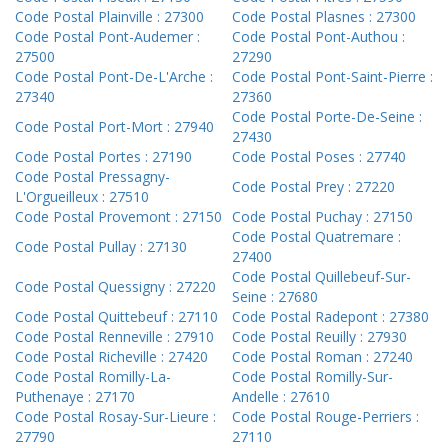
Code Postal Plainville : 27300
Code Postal Plasnes : 27300
Code Postal Pont-Audemer :
Code Postal Pont-Authou :
27500
27290
Code Postal Pont-De-L'Arche :
Code Postal Pont-Saint-Pierre :
27340
27360
Code Postal Porte-De-Seine :
Code Postal Port-Mort : 27940
27430
Code Postal Portes : 27190
Code Postal Poses : 27740
Code Postal Pressagny-
Code Postal Prey : 27220
L'Orgueilleux : 27510
Code Postal Provemont : 27150
Code Postal Puchay : 27150
Code Postal Quatremare :
Code Postal Pullay : 27130
27400
Code Postal Quillebeuf-Sur-
Code Postal Quessigny : 27220
Seine : 27680
Code Postal Quittebeuf : 27110
Code Postal Radepont : 27380
Code Postal Renneville : 27910
Code Postal Reuilly : 27930
Code Postal Richeville : 27420
Code Postal Roman : 27240
Code Postal Romilly-La-
Code Postal Romilly-Sur-
Puthenaye : 27170
Andelle : 27610
Code Postal Rosay-Sur-Lieure :
Code Postal Rouge-Perriers :
27790
27110