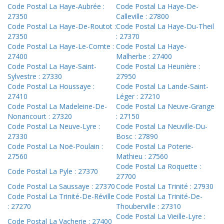
Code Postal La Haye-Aubrée :
Code Postal La Haye-De-
27350
Calleville : 27800
Code Postal La Haye-De-Routot :
Code Postal La Haye-Du-Theil
27350
: 27370
Code Postal La Haye-Le-Comte :
Code Postal La Haye-
27400
Malherbe : 27400
Code Postal La Haye-Saint-
Code Postal La Heunière :
Sylvestre : 27330
27950
Code Postal La Houssaye :
Code Postal La Lande-Saint-
27410
Léger : 27210
Code Postal La Madeleine-De-
Code Postal La Neuve-Grange
Nonancourt : 27320
: 27150
Code Postal La Neuve-Lyre :
Code Postal La Neuville-Du-
27330
Bosc : 27890
Code Postal La Noë-Poulain :
Code Postal La Poterie-
27560
Mathieu : 27560
Code Postal La Roquette :
Code Postal La Pyle : 27370
27700
Code Postal La Saussaye : 27370
Code Postal La Trinité : 27930
Code Postal La Trinité-De-Réville
Code Postal La Trinité-De-
: 27270
Thouberville : 27310
Code Postal La Vieille-Lyre :
Code Postal La Vacherie : 27400