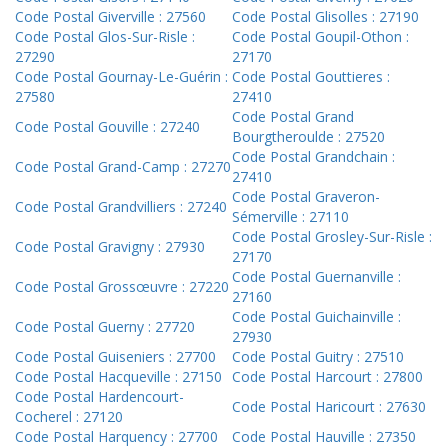
Code Postal Giverville : 27560
Code Postal Glisolles : 27190
Code Postal Glos-Sur-Risle :
Code Postal Goupil-Othon :
27290
27170
Code Postal Gournay-Le-Guérin :
Code Postal Gouttieres :
27580
27410
Code Postal Grand
Code Postal Gouville : 27240
Bourgtheroulde : 27520
Code Postal Grandchain :
Code Postal Grand-Camp : 27270
27410
Code Postal Graveron-
Code Postal Grandvilliers : 27240
Sémerville : 27110
Code Postal Grosley-Sur-Risle :
Code Postal Gravigny : 27930
27170
Code Postal Guernanville :
Code Postal Grossœuvre : 27220
27160
Code Postal Guichainville :
Code Postal Guerny : 27720
27930
Code Postal Guiseniers : 27700
Code Postal Guitry : 27510
Code Postal Hacqueville : 27150
Code Postal Harcourt : 27800
Code Postal Hardencourt-
Code Postal Haricourt : 27630
Cocherel : 27120
Code Postal Harquency : 27700
Code Postal Hauville : 27350