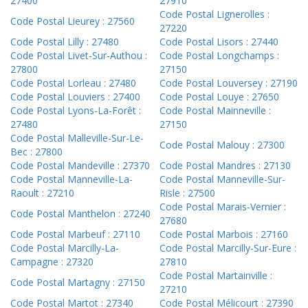
27400
27910
Code Postal Lignerolles :
Code Postal Lieurey : 27560
27220
Code Postal Lilly : 27480
Code Postal Lisors : 27440
Code Postal Livet-Sur-Authou :
Code Postal Longchamps :
27800
27150
Code Postal Lorleau : 27480
Code Postal Louversey : 27190
Code Postal Louviers : 27400
Code Postal Louye : 27650
Code Postal Lyons-La-Forêt :
Code Postal Mainneville :
27480
27150
Code Postal Malleville-Sur-Le-
Code Postal Malouy : 27300
Bec : 27800
Code Postal Mandeville : 27370
Code Postal Mandres : 27130
Code Postal Manneville-La-
Code Postal Manneville-Sur-
Raoult : 27210
Risle : 27500
Code Postal Marais-Vernier :
Code Postal Manthelon : 27240
27680
Code Postal Marbeuf : 27110
Code Postal Marbois : 27160
Code Postal Marcilly-La-
Code Postal Marcilly-Sur-Eure :
Campagne : 27320
27810
Code Postal Martainville :
Code Postal Martagny : 27150
27210
Code Postal Martot : 27340
Code Postal Mélicourt : 27390