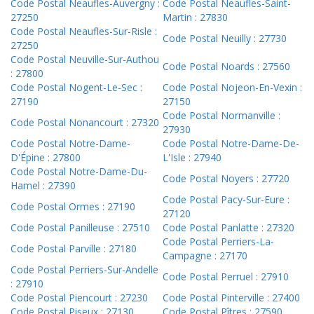
Code Postal Neaufles-Auvergny :
Code Postal Neaufles-Saint-
27250
Martin : 27830
Code Postal Neaufles-Sur-Risle :
Code Postal Neuilly : 27730
27250
Code Postal Neuville-Sur-Authou
Code Postal Noards : 27560
: 27800
Code Postal Nogent-Le-Sec :
Code Postal Nojeon-En-Vexin :
27190
27150
Code Postal Normanville :
Code Postal Nonancourt : 27320
27930
Code Postal Notre-Dame-
Code Postal Notre-Dame-De-
D'Épine : 27800
L'Isle : 27940
Code Postal Notre-Dame-Du-
Code Postal Noyers : 27720
Hamel : 27390
Code Postal Pacy-Sur-Eure :
Code Postal Ormes : 27190
27120
Code Postal Panilleuse : 27510
Code Postal Panlatte : 27320
Code Postal Perriers-La-
Code Postal Parville : 27180
Campagne : 27170
Code Postal Perriers-Sur-Andelle
Code Postal Perruel : 27910
: 27910
Code Postal Piencourt : 27230
Code Postal Pinterville : 27400
Code Postal Piseux : 27130
Code Postal Pîtres : 27590