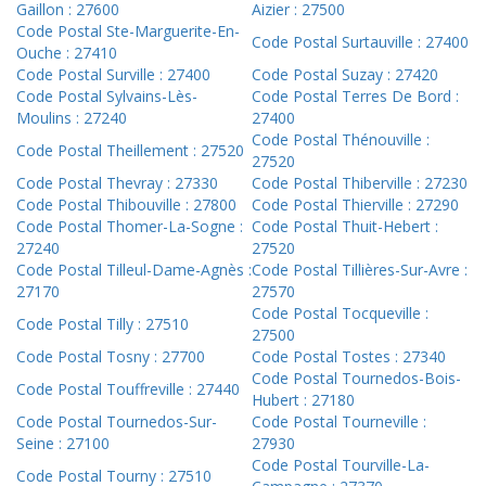
Gaillon : 27600
Aizier : 27500
Code Postal Ste-Marguerite-En-
Code Postal Surtauville : 27400
Ouche : 27410
Code Postal Surville : 27400
Code Postal Suzay : 27420
Code Postal Sylvains-Lès-
Code Postal Terres De Bord :
Moulins : 27240
27400
Code Postal Thénouville :
Code Postal Theillement : 27520
27520
Code Postal Thevray : 27330
Code Postal Thiberville : 27230
Code Postal Thibouville : 27800
Code Postal Thierville : 27290
Code Postal Thomer-La-Sogne :
Code Postal Thuit-Hebert :
27240
27520
Code Postal Tilleul-Dame-Agnès :
Code Postal Tillières-Sur-Avre :
27170
27570
Code Postal Tocqueville :
Code Postal Tilly : 27510
27500
Code Postal Tosny : 27700
Code Postal Tostes : 27340
Code Postal Tournedos-Bois-
Code Postal Touffreville : 27440
Hubert : 27180
Code Postal Tournedos-Sur-
Code Postal Tourneville :
Seine : 27100
27930
Code Postal Tourville-La-
Code Postal Tourny : 27510