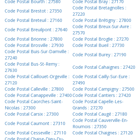
Code Postal Bourth : 27580
Code Postal Bray : 27170
Code Postal Bretagnolles :
Code Postal Brestot : 27350
27220
Code Postal Breteuil : 27160
Code Postal Brétigny : 27800
Code Postal Breux-Sur-Avre :
Code Postal Breuilpont : 27640
27570
Code Postal Brionne : 27800
Code Postal Broglie : 27270
Code Postal Brosville : 27930
Code Postal Bueil : 27730
Code Postal Buis-Sur-Damville :
Code Postal Burey : 27190
27240
Code Postal Bus-St-Remy :
Code Postal Cahaignes : 27420
27630
Code Postal Caillouet-Orgeville :
Code Postal Cailly-Sur-Eure :
27120
27490
Code Postal Calleville : 27800
Code Postal Campigny : 27500
Code Postal Canappeville : 27400
Code Postal Cantiers : 27420
Code Postal Caorches-Saint-
Code Postal Capelle-Les-
Nicolas : 27300
Grands : 27270
Code Postal Carsix : 27300
Code Postal Caugé : 27180
Code Postal Cauverville-En-
Code Postal Caumont : 27310
Roumois : 27350
Code Postal Cesseville : 27110
Code Postal Chaignes : 27120
Code Postal Chaise-Dieu-Du-