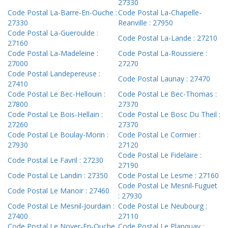
27330
Code Postal La-Barre-En-Ouche :
Code Postal La-Chapelle-
27330
Reanville : 27950
Code Postal La-Gueroulde :
Code Postal La-Lande : 27210
27160
Code Postal La-Madeleine :
Code Postal La-Roussiere :
27000
27270
Code Postal Landepereuse :
Code Postal Launay : 27470
27410
Code Postal Le Bec-Hellouin :
Code Postal Le Bec-Thomas :
27800
27370
Code Postal Le Bois-Hellain :
Code Postal Le Bosc Du Theil :
27260
27370
Code Postal Le Boulay-Morin :
Code Postal Le Cormier :
27930
27120
Code Postal Le Fidelaire :
Code Postal Le Favril : 27230
27190
Code Postal Le Landin : 27350
Code Postal Le Lesme : 27160
Code Postal Le Mesnil-Fuguet
Code Postal Le Manoir : 27460
: 27930
Code Postal Le Mesnil-Jourdain :
Code Postal Le Neubourg :
27400
27110
Code Postal Le Noyer-En-Ouche
Code Postal Le Planquay :