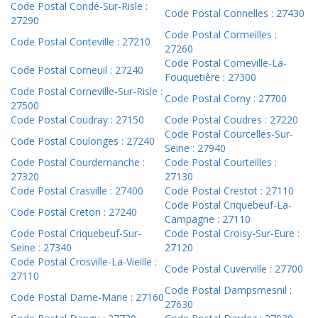
Code Postal Condé-Sur-Risle :
Code Postal Connelles : 27430
27290
Code Postal Cormeilles :
Code Postal Conteville : 27210
27260
Code Postal Corneville-La-
Code Postal Corneuil : 27240
Fouquetière : 27300
Code Postal Corneville-Sur-Risle :
Code Postal Corny : 27700
27500
Code Postal Coudray : 27150
Code Postal Coudres : 27220
Code Postal Courcelles-Sur-
Code Postal Coulonges : 27240
Seine : 27940
Code Postal Courdemanche :
Code Postal Courteilles :
27320
27130
Code Postal Crasville : 27400
Code Postal Crestot : 27110
Code Postal Criquebeuf-La-
Code Postal Creton : 27240
Campagne : 27110
Code Postal Criquebeuf-Sur-
Code Postal Croisy-Sur-Eure :
Seine : 27340
27120
Code Postal Crosville-La-Vieille :
Code Postal Cuverville : 27700
27110
Code Postal Dampsmesnil :
Code Postal Dame-Marie : 27160
27630