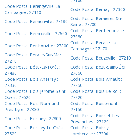
27160
Code Postal Bérengeville-La-
Code Postal Bernay : 27300
Campagne : 27110
Code Postal Bernieres-Sur-
Code Postal Bernienville : 27180
Seine : 27700
Code Postal Berthenonville :
Code Postal Bernouville : 27660
27630
Code Postal Berville-La-
Code Postal Berthouville : 27800
Campagne : 27170
Code Postal Berville-Sur-Mer :
Code Postal Beuzeville : 27210
27210
Code Postal Bézu-La-Forêt :
Code Postal Bézu-Saint-Éloi :
27480
27660
Code Postal Bois-Anzeray :
Code Postal Bois-Arnault :
27330
27250
Code Postal Bois-Jérôme-Saint-
Code Postal Bois-Le-Roi :
Ouen : 27620
27220
Code Postal Bois-Normand-
Code Postal Boisemont :
Près-Lyre : 27330
27150
Code Postal Boisset-Les-
Code Postal Boisney : 27800
Prévanches : 27120
Code Postal Boissey-Le-Châtel :
Code Postal Boissy-
27520
Lamberville : 27300