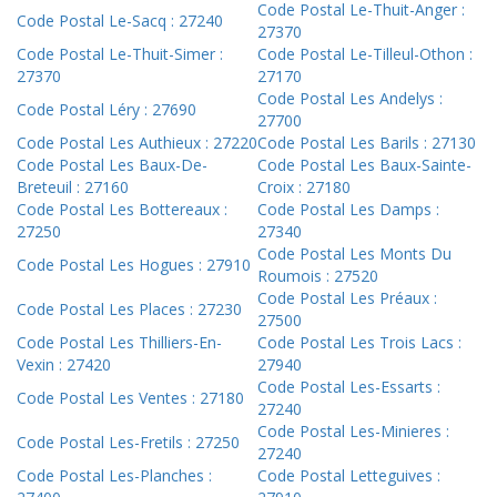
Code Postal Le-Thuit-Anger :
Code Postal Le-Sacq : 27240
27370
Code Postal Le-Thuit-Simer :
Code Postal Le-Tilleul-Othon :
27370
27170
Code Postal Les Andelys :
Code Postal Léry : 27690
27700
Code Postal Les Authieux : 27220
Code Postal Les Barils : 27130
Code Postal Les Baux-De-
Code Postal Les Baux-Sainte-
Breteuil : 27160
Croix : 27180
Code Postal Les Bottereaux :
Code Postal Les Damps :
27250
27340
Code Postal Les Monts Du
Code Postal Les Hogues : 27910
Roumois : 27520
Code Postal Les Préaux :
Code Postal Les Places : 27230
27500
Code Postal Les Thilliers-En-
Code Postal Les Trois Lacs :
Vexin : 27420
27940
Code Postal Les-Essarts :
Code Postal Les Ventes : 27180
27240
Code Postal Les-Minieres :
Code Postal Les-Fretils : 27250
27240
Code Postal Les-Planches :
Code Postal Letteguives :