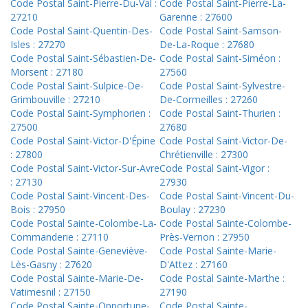
Code Postal Saint-Pierre-Du-Val :
Code Postal Saint-Pierre-La-
27210
Garenne : 27600
Code Postal Saint-Quentin-Des-
Code Postal Saint-Samson-
Isles : 27270
De-La-Roque : 27680
Code Postal Saint-Sébastien-De-
Code Postal Saint-Siméon :
Morsent : 27180
27560
Code Postal Saint-Sulpice-De-
Code Postal Saint-Sylvestre-
Grimbouville : 27210
De-Cormeilles : 27260
Code Postal Saint-Symphorien :
Code Postal Saint-Thurien :
27500
27680
Code Postal Saint-Victor-D'Épine
Code Postal Saint-Victor-De-
: 27800
Chrétienville : 27300
Code Postal Saint-Victor-Sur-Avre
Code Postal Saint-Vigor :
: 27130
27930
Code Postal Saint-Vincent-Des-
Code Postal Saint-Vincent-Du-
Bois : 27950
Boulay : 27230
Code Postal Sainte-Colombe-La-
Code Postal Sainte-Colombe-
Commanderie : 27110
Près-Vernon : 27950
Code Postal Sainte-Geneviève-
Code Postal Sainte-Marie-
Lès-Gasny : 27620
D'Attez : 27160
Code Postal Sainte-Marie-De-
Code Postal Sainte-Marthe :
Vatimesnil : 27150
27190
Code Postal Sainte-Opportune-
Code Postal Sainte-