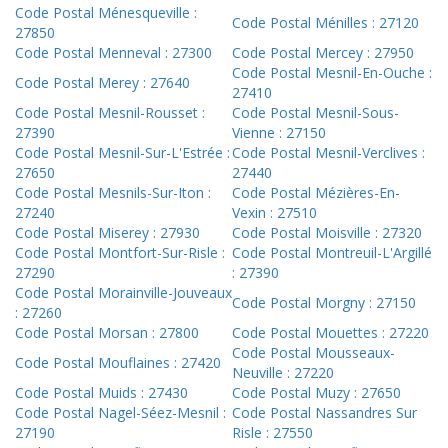
Code Postal Ménesqueville :
Code Postal Ménilles : 27120
27850
Code Postal Menneval : 27300
Code Postal Mercey : 27950
Code Postal Mesnil-En-Ouche :
Code Postal Merey : 27640
27410
Code Postal Mesnil-Rousset :
Code Postal Mesnil-Sous-
27390
Vienne : 27150
Code Postal Mesnil-Sur-L'Estrée :
Code Postal Mesnil-Verclives :
27650
27440
Code Postal Mesnils-Sur-Iton :
Code Postal Mézières-En-
27240
Vexin : 27510
Code Postal Miserey : 27930
Code Postal Moisville : 27320
Code Postal Montfort-Sur-Risle :
Code Postal Montreuil-L'Argillé
27290
: 27390
Code Postal Morainville-Jouveaux
Code Postal Morgny : 27150
: 27260
Code Postal Morsan : 27800
Code Postal Mouettes : 27220
Code Postal Mousseaux-
Code Postal Mouflaines : 27420
Neuville : 27220
Code Postal Muids : 27430
Code Postal Muzy : 27650
Code Postal Nagel-Séez-Mesnil :
Code Postal Nassandres Sur
27190
Risle : 27550