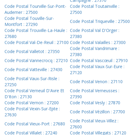
Campagne : 27370
Code Postal Tourville-Sur-Pont-
Code Postal Toutainville :
Audemer : 27500
27500
Code Postal Touville-Sur-
Code Postal Triqueville : 27500
Montfort : 27290
Code Postal Trouville-La-Haule :
Code Postal Val D'Orger :
27680
27380
Code Postal Val-De-Reuil : 27100
Code Postal Valailles : 27300
Code Postal Vandrimare :
Code Postal Valletot : 27350
27380
Code Postal Vannecrocq : 27210
Code Postal Vascœuil : 27910
Code Postal Vaux-Sur-Eure :
Code Postal Vatteville : 27430
27120
Code Postal Vaux-Sur-Risle :
Code Postal Venon : 27110
27250
Code Postal Verneuil D'Avre Et
Code Postal Verneusses :
D'Iton : 27130
27390
Code Postal Vernon : 27200
Code Postal Vesly : 27870
Code Postal Vexin-Sur-Epte :
Code Postal Vézillon : 27700
27630
Code Postal Vieux-Villez :
Code Postal Vieux-Port : 27680
27600
Code Postal Villalet : 27240
Code Postal Villegats : 27120