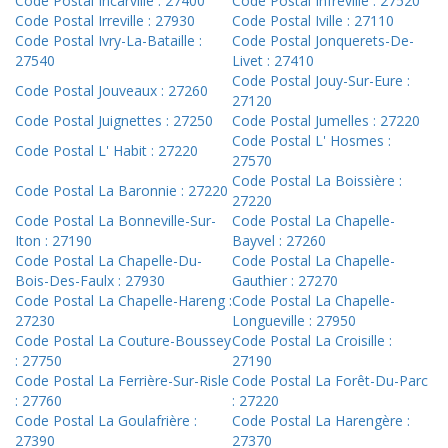
Code Postal Incarville : 27400
Code Postal Infreville : 27520
Code Postal Irreville : 27930
Code Postal Iville : 27110
Code Postal Ivry-La-Bataille :
Code Postal Jonquerets-De-
27540
Livet : 27410
Code Postal Jouy-Sur-Eure :
Code Postal Jouveaux : 27260
27120
Code Postal Juignettes : 27250
Code Postal Jumelles : 27220
Code Postal L' Hosmes :
Code Postal L' Habit : 27220
27570
Code Postal La Boissière :
Code Postal La Baronnie : 27220
27220
Code Postal La Bonneville-Sur-
Code Postal La Chapelle-
Iton : 27190
Bayvel : 27260
Code Postal La Chapelle-Du-
Code Postal La Chapelle-
Bois-Des-Faulx : 27930
Gauthier : 27270
Code Postal La Chapelle-Hareng :
Code Postal La Chapelle-
27230
Longueville : 27950
Code Postal La Couture-Boussey
Code Postal La Croisille :
: 27750
27190
Code Postal La Ferrière-Sur-Risle
Code Postal La Forêt-Du-Parc
: 27760
: 27220
Code Postal La Goulafrière :
Code Postal La Harengère :
27390
27370