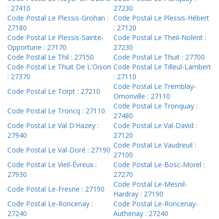
: 27410
27230
Code Postal Le Plessis-Grohan :
Code Postal Le Plessis-Hébert
27180
: 27120
Code Postal Le Plessis-Sainte-
Code Postal Le Theil-Nolent :
Opportune : 27170
27230
Code Postal Le Thil : 27150
Code Postal Le Thuit : 27700
Code Postal Le Thuit De L'Oison
Code Postal Le Tilleul-Lambert
: 27370
: 27110
Code Postal Le Tremblay-
Code Postal Le Torpt : 27210
Omonville : 27110
Code Postal Le Tronquay :
Code Postal Le Troncq : 27110
27480
Code Postal Le Val D'Hazey :
Code Postal Le Val-David :
27940
27120
Code Postal Le Vaudreuil :
Code Postal Le Val-Doré : 27190
27100
Code Postal Le Vieil-Évreux :
Code Postal Le-Bosc-Morel :
27930
27270
Code Postal Le-Mesnil-
Code Postal Le-Fresne : 27190
Hardray : 27190
Code Postal Le-Roncenay :
Code Postal Le-Roncenay-
27240
Authenay : 27240