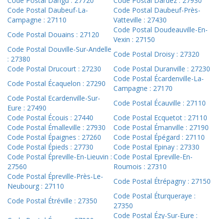
Code Postal Dangu : 27720
Code Postal Dardez : 27930
Code Postal Daubeuf-La-
Code Postal Daubeuf-Près-
Campagne : 27110
Vatteville : 27430
Code Postal Doudeauville-En-
Code Postal Douains : 27120
Vexin : 27150
Code Postal Douville-Sur-Andelle
Code Postal Droisy : 27320
: 27380
Code Postal Drucourt : 27230
Code Postal Duranville : 27230
Code Postal Écardenville-La-
Code Postal Écaquelon : 27290
Campagne : 27170
Code Postal Ecardenville-Sur-
Code Postal Écauville : 27110
Eure : 27490
Code Postal Écouis : 27440
Code Postal Ecquetot : 27110
Code Postal Émalleville : 27930
Code Postal Émanville : 27190
Code Postal Épaignes : 27260
Code Postal Épégard : 27110
Code Postal Épieds : 27730
Code Postal Epinay : 27330
Code Postal Épreville-En-Lieuvin :
Code Postal Epreville-En-
27560
Roumois : 27310
Code Postal Épreville-Près-Le-
Code Postal Étrépagny : 27150
Neubourg : 27110
Code Postal Éturqueraye :
Code Postal Étréville : 27350
27350
Code Postal Ézy-Sur-Eure :