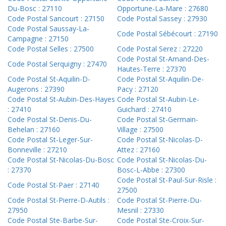
Du-Bosc : 27110
Opportune-La-Mare : 27680
Code Postal Sancourt : 27150
Code Postal Sassey : 27930
Code Postal Saussay-La-
Code Postal Sébécourt : 27190
Campagne : 27150
Code Postal Selles : 27500
Code Postal Serez : 27220
Code Postal St-Amand-Des-
Code Postal Serquigny : 27470
Hautes-Terre : 27370
Code Postal St-Aquilin-D-
Code Postal St-Aquilin-De-
Augerons : 27390
Pacy : 27120
Code Postal St-Aubin-Des-Hayes
Code Postal St-Aubin-Le-
: 27410
Guichard : 27410
Code Postal St-Denis-Du-
Code Postal St-Germain-
Behelan : 27160
Village : 27500
Code Postal St-Leger-Sur-
Code Postal St-Nicolas-D-
Bonneville : 27210
Attez : 27160
Code Postal St-Nicolas-Du-Bosc
Code Postal St-Nicolas-Du-
: 27370
Bosc-L-Abbe : 27300
Code Postal St-Paul-Sur-Risle :
Code Postal St-Paer : 27140
27500
Code Postal St-Pierre-D-Autils :
Code Postal St-Pierre-Du-
27950
Mesnil : 27330
Code Postal Ste-Barbe-Sur-
Code Postal Ste-Croix-Sur-