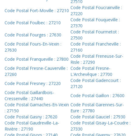
27510
Code Postal Foucrainville :
Code Postal Fort-Moville : 27210
27220
Code Postal Fouqueville :
Code Postal Foulbec : 27210
27370
Code Postal Fourmetot :
Code Postal Fourges : 27630
27500
Code Postal Fours-En-Vexin :
Code Postal Francheville :
27630
27160
Code Postal Freneuse-Sur-
Code Postal Franqueville : 27800
Risle : 27290
Code Postal Fresne-Cauverville :
Code Postal Fresne-
27260
L'Archevêque : 27700
Code Postal Gadencourt :
Code Postal Fresney : 27220
27120
Code Postal Gaillardbois-
Code Postal Gaillon : 27600
Cressenville : 27440
Code Postal Gamaches-En-Vexin
Code Postal Garennes-Sur-
: 27150
Eure : 27780
Code Postal Gasny : 27620
Code Postal Gauciel : 27930
Code Postal Gaudreville-La-
Code Postal Gisay-La-Coudre :
Rivière : 27190
27330
Code Postal Gisors : 27140
Code Postal Giverny : 27620