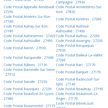
Campagne : 27930
Code Postal Appeville-Annebault :
Code Postal Armentières-Sur-
27290
Avre : 27820
Code Postal Arnières-Sur-Iton :
Code Postal Asnières : 27260
27180
Code Postal Aulnay-Sur-Iton :
Code Postal Autheuil-
27180
Authouillet : 27490
Code Postal Authevernes : 27420
Code Postal Authou : 27290
Code Postal Authouillet : 27490
Code Postal Auvergny : 27250
Code Postal Bacquepuis :
Code Postal Aviron : 27930
27930
Code Postal Bailleul-La-Vallée :
Code Postal Bacqueville : 27440
27260
Code Postal Bâlines : 27130
Code Postal Barc : 27170
Code Postal Barneville-Sur-Seine
Code Postal Barquet : 27170
: 27310
Code Postal Bazincourt-Sur-
Code Postal Barville : 27230
Epte : 27140
Code Postal Bazoques : 27230
Code Postal Beaubray : 27190
Code Postal Beauficel-En-Lyons :
Code Postal Beaumont-Le-
27480
Roger : 27170
Code Postal Bémécourt :
Code Postal Beaumontel : 27170