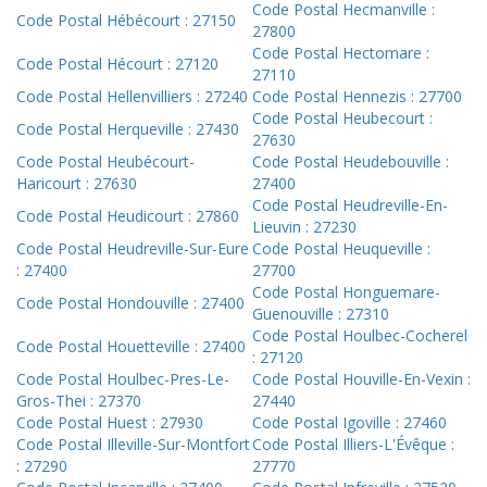
Code Postal Hecmanville :
Code Postal Hébécourt : 27150
27800
Code Postal Hectomare :
Code Postal Hécourt : 27120
27110
Code Postal Hellenvilliers : 27240
Code Postal Hennezis : 27700
Code Postal Heubecourt :
Code Postal Herqueville : 27430
27630
Code Postal Heubécourt-
Code Postal Heudebouville :
Haricourt : 27630
27400
Code Postal Heudreville-En-
Code Postal Heudicourt : 27860
Lieuvin : 27230
Code Postal Heudreville-Sur-Eure
Code Postal Heuqueville :
: 27400
27700
Code Postal Honguemare-
Code Postal Hondouville : 27400
Guenouville : 27310
Code Postal Houlbec-Cocherel
Code Postal Houetteville : 27400
: 27120
Code Postal Houlbec-Pres-Le-
Code Postal Houville-En-Vexin :
Gros-Thei : 27370
27440
Code Postal Huest : 27930
Code Postal Igoville : 27460
Code Postal Illeville-Sur-Montfort
Code Postal Illiers-L'Évêque :
: 27290
27770