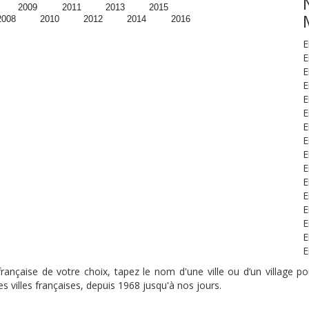
2009
2011
2013
2015
2008
2010
2012
2014
2016
E
E
E
E
E
E
E
E
E
E
E
E
E
E
E
E
nçaise de votre choix, tapez le nom d'une ville ou d’un village pou
s villes françaises, depuis 1968 jusqu'à nos jours.