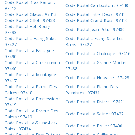
Code Postal Bras-Panon :
Code Postal Cambuston : 97440
97412
Code Postal Cilaos : 97413
Code Postal Entre-Deux : 97414
Code Postal Gillot : 97438
Code Postal Grand-Bois : 97410
Code Postal Hell-Bourg :
Code Postal Jean-Petit : 97480
97433
Code Postal L-Etang-Sale :
Code Postal L-Etang-Sale-Les-
97427
Bains : 97427
Code Postal La-Bretagne :
Code Postal La-Chaloupe : 97416
97490
Code Postal La-Cressonniere :
Code Postal La-Grande-Montee :
97440
97438
Code Postal La-Montagne :
Code Postal La-Nouvelle : 97428
97417
Code Postal La-Plaine-Des-
Code Postal La-Plaine-Des-
Cafres : 97418
Palmistes : 97431
Code Postal La-Possession :
Code Postal La-Riviere : 97421
97419
Code Postal La-Riviere-Des-
Code Postal La-Saline : 97422
Galets : 97419
Code Postal La-Saline-Les-
Code Postal Le-Brule : 97400
Bains : 97434
Code Postal Le-Dos-D-Ane :
Code Postal Le-Guillaume :