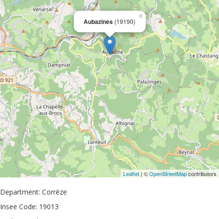
×
Aubazines
(19190)
Leaflet
| ©
OpenStreetMap
contributors
Department: Corrèze
Insee Code: 19013