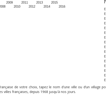
2009
2011
2013
2015
2008
2010
2012
2014
2016
E
E
E
E
E
E
E
E
E
E
E
E
E
E
E
E
nçaise de votre choix, tapez le nom d'une ville ou d’un village pou
s villes françaises, depuis 1968 jusqu'à nos jours.