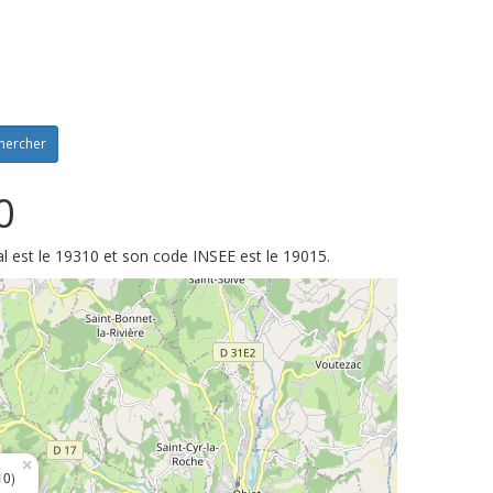
hercher
0
l est le 19310 et son code INSEE est le 19015.
×
10)