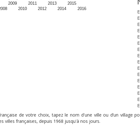
2009
2011
2013
2015
2008
2010
2012
2014
2016
E
E
E
E
E
E
E
E
E
E
E
E
E
E
E
E
nçaise de votre choix, tapez le nom d'une ville ou d’un village pou
s villes françaises, depuis 1968 jusqu'à nos jours.