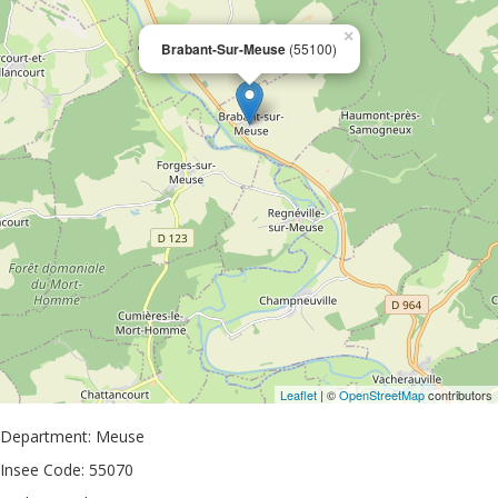
×
Brabant-Sur-Meuse
(55100)
Leaflet
| ©
OpenStreetMap
contributors
Department: Meuse
Insee Code: 55070