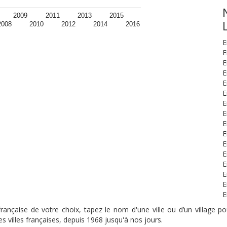
2009
2011
2013
2015
2008
2010
2012
2014
2016
E
E
E
E
E
E
E
E
E
E
E
E
E
E
E
E
nçaise de votre choix, tapez le nom d'une ville ou d’un village pou
s villes françaises, depuis 1968 jusqu'à nos jours.