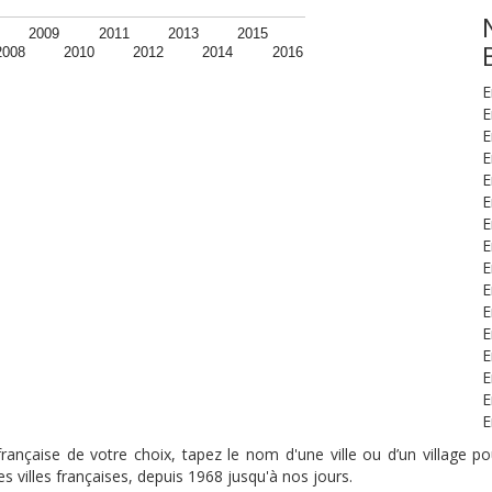
2009
2011
2013
2015
2008
2010
2012
2014
2016
E
E
E
E
E
E
E
E
E
E
E
E
E
E
E
E
nçaise de votre choix, tapez le nom d'une ville ou d’un village pou
s villes françaises, depuis 1968 jusqu'à nos jours.