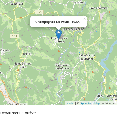
×
Champagnac-La-Prune
(19320)
Leaflet
| ©
OpenStreetMap
contributors
Department: Corrèze