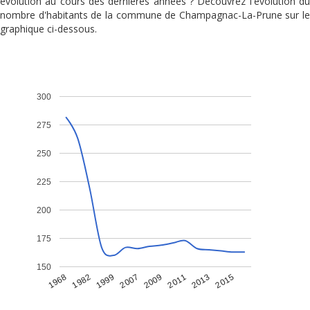
évolution au cours des dernières années ? Découvrez l'évolution du
nombre d'habitants de la commune de Champagnac-La-Prune sur le
graphique ci-dessous.
300
275
250
225
200
175
150
1968
1982
1999
2007
2009
2011
2013
2015