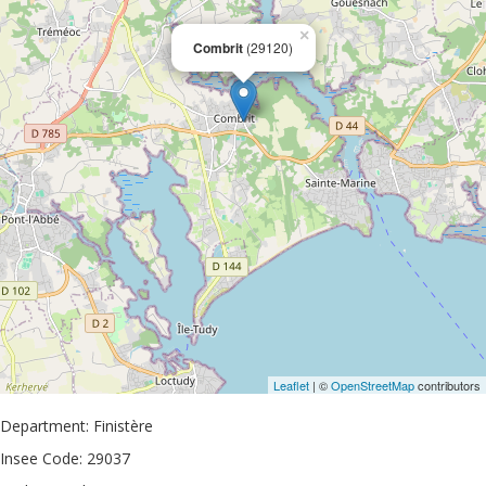
×
Combrit
(29120)
Leaflet
| ©
OpenStreetMap
contributors
Department: Finistère
Insee Code: 29037