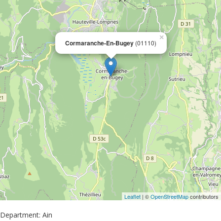
×
Cormaranche-En-Bugey
(01110)
Leaflet
| ©
OpenStreetMap
contributors
Department: Ain