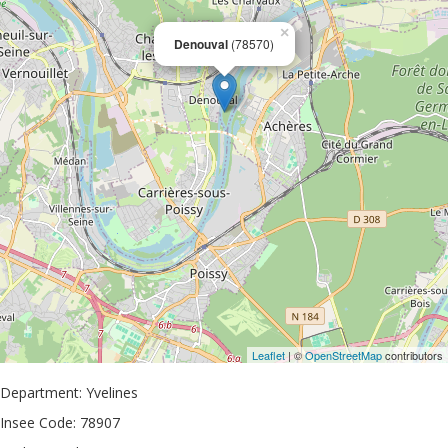
×
Denouval
(78570)
Leaflet
| ©
OpenStreetMap
contributors
Department: Yvelines
Insee Code: 78907