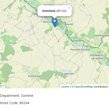
×
Dominois
(80120)
Leaflet
| ©
OpenStreetMap
contributors
Department: Somme
Insee Code: 80244