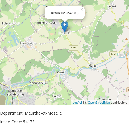
×
Drouville
(54370)
Leaflet
| ©
OpenStreetMap
contributors
Department: Meurthe-et-Moselle
Insee Code: 54173