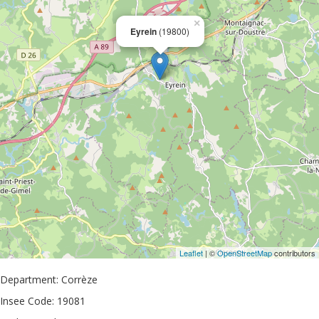
×
Eyrein
(19800)
Leaflet
| ©
OpenStreetMap
contributors
Department: Corrèze
Insee Code: 19081