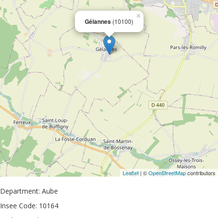
×
Gélannes
(10100)
Leaflet
| ©
OpenStreetMap
contributors
Department: Aube
Insee Code: 10164