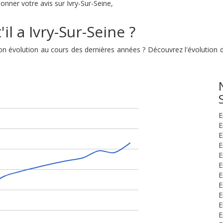
donner votre avis sur Ivry-Sur-Seine,
il a Ivry-Sur-Seine ?
t son évolution au cours des dernières années ? Découvrez l'évolutio
E
E
E
E
E
E
E
E
E
E
E