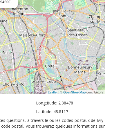
(94200)
Leaflet
| ©
OpenStreetMap
contributors
Longtitude: 2.38478
Latitude: 48.8117
ces questions, à travers le ou les codes postaux de Ivry-
u code postal, vous trouverez quelques informations sur