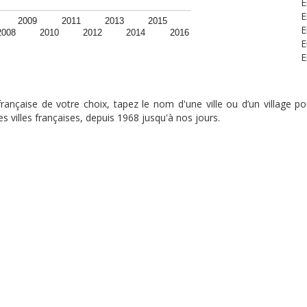
E
E
2009
2011
2013
2015
E
2008
2010
2012
2014
2016
E
E
nçaise de votre choix, tapez le nom d'une ville ou d’un village pou
s villes françaises, depuis 1968 jusqu'à nos jours.