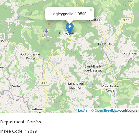
×
Lagleygeolle
(19500)
Leaflet
| ©
OpenStreetMap
contributors
Department: Corrèze
Insee Code: 19099