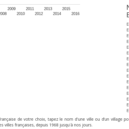
2009
2011
2013
2015
2008
2010
2012
2014
2016
E
E
E
E
E
E
E
E
E
E
E
E
E
E
E
E
nçaise de votre choix, tapez le nom d'une ville ou d’un village pou
s villes françaises, depuis 1968 jusqu'à nos jours.