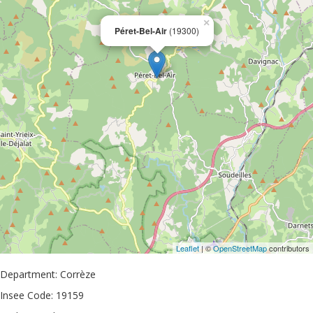
×
Péret-Bel-Air
(19300)
Leaflet
| ©
OpenStreetMap
contributors
Department: Corrèze
Insee Code: 19159