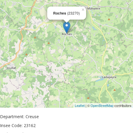
×
Roches
(23270)
Leaflet
| ©
OpenStreetMap
contributors
Department: Creuse
Insee Code: 23162