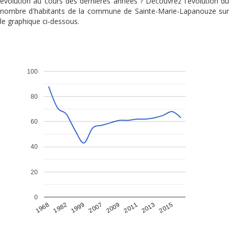
évolution au cours des dernières années ? Découvrez l'évolution du
nombre d'habitants de la commune de Sainte-Marie-Lapanouze sur
le graphique ci-dessous.
100
80
60
40
20
0
1968
1982
1999
2007
2009
2011
2013
2015