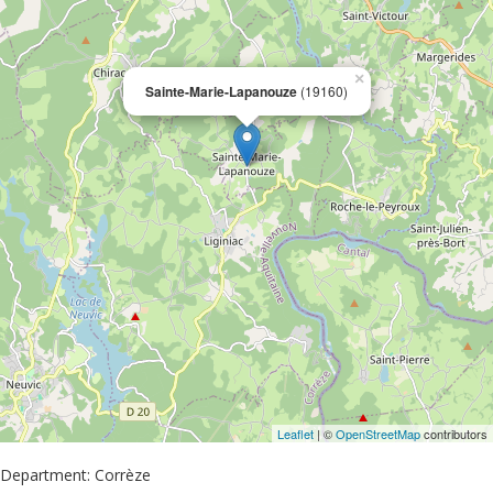
×
Sainte-Marie-Lapanouze
(19160)
Leaflet
| ©
OpenStreetMap
contributors
Department: Corrèze