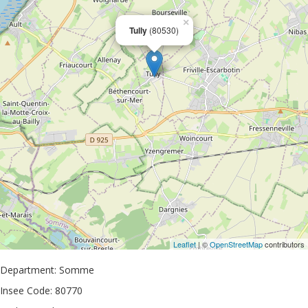
×
Tully
(80530)
Leaflet
| ©
OpenStreetMap
contributors
Department: Somme
Insee Code: 80770