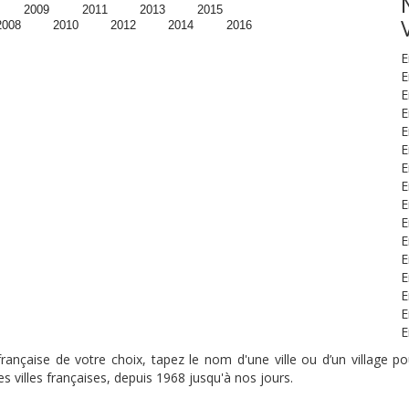
2009
2011
2013
2015
2008
2010
2012
2014
2016
E
E
E
E
E
E
E
E
E
E
E
E
E
E
E
E
nçaise de votre choix, tapez le nom d'une ville ou d’un village pou
s villes françaises, depuis 1968 jusqu'à nos jours.