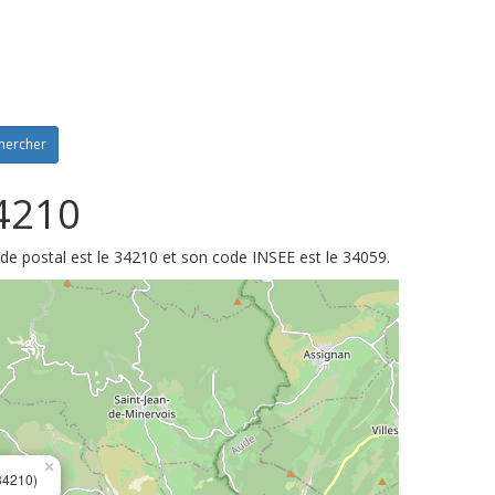
hercher
34210
ode postal est le 34210 et son code INSEE est le 34059.
×
34210)