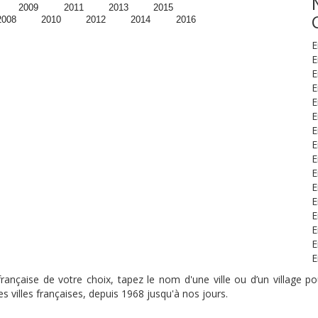
2009
2011
2013
2015
2008
2010
2012
2014
2016
E
E
E
E
E
E
E
E
E
E
E
E
E
E
E
E
nçaise de votre choix, tapez le nom d'une ville ou d’un village pou
s villes françaises, depuis 1968 jusqu'à nos jours.